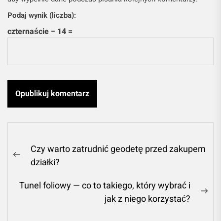
Podaj wynik (liczba):
czternaście − 14 =
Nawigacja
Czy warto zatrudnić geodetę przed zakupem
wpisu
Previous
działki?
post:
Tunel foliowy — co to takiego, który wybrać i
Ne
jak z niego korzystać?
pos