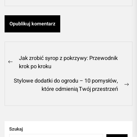
Nawigacja
Jak zrobić syrop z pokrzywy: Przewodnik
wpisu
Previous
krok po kroku
post:
Stylowe dodatki do ogrodu – 10 pomysłów,
Ne
które odmienią Twój przestrzeń
pos
Szukaj