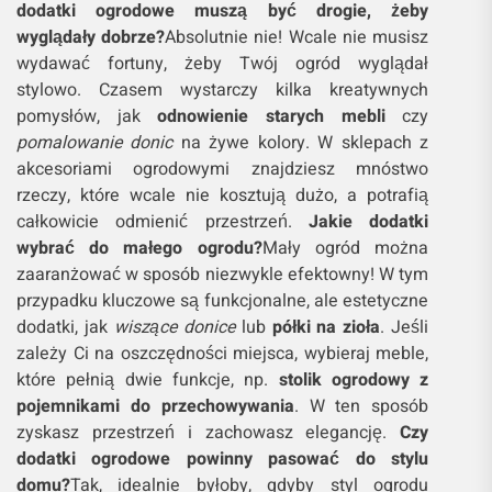
dodatki ogrodowe muszą być drogie, żeby
wyglądały dobrze?
Absolutnie nie! Wcale nie musisz
wydawać fortuny, żeby Twój ogród wyglądał
stylowo. Czasem wystarczy kilka kreatywnych
pomysłów, jak
odnowienie starych mebli
czy
pomalowanie donic
na żywe kolory. W sklepach z
akcesoriami ogrodowymi znajdziesz mnóstwo
rzeczy, które wcale nie kosztują dużo, a potrafią
całkowicie odmienić przestrzeń.
Jakie dodatki
wybrać do małego ogrodu?
Mały ogród można
zaaranżować w sposób niezwykle efektowny! W tym
przypadku kluczowe są funkcjonalne, ale estetyczne
dodatki, jak
wiszące donice
lub
półki na zioła
. Jeśli
zależy Ci na oszczędności miejsca, wybieraj meble,
które pełnią dwie funkcje, np.
stolik ogrodowy z
pojemnikami do przechowywania
. W ten sposób
zyskasz przestrzeń i zachowasz elegancję.
Czy
dodatki ogrodowe powinny pasować do stylu
domu?
Tak, idealnie byłoby, gdyby styl ogrodu