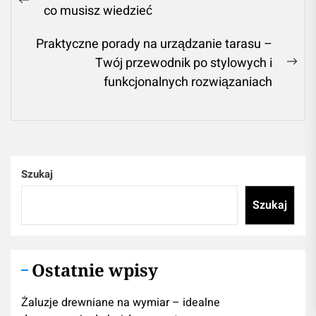
wpisu
Previous
co musisz wiedzieć
post:
Praktyczne porady na urządzanie tarasu –
Twój przewodnik po stylowych i
Ne
funkcjonalnych rozwiązaniach
pos
Szukaj
Szukaj
Ostatnie wpisy
Żaluzje drewniane na wymiar – idealne