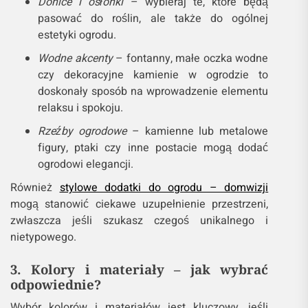
Donice i osłonki
– wybieraj te, które będą
pasować do roślin, ale także do ogólnej
estetyki ogrodu.
Wodne akcenty
– fontanny, małe oczka wodne
czy dekoracyjne kamienie w ogrodzie to
doskonały sposób na wprowadzenie elementu
relaksu i spokoju.
Rzeźby ogrodowe
– kamienne lub metalowe
figury, ptaki czy inne postacie mogą dodać
ogrodowi elegancji.
Również
stylowe dodatki do ogrodu – domwizji
mogą stanowić ciekawe uzupełnienie przestrzeni,
zwłaszcza jeśli szukasz czegoś unikalnego i
nietypowego.
3. Kolory i materiały – jak wybrać
odpowiednie?
Wybór kolorów i materiałów jest kluczowy, jeśli