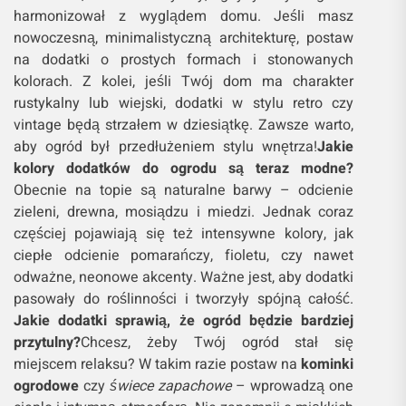
harmonizował z wyglądem domu. Jeśli masz
nowoczesną, minimalistyczną architekturę, postaw
na dodatki o prostych formach i stonowanych
kolorach. Z kolei, jeśli Twój dom ma charakter
rustykalny lub wiejski, dodatki w stylu retro czy
vintage będą strzałem w dziesiątkę. Zawsze warto,
aby ogród był przedłużeniem stylu wnętrza!
Jakie
kolory dodatków do ogrodu są teraz modne?
Obecnie na topie są naturalne barwy – odcienie
zieleni, drewna, mosiądzu i miedzi. Jednak coraz
częściej pojawiają się też intensywne kolory, jak
ciepłe odcienie pomarańczy, fioletu, czy nawet
odważne, neonowe akcenty. Ważne jest, aby dodatki
pasowały do roślinności i tworzyły spójną całość.
Jakie dodatki sprawią, że ogród będzie bardziej
przytulny?
Chcesz, żeby Twój ogród stał się
miejscem relaksu? W takim razie postaw na
kominki
ogrodowe
czy
świece zapachowe
– wprowadzą one