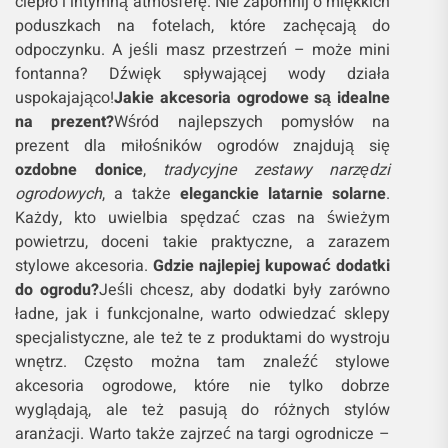
ciepło i intymną atmosferę. Nie zapomnij o miękkich
poduszkach na fotelach, które zachęcają do
odpoczynku. A jeśli masz przestrzeń – może mini
fontanna? Dźwięk spływającej wody działa
uspokajająco!
Jakie akcesoria ogrodowe są idealne
na prezent?
Wśród najlepszych pomysłów na
prezent dla miłośników ogrodów znajdują się
ozdobne donice
,
tradycyjne zestawy narzędzi
ogrodowych
, a także
eleganckie latarnie solarne
.
Każdy, kto uwielbia spędzać czas na świeżym
powietrzu, doceni takie praktyczne, a zarazem
stylowe akcesoria.
Gdzie najlepiej kupować dodatki
do ogrodu?
Jeśli chcesz, aby dodatki były zarówno
ładne, jak i funkcjonalne, warto odwiedzać sklepy
specjalistyczne, ale też te z produktami do wystroju
wnętrz. Często można tam znaleźć stylowe
akcesoria ogrodowe, które nie tylko dobrze
wyglądają, ale też pasują do różnych stylów
aranżacji. Warto także zajrzeć na targi ogrodnicze –