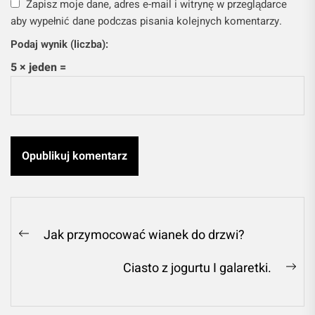
Zapisz moje dane, adres e-mail i witrynę w przeglądarce
aby wypełnić dane podczas pisania kolejnych komentarzy.
Podaj wynik (liczba):
5 × jeden =
Nawigacja
Jak przymocować wianek do drzwi?
Previous
wpisu
post:
Ciasto z jogurtu I galaretki.
Ne
pos