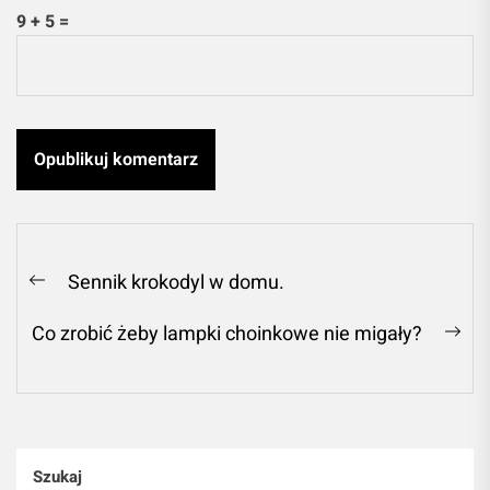
9 + 5 =
Nawigacja
Sennik krokodyl w domu.
Previous
wpisu
post:
Co zrobić żeby lampki choinkowe nie migały?
Ne
pos
Szukaj