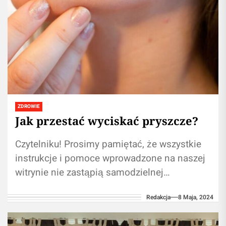
ZDROWIE
Jak przestać wyciskać pryszcze?
Czytelniku! Prosimy pamiętać, że wszystkie
instrukcje i pomoce wprowadzone na naszej
witrynie nie zastąpią samodzielnej
konsultacji ze ekspertem/profesjonalistą.
Redakcja
8 Maja, 2024
Korzystanie z informacji umieszczonych na
naszym blogu...