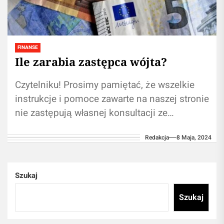
FINANSE
Ile zarabia zastępca wójta?
Czytelniku! Prosimy pamiętać, że wszelkie
instrukcje i pomoce zawarte na naszej stronie
nie zastępują własnej konsultacji ze
specjalistą/lekarzem. Korzystanie z
Redakcja
8 Maja, 2024
informacji zawartych na naszym blogu...
Szukaj
Szukaj