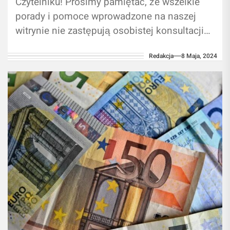
Czytelniku! Prosimy pamiętać, że wszelkie
porady i pomoce wprowadzone na naszej
witrynie nie zastępują osobistej konsultacji
ze fachowcem/profesjonalistą. Branie
Redakcja
8 Maja, 2024
przykładu z informacji umieszczonych na
naszym...