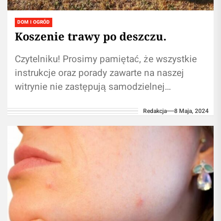
DOM I OGRÓD
Koszenie trawy po deszczu.
Czytelniku! Prosimy pamiętać, że wszystkie
instrukcje oraz porady zawarte na naszej
witrynie nie zastępują samodzielnej
konsultacji ze specjalistą/profesjonalistą.
Redakcja
8 Maja, 2024
Korzystanie z informacji zawartych na
naszym blogu...