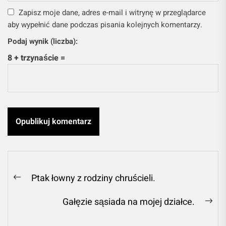
Zapisz moje dane, adres e-mail i witrynę w przeglądarce
aby wypełnić dane podczas pisania kolejnych komentarzy.
Podaj wynik (liczba):
8 + trzynaście =
Nawigacja
Ptak łowny z rodziny chruścieli.
Previous
wpisu
post:
Gałęzie sąsiada na mojej działce.
Ne
pos