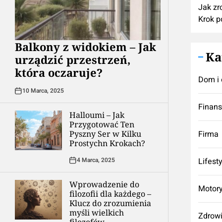
Jak zr
Krok p
Balkony z widokiem – Jak
Ka
urządzić przestrzeń,
która oczaruje?
Dom i 
10 Marca, 2025
Finan
Halloumi – Jak
Przygotować Ten
Pyszny Ser w Kilku
Firma
Prostychn Krokach?
4 Marca, 2025
Lifest
Wprowadzenie do
Motory
filozofii dla każdego –
Klucz do zrozumienia
myśli wielkich
Zdrow