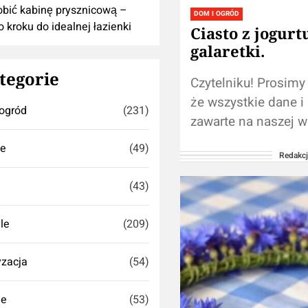
obić kabinę prysznicową –
DOM I OGRÓD
o kroku do idealnej łazienki
Ciasto z jogurtu
galaretki.
tegorie
Czytelniku! Prosimy
że wszystkie dane i
ogród
(231)
zawarte na naszej wi
zastępują samodzie
se
(49)
Redakc
konsultacji ze
ekspertem/lekarzem
(43)
Używanie informacj
na naszym blogu w..
yle
(209)
zacja
(54)
ie
(53)