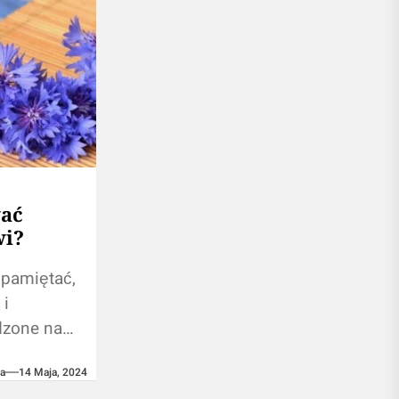
ać
wi?
 pamiętać,
 i
dzone na
astąpią
ja
14 Maja, 2024
i ze