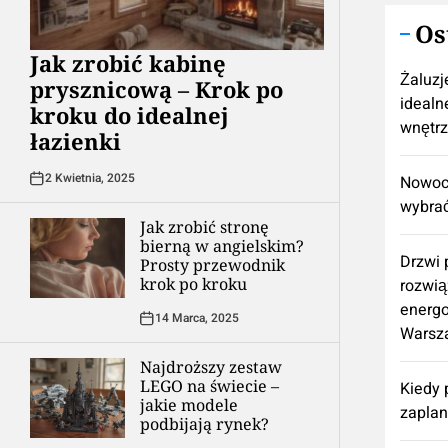
Os
Jak zrobić kabinę
Żaluzj
prysznicową – Krok po
idealn
kroku do idealnej
wnętr
łazienki
2 Kwietnia, 2025
Nowocz
wybrać
Jak zrobić stronę
bierną w angielskim?
Drzwi
Prosty przewodnik
krok po kroku
rozwią
energ
14 Marca, 2025
Warsz
Najdroższy zestaw
LEGO na świecie –
Kiedy 
jakie modele
zapla
podbijają rynek?