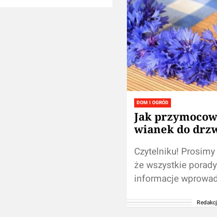
DOM I OGRÓD
Jak przymocow
wianek do drz
Czytelniku! Prosimy
że wszystkie porady
informacje wprowa
naszej stronie nie z
Redakc
osobistej konsultacj