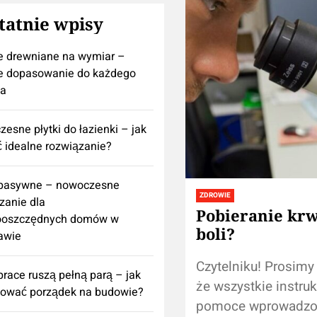
tatnie wpisy
e drewniane na wymiar –
e dopasowanie do każdego
za
esne płytki do łazienki – jak
 idealne rozwiązanie?
 pasywne – nowoczesne
ZDROWIE
zanie dla
Pobieranie krw
ooszczędnych domów w
boli?
awie
Czytelniku! Prosimy
prace ruszą pełną parą – jak
że wszystkie instruk
nować porządek na budowie?
pomoce wprowadzo