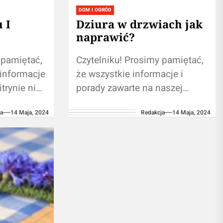
DOM I OGRÓD
 I
Dziura w drzwiach jak
naprawić?
 pamiętać,
Czytelniku! Prosimy pamiętać,
 informacje
że wszystkie informacje i
trynie nie
porady zawarte na naszej
lnej
stronie nie zastępują
ja
14 Maja, 2024
Redakcja
14 Maja, 2024
samodzielnej konsultacji ze
.
fachowcem/profesjonalistą.
i zawartych
Używanie informacji zawartych
.
na naszym blogu w...