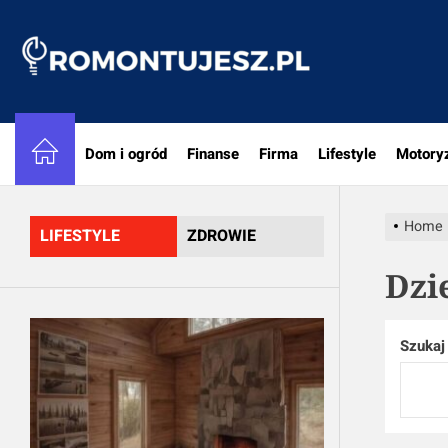
Skip
to
Romon
the
content
Dom i ogród
Finanse
Firma
Lifestyle
Motory
Home
LIFESTYLE
ZDROWIE
Dzi
Szukaj