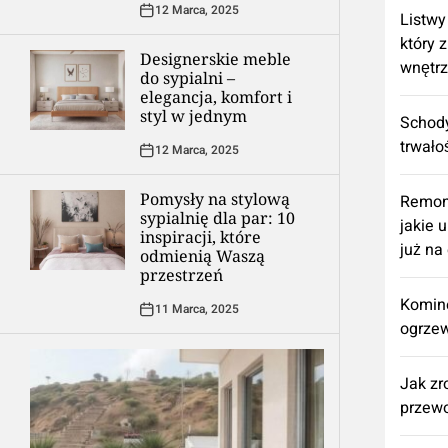
12 Marca, 2025
Listwy
który 
Designerskie meble
wnętr
do sypialni –
elegancja, komfort i
styl w jednym
Schody
trwało
12 Marca, 2025
Pomysły na stylową
​Remon
sypialnię dla par: 10
jakie 
inspiracji, które
już na
odmienią Waszą
przestrzeń
Komine
11 Marca, 2025
ogrzew
Jak zr
przewo