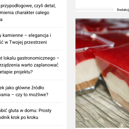
naszej stronie nie z
 przypodłogowe, czyli detal,
Redakc
samodzielnej konsul
zmienia charakter całego
fachowcem/lekarze
za
Korzystanie z inform
 kamienne – elegancja i
umieszczonych na 
ść w Twojej przestrzeni
blogu...
t lokalu gastronomicznego –
urządzenia warto zaplanować
 etapie projektu?
k jako główne źródło
ania – czy to możliwe?
obić gluta w domu: Prosty
dnik krok po kroku