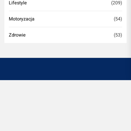
Lifestyle
(209)
Motoryzacja
(54)
Zdrowie
(53)
Witryna romontujesz.pl jest platformą informacyjno-
rozrywkową. Redakcja i wydawca portalu nie ponoszą
odpowiedzialności ze stosowania w praktyce
jakichkolwiek informacji zamieszczanych na stronie.