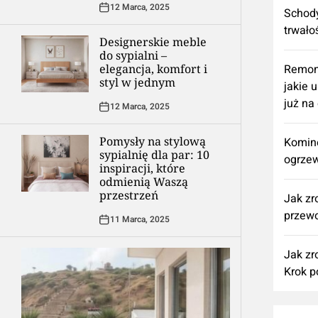
12 Marca, 2025
Schody
trwało
Designerskie meble
do sypialni –
elegancja, komfort i
​Remon
styl w jednym
jakie 
już na
12 Marca, 2025
Pomysły na stylową
Komine
sypialnię dla par: 10
ogrzew
inspiracji, które
odmienią Waszą
przestrzeń
Jak zr
przewo
11 Marca, 2025
Jak zr
Krok p