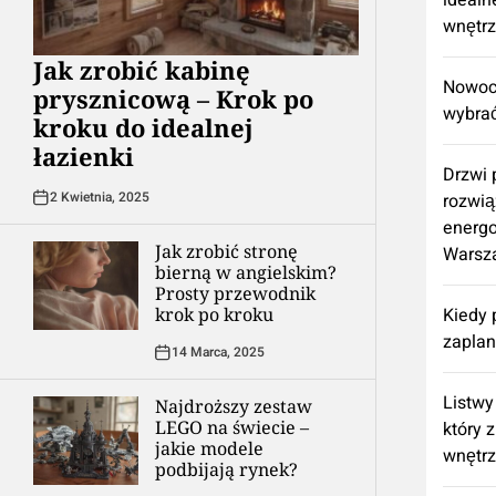
idealn
wnętr
Jak zrobić kabinę
Nowocz
prysznicową – Krok po
wybrać
kroku do idealnej
łazienki
Drzwi
2 Kwietnia, 2025
rozwią
energ
Jak zrobić stronę
Warsz
bierną w angielskim?
Prosty przewodnik
krok po kroku
Kiedy 
zapla
14 Marca, 2025
Listwy
Najdroższy zestaw
LEGO na świecie –
który 
jakie modele
wnętr
podbijają rynek?