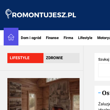
Skip
to
Romon
the
content
Dom i ogród
Finanse
Firma
Lifestyle
Motory
LIFESTYLE
ZDROWIE
Szukaj
Os
Żaluzj