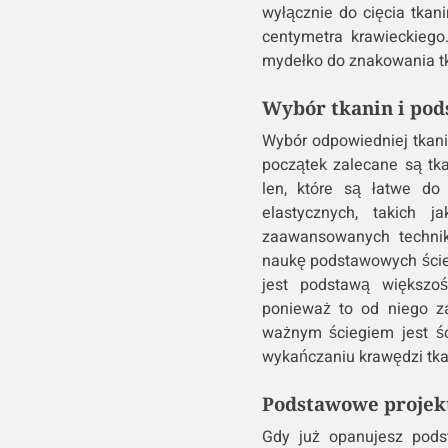
wyłącznie do cięcia tkanin
centymetra krawieckiego
mydełko do znakowania tk
Wybór tkanin i pod
Wybór odpowiedniej tkani
początek zalecane są tka
len, które są łatwe do 
elastycznych, takich 
zaawansowanych technik.
naukę podstawowych ścieg
jest podstawą większoś
ponieważ to od niego za
ważnym ściegiem jest śc
wykańczaniu krawędzi tkan
Podstawowe projekt
Gdy już opanujesz podst