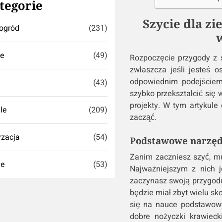
tegorie
Szycie dla zi
ogród
(231)
se
(49)
Rozpoczęcie przygody z
zwłaszcza jeśli jesteś 
odpowiednim podejście
(43)
szybko przekształcić się 
projekty. W tym artykul
yle
(209)
zacząć.
zacja
(54)
Podstawowe narzędz
Zanim zaczniesz szyć, mu
ie
(53)
Najważniejszym z nich j
zaczynasz swoją przygodę
będzie miał zbyt wielu sk
się na nauce podstawow
dobre nożyczki krawieck