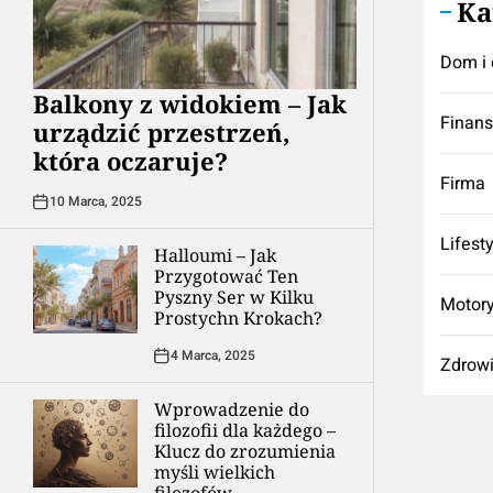
Ka
Dom i 
Balkony z widokiem – Jak
Finan
urządzić przestrzeń,
która oczaruje?
Firma
10 Marca, 2025
Lifest
Halloumi – Jak
Przygotować Ten
Pyszny Ser w Kilku
Motory
Prostychn Krokach?
4 Marca, 2025
Zdrow
Wprowadzenie do
filozofii dla każdego –
Klucz do zrozumienia
myśli wielkich