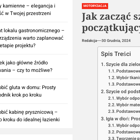
 kamienne – elegancja i
MOTORYZACJA
ść w Twojej przestrzeni
Jak zacząć s
początkując
t lokalu gastronomicznego –
urządzenia warto zaplanować
Redakcja
30 Grudnia, 2024
 etapie projektu?
Spis Treści
k jako główne źródło
Szycie dla ziel
ania – czy to możliwe?
Podstawowe 
Wybór tkani
Podstawowe 
obić gluta w domu: Prosty
Szycie od podst
dnik krok po kroku
Wybór odpo
Wybór mate
obić kabinę prysznicową –
Podstawowe 
Igła w dłoń: Pr
o kroku do idealnej łazienki
Wybór odpow
Podstawowe 
Tworzenie p