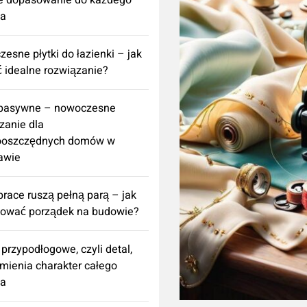
e dopasowanie do każdego
za
esne płytki do łazienki – jak
 idealne rozwiązanie?
 pasywne – nowoczesne
zanie dla
ooszczędnych domów w
awie
prace ruszą pełną parą – jak
nować porządek na budowie?
 przypodłogowe, czyli detal,
zmienia charakter całego
za