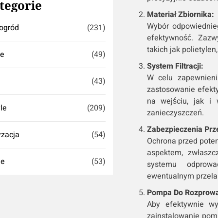
tegorie
Materiał Zbiornika:
Wybór odpowiednieg
ogród
(231)
efektywność. Zazw
takich jak polietylen
se
(49)
System Filtracji:
W celu zapewnienia
(43)
zastosowanie efektyw
na wejściu, jak i 
yle
(209)
zanieczyszczeń.
Zabezpieczenia Pr
zacja
(54)
Ochrona przed pote
aspektem, zwłaszc
ie
(53)
systemu odprowa
ewentualnym przelan
Pompa Do Rozprowa
Aby efektywnie wy
zainstalowanie pom