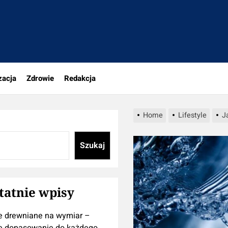
tujesz
zacja
Zdrowie
Redakcja
Home
Lifestyle
J
Szukaj
tatnie wpisy
e drewniane na wymiar –