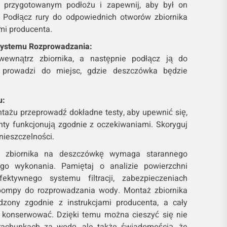
a przygotowanym podłożu i zapewnij, aby był on
e. Podłącz rury do odpowiednich otworów zbiornika
ami producenta.
 Systemu Rozprowadzania:
wewnątrz zbiornika, a następnie podłącz ją do
y prowadzi do miejsc, gdzie deszczówka będzie
u:
tażu przeprowadź dokładne testy, aby upewnić się,
nty funkcjonują zgodnie z oczekiwaniami. Skoryguj
 nieszczelności.
o zbiornika na deszczówkę wymaga starannego
ego wykonania. Pamiętaj o analizie powierzchni
ektywnego systemu filtracji, zabezpieczeniach
pompy do rozprowadzania wody. Montaż zbiornika
zony zgodnie z instrukcjami producenta, a cały
e konserwować. Dzięki temu można cieszyć się nie
rachunkach za wodę, ale także świadomością, że