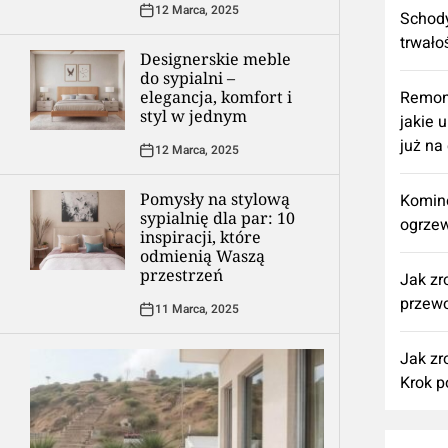
12 Marca, 2025
Schody
trwało
Designerskie meble
do sypialni –
elegancja, komfort i
​Remon
styl w jednym
jakie 
już na
12 Marca, 2025
Pomysły na stylową
Komine
sypialnię dla par: 10
ogrzew
inspiracji, które
odmienią Waszą
przestrzeń
Jak zr
przewo
11 Marca, 2025
Jak zr
Krok p