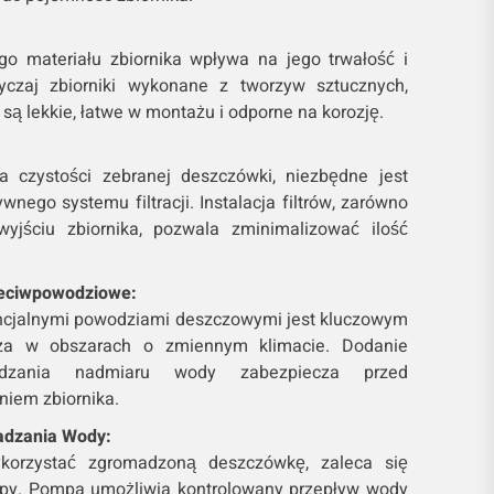
o materiału zbiornika wpływa na jego trwałość i
yczaj zbiorniki wykonane z tworzyw sztucznych,
, są lekkie, łatwe w montażu i odporne na korozję.
 czystości zebranej deszczówki, niezbędne jest
nego systemu filtracji. Instalacja filtrów, zarówno
wyjściu zbiornika, pozwala zminimalizować ilość
zeciwpowodziowe:
ncjalnymi powodziami deszczowymi jest kluczowym
za w obszarach o zmiennym klimacie. Dodanie
dzania nadmiaru wody zabezpiecza przed
iem zbiornika.
dzania Wody:
korzystać zgromadzoną deszczówkę, zaleca się
py. Pompa umożliwia kontrolowany przepływ wody