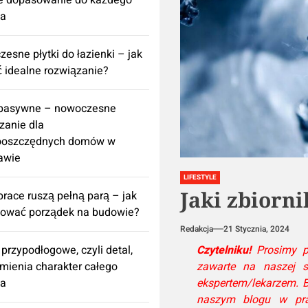
e dopasowanie do każdego
za
esne płytki do łazienki – jak
 idealne rozwiązanie?
 pasywne – nowoczesne
zanie dla
ooszczędnych domów w
awie
LIFESTYLE
Jaki zbiorn
prace ruszą pełną parą – jak
nować porządek na budowie?
Redakcja
21 Stycznia, 2024
Czytelniku!
Prosimy pa
 przypodłogowe, czyli detal,
zawarte na naszej st
zmienia charakter całego
ekspertem/lekarzem. B
za
naszym blogu w pra