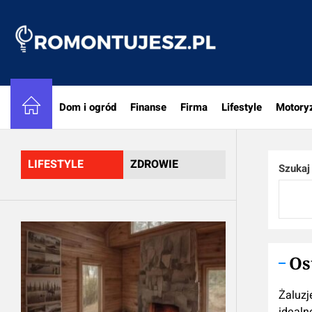
Skip
to
Romon
the
content
Dom i ogród
Finanse
Firma
Lifestyle
Motory
LIFESTYLE
ZDROWIE
Szukaj
Os
Żaluzj