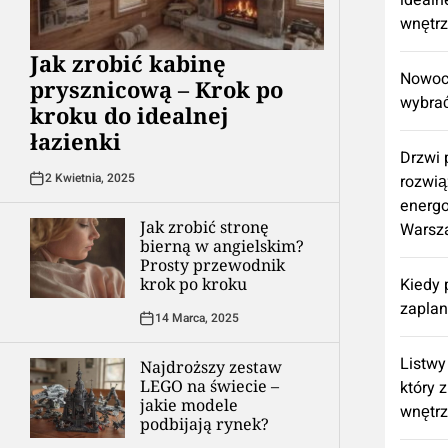
idealn
wnętr
Jak zrobić kabinę
Nowocz
prysznicową – Krok po
wybrać
kroku do idealnej
łazienki
Drzwi
2 Kwietnia, 2025
rozwią
energ
Jak zrobić stronę
Warsz
bierną w angielskim?
Prosty przewodnik
krok po kroku
Kiedy 
zapla
14 Marca, 2025
Listwy
Najdroższy zestaw
LEGO na świecie –
który 
jakie modele
wnętr
podbijają rynek?