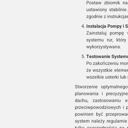
Postaw zbiornik n
ustawiony stabilni
zgodnie z instrukcj
Instalacja Pompy i
Zainstaluj pompę 
systemu rur, któr
wykorzystywana.
Testowanie System
Po zakończeniu mon
że wszystkie eleme
wszelkie usterki lub
Stworzenie optymalneg
planowania i precyzyjn
dachu, zastosowaniu ef
przeciwpowodziowych i 
powinien być przeprowad
system należy regularni
tylko oszczędnością na 