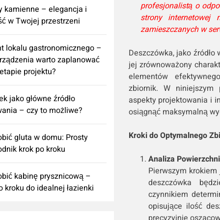
profesjonalistą o odpo
 kamienne – elegancja i
strony internetowej
ść w Twojej przestrzeni
zamieszczanych w serw
t lokalu gastronomicznego –
Deszczówka, jako źródło 
urządzenia warto zaplanować
jej zrównoważony charakt
 etapie projektu?
elementów efektywnego
zbiornik. W niniejszy
k jako główne źródło
aspekty projektowania i i
ania – czy to możliwe?
osiągnąć maksymalną wy
Kroki do Optymalnego Zbi
obić gluta w domu: Prosty
dnik krok po kroku
Analiza Powierzchni
Pierwszym krokiem j
obić kabinę prysznicową –
deszczówka będzi
o kroku do idealnej łazienki
czynnikiem determi
opisujące ilość de
precyzyjnie oszacow