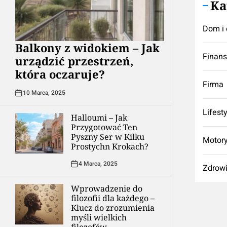
Ka
Dom i 
Balkony z widokiem – Jak
Finan
urządzić przestrzeń,
która oczaruje?
Firma
10 Marca, 2025
Lifest
Halloumi – Jak
Przygotować Ten
Pyszny Ser w Kilku
Motory
Prostychn Krokach?
4 Marca, 2025
Zdrow
Wprowadzenie do
filozofii dla każdego –
Klucz do zrozumienia
myśli wielkich