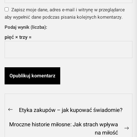
Zapisz moje dane, adres e-mail i witrynę w przeglądarce
aby wypełnić dane podczas pisania kolejnych komentarzy.
Podaj wynik (liczba):
pięć × trzy =
Nawigacja
Etyka zakupów – jak kupować świadomie?
Previous
wpisu
post:
Mroczne historie miłosne: Jak strach wpływa
Ne
na miłość