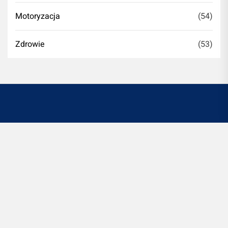
Motoryzacja
(54)
Zdrowie
(53)
Witryna romontujesz.pl jest platformą informacyjno-
rozrywkową. Redakcja i wydawca portalu nie ponoszą
odpowiedzialności ze stosowania w praktyce
jakichkolwiek informacji zamieszczanych na stronie.