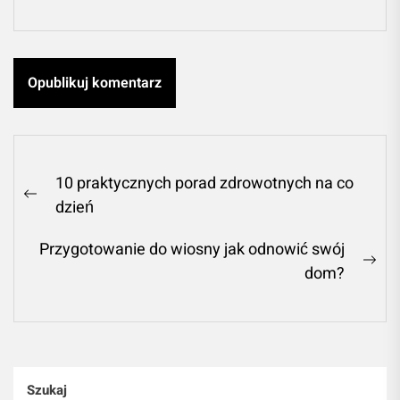
Nawigacja
10 praktycznych porad zdrowotnych na co
wpisu
Previous
dzień
post:
Przygotowanie do wiosny jak odnowić swój
Ne
dom?
pos
Szukaj