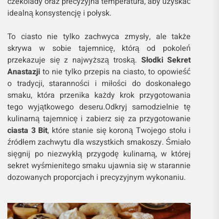
czekolady oraz precyzyjna temperatura, aby uzyskać
idealną konsystencję i połysk.
To ciasto nie tylko zachwyca zmysły, ale także
skrywa w sobie tajemnicę, którą od pokoleń
przekazuje się z najwyższą troską.
Słodki Sekret
Anastazji
to nie tylko przepis na ciasto, to opowieść
o tradycji, staranności i miłości do doskonałego
smaku, która przenika każdy krok przygotowania
tego wyjątkowego deseru.Odkryj samodzielnie tę
kulinarną tajemnicę i zabierz się za przygotowanie
ciasta 3 Bit
, które stanie się koroną Twojego stołu i
źródłem zachwytu dla wszystkich smakoszy. Śmiało
sięgnij po niezwykłą przygodę kulinarną, w której
sekret wyśmienitego smaku ujawnia się w starannie
dozowanych proporcjach i precyzyjnym wykonaniu.