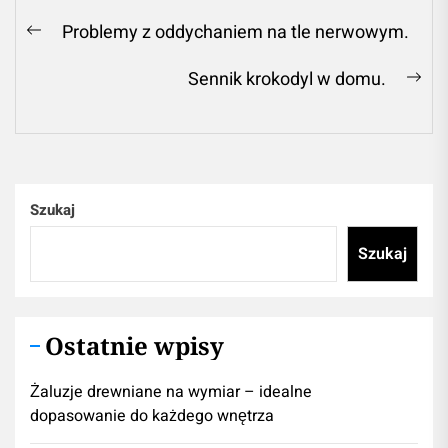
Nawigacja
Problemy z oddychaniem na tle nerwowym.
Previous
wpisu
post:
Sennik krokodyl w domu.
Ne
pos
Szukaj
Szukaj
Ostatnie wpisy
Żaluzje drewniane na wymiar – idealne
dopasowanie do każdego wnętrza