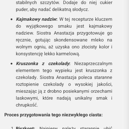
stabilnych szczytów. Dodaje do niej cukier
puder, aby nadać delikatną słodycz.
Kajmakowy nadziw
:
W tej recepturze kluczem
do wyjątkowego smaku jest kajmakowy
nadziew. Siostra Anastazja przygotowuje go
ręcznie, gotując skondensowane mleko na
wolnym ogniu, aż uzyska ono złocisty kolor i
konsystencję lekko karmelową.
Kruszonka z czekolady
:
Niezaprzeczalnym
elementem tego wypieku jest kruszonka z
czekolady. Siostra Anastazja poleca staranne
roztopienie czekolady o wysokiej jakości,
mieszając ją z drobno posiekanymi orzechami
laskowymi, które nadają unikalny smak i
chrupkość.
Proces przygotowania tego niezwykłego ciasta:
Biszkopt:
Najpierw należy starannie ubić