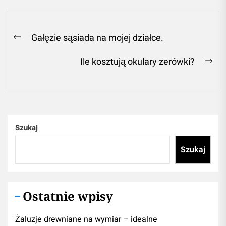
Nawigacja
Gałęzie sąsiada na mojej działce.
Previous
wpisu
post:
Ile kosztują okulary zerówki?
Ne
pos
Szukaj
Szukaj
Ostatnie wpisy
Żaluzje drewniane na wymiar – idealne