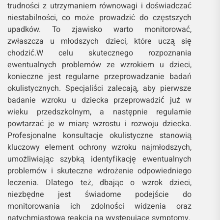
trudności z utrzymaniem równowagi i doświadczać
niestabilności, co może prowadzić do częstszych
upadków. To zjawisko warto monitorować,
zwłaszcza u młodszych dzieci, które uczą się
chodzić.W celu skutecznego rozpoznania
ewentualnych problemów ze wzrokiem u dzieci,
konieczne jest regularne przeprowadzanie badań
okulistycznych. Specjaliści zalecają, aby pierwsze
badanie wzroku u dziecka przeprowadzić już w
wieku przedszkolnym, a następnie regularnie
powtarzać je w miarę wzrostu i rozwoju dziecka.
Profesjonalne konsultacje okulistyczne stanowią
kluczowy element ochrony wzroku najmłodszych,
umożliwiając szybką identyfikację ewentualnych
problemów i skuteczne wdrożenie odpowiedniego
leczenia. Dlatego też, dbając o wzrok dzieci,
niezbędne jest świadome podejście do
monitorowania ich zdolności widzenia oraz
natychmiastowa reakcja na występujące symptomy.