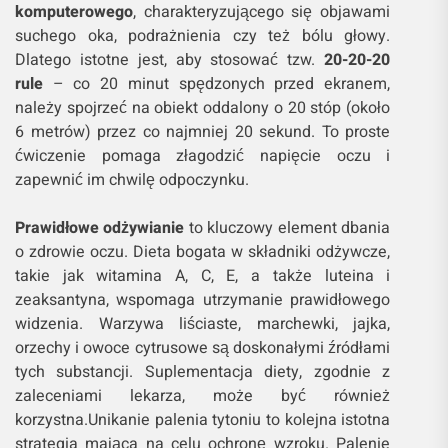
komputerowego
, charakteryzującego się objawami
suchego oka, podrażnienia czy też bólu głowy.
Dlatego istotne jest, aby stosować tzw.
20-20-20
rule
– co 20 minut spędzonych przed ekranem,
należy spojrzeć na obiekt oddalony o 20 stóp (około
6 metrów) przez co najmniej 20 sekund. To proste
ćwiczenie pomaga złagodzić napięcie oczu i
zapewnić im chwilę odpoczynku.
Prawidłowe odżywianie
to kluczowy element dbania
o zdrowie oczu. Dieta bogata w składniki odżywcze,
takie jak witamina A, C, E, a także luteina i
zeaksantyna, wspomaga utrzymanie prawidłowego
widzenia. Warzywa liściaste, marchewki, jajka,
orzechy i owoce cytrusowe są doskonałymi źródłami
tych substancji. Suplementacja diety, zgodnie z
zaleceniami lekarza, może być również
korzystna.Unikanie palenia tytoniu to kolejna istotna
strategia mająca na celu ochronę wzroku. Palenie