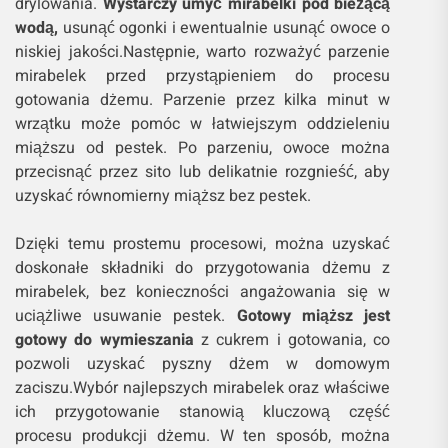
drylowania.
Wystarczy umyć mirabelki pod bieżącą
wodą,
usunąć ogonki i ewentualnie usunąć owoce o
niskiej jakości.Następnie, warto rozważyć parzenie
mirabelek przed przystąpieniem do procesu
gotowania dżemu. Parzenie przez kilka minut w
wrzątku może pomóc w łatwiejszym oddzieleniu
miąższu od pestek. Po parzeniu, owoce można
przecisnąć przez sito lub delikatnie rozgnieść, aby
uzyskać równomierny miąższ bez pestek.
Dzięki temu prostemu procesowi, można uzyskać
doskonałe składniki do przygotowania dżemu z
mirabelek, bez konieczności angażowania się w
uciążliwe usuwanie pestek.
Gotowy miąższ jest
gotowy do wymieszania
z cukrem i gotowania, co
pozwoli uzyskać pyszny dżem w domowym
zaciszu.Wybór najlepszych mirabelek oraz właściwe
ich przygotowanie stanowią kluczową część
procesu produkcji dżemu. W ten sposób, można