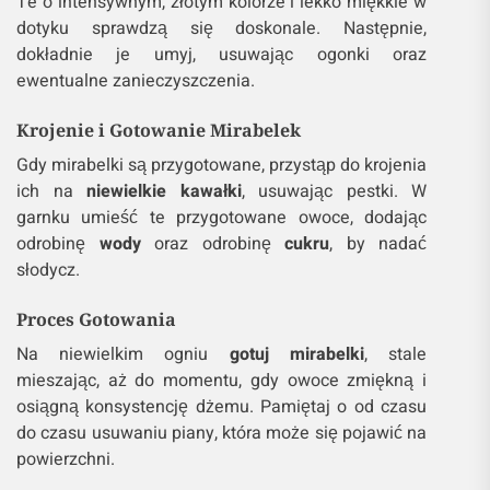
Te o intensywnym, złotym kolorze i lekko miękkie w
dotyku sprawdzą się doskonale. Następnie,
dokładnie je umyj, usuwając ogonki oraz
ewentualne zanieczyszczenia.
Krojenie i Gotowanie Mirabelek
Gdy mirabelki są przygotowane, przystąp do krojenia
ich na
niewielkie kawałki
, usuwając pestki. W
garnku umieść te przygotowane owoce, dodając
odrobinę
wody
oraz odrobinę
cukru
, by nadać
słodycz.
Proces Gotowania
Na niewielkim ogniu
gotuj mirabelki
, stale
mieszając, aż do momentu, gdy owoce zmiękną i
osiągną konsystencję dżemu. Pamiętaj o od czasu
do czasu usuwaniu piany, która może się pojawić na
powierzchni.