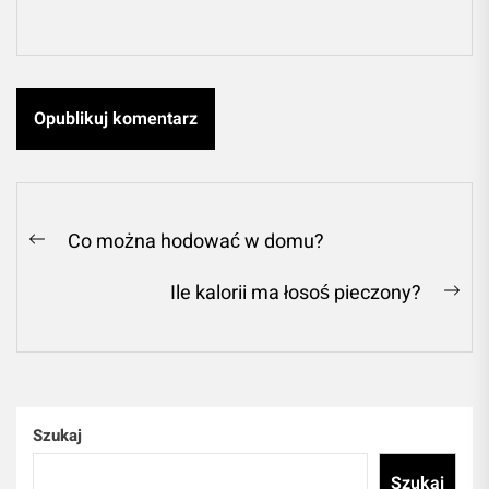
Nawigacja
Co można hodować w domu?
Previous
wpisu
post:
Ile kalorii ma łosoś pieczony?
Ne
pos
Szukaj
Szukaj