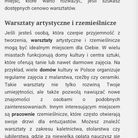
miejsc, które warto rozważyć, jeśli szukasz
dostępnych cenowo warsztatów.
Warsztaty artystyczne i rzemieślnicze
Jeśli jesteś osobą, która czerpie przyjemność z
tworzenia,
warsztaty
artystyczne i rzemieślnicze
mogą być idealnym miejscem dla Ciebie. W wielu
miastach funkcjonują domy kultury i centra sztuki,
które oferują tanie lub nawet darmowe zajęcia. Na
przykład, wiele
domów
kultury w Polsce organizuje
regularne zajęcia z malarstwa, rzeźby czy ceramiki.
Takie warsztaty nie tylko rozwiną Twoje
umiejętności, ale także pozwolą nawiązać nowe
znajomości z osobami o podobnych
zainteresowaniach. Innym interesującym miejscem
są
pracownie
rzemieślnicze, które często otwierają
swoje drzwi dla entuzjastów. Możesz znaleźć
warsztaty z zakresu kaletnictwa, stolarstwa czy
jubilerstwa, gdzie za niewielką opłatą nauczysz się