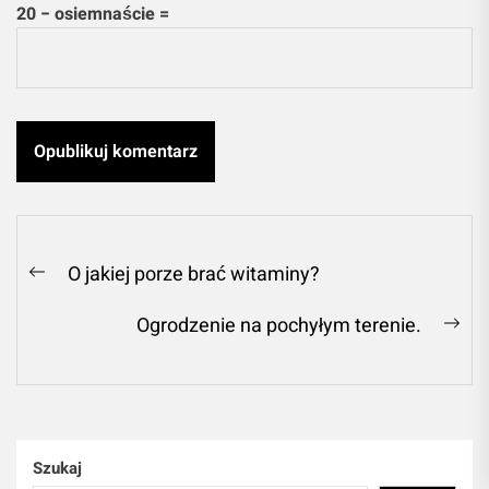
20 − osiemnaście =
Nawigacja
O jakiej porze brać witaminy?
Previous
wpisu
post:
Ogrodzenie na pochyłym terenie.
Ne
pos
Szukaj