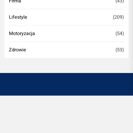
Firma
(43)
Lifestyle
(209)
Motoryzacja
(54)
Zdrowie
(53)
Witryna romontujesz.pl jest platformą informacyjno-
rozrywkową. Redakcja i wydawca portalu nie ponoszą
odpowiedzialności ze stosowania w praktyce
jakichkolwiek informacji zamieszczanych na stronie.