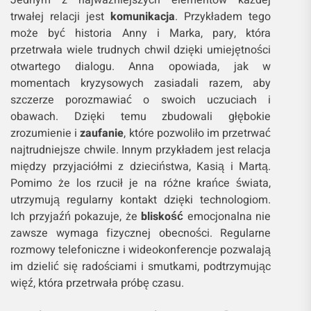
Jednym z najważniejszych elementów każdej
trwałej relacji jest
komunikacja
. Przykładem tego
może być historia Anny i Marka, pary, która
przetrwała wiele trudnych chwil dzięki umiejętności
otwartego dialogu. Anna opowiada, jak w
momentach kryzysowych zasiadali razem, aby
szczerze porozmawiać o swoich uczuciach i
obawach. Dzięki temu zbudowali głębokie
zrozumienie i
zaufanie
, które pozwoliło im przetrwać
najtrudniejsze chwile. Innym przykładem jest relacja
między przyjaciółmi z dzieciństwa, Kasią i Martą.
Pomimo że los rzucił je na różne krańce świata,
utrzymują regularny kontakt dzięki technologiom.
Ich przyjaźń pokazuje, że
bliskość
emocjonalna nie
zawsze wymaga fizycznej obecności. Regularne
rozmowy telefoniczne i wideokonferencje pozwalają
im dzielić się radościami i smutkami, podtrzymując
więź, która przetrwała próbę czasu.