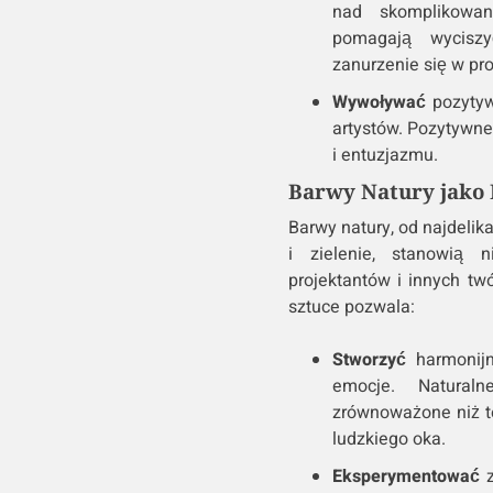
nad skomplikowany
pomagają wycisz
zanurzenie się w pr
Wywoływać
pozytyw
artystów. Pozytywne 
i entuzjazmu.
Barwy Natury jako 
Barwy natury, od najdelik
i zielenie, stanowią n
projektantów i innych tw
sztuce pozwala:
Stworzyć
harmonijn
emocje. Naturaln
zrównoważone niż te
ludzkiego oka.
Eksperymentować
z