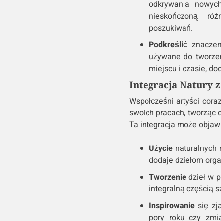
odkrywania nowych 
nieskończoną ró
poszukiwań.
Podkreślić
znaczen
używane do tworzen
miejscu i czasie, do
Integracja Natury 
Współcześni artyści coraz
swoich pracach, tworząc dz
Ta integracja może objawi
Użycie
naturalnych m
dodaje dziełom orga
Tworzenie
dzieł w p
integralną częścią sz
Inspirowanie
się zja
pory roku czy zmi