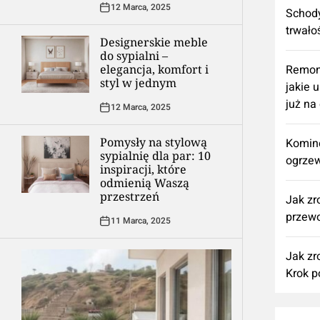
12 Marca, 2025
Schody
trwało
Designerskie meble
do sypialni –
elegancja, komfort i
​Remon
styl w jednym
jakie 
już na
12 Marca, 2025
Pomysły na stylową
Komine
sypialnię dla par: 10
ogrzew
inspiracji, które
odmienią Waszą
przestrzeń
Jak zr
przewo
11 Marca, 2025
Jak zr
Krok p