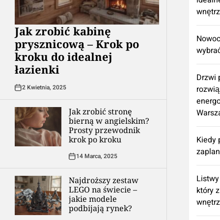
idealn
wnętr
Jak zrobić kabinę
Nowocz
prysznicową – Krok po
wybrać
kroku do idealnej
łazienki
Drzwi
2 Kwietnia, 2025
rozwią
energ
Jak zrobić stronę
Warsz
bierną w angielskim?
Prosty przewodnik
krok po kroku
Kiedy 
zapla
14 Marca, 2025
Listwy
Najdroższy zestaw
LEGO na świecie –
który 
jakie modele
wnętr
podbijają rynek?