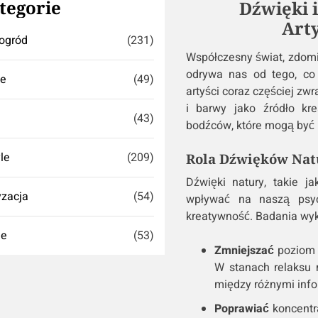
tegorie
Dźwięki 
Art
ogród
(231)
Współczesny świat, zdomin
odrywa nas od tego, co 
se
(49)
artyści coraz częściej zwr
i barwy jako źródło kre
(43)
bodźców, które mogą być 
yle
(209)
Rola Dźwięków Nat
Dźwięki natury, takie j
zacja
(54)
wpływać na naszą psy
kreatywność. Badania wyk
ie
(53)
Zmniejszać
poziom s
W stanach relaksu 
między różnymi info
Poprawiać
koncentra