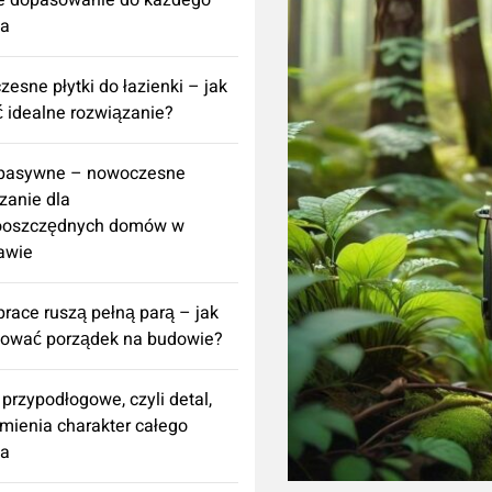
e dopasowanie do każdego
za
esne płytki do łazienki – jak
 idealne rozwiązanie?
 pasywne – nowoczesne
zanie dla
ooszczędnych domów w
awie
prace ruszą pełną parą – jak
nować porządek na budowie?
 przypodłogowe, czyli detal,
zmienia charakter całego
za