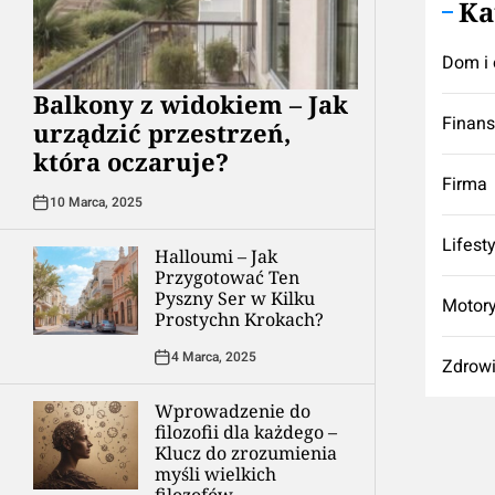
Ka
Dom i 
Balkony z widokiem – Jak
Finan
urządzić przestrzeń,
która oczaruje?
Firma
10 Marca, 2025
Lifest
Halloumi – Jak
Przygotować Ten
Pyszny Ser w Kilku
Motory
Prostychn Krokach?
4 Marca, 2025
Zdrow
Wprowadzenie do
filozofii dla każdego –
Klucz do zrozumienia
myśli wielkich