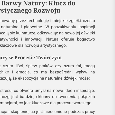
i Barwy Natury: Klucz do
ystycznego Rozwoju
owany przez technologię i miejskie zgiełki, często
naturalne i pierwotne. W poszukiwaniu inspiracji
acają się ku naturze, odkrywając na nowo jej dźwięki
atywności i innowacji. Natura oferuje bogactwo
kluczowe dla rozwoju artystycznego.
ury w Procesie Twórczym
ak szum liści, śpiew ptaków czy szum fal, mogą
chikę i emocje, co ma bezpośredni wpływ na
azują, że ekspozycja na naturalne dźwięki może:
tresu, co otwiera umysł na nowe idee i inspiracje.
mózg jest bardziej skłonny do tworzenia połączeń
rmacjami, co jest kluczowe dla procesu twórczego.
cję i skupienie, co jest nieocenione podczas pracy