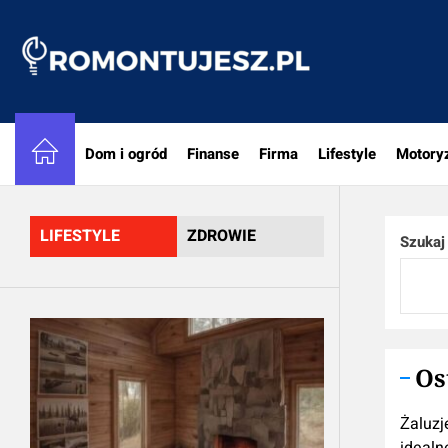
Skip
to
Romon
the
content
Dom i ogród
Finanse
Firma
Lifestyle
Motory
LIFESTYLE
ZDROWIE
Szukaj
Os
Żaluzj