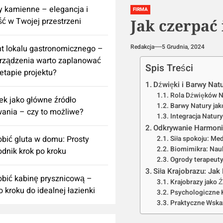
 kamienne – elegancja i
FIRMA
ść w Twojej przestrzeni
Jak czerpać 
Redakcja
5 Grudnia, 2024
t lokalu gastronomicznego –
urządzenia warto zaplanować
Spis Treści
 etapie projektu?
Dźwięki i Barwy Nat
Rola Dźwięków N
k jako główne źródło
Barwy Natury jak
ania – czy to możliwe?
Integracja Natur
Odkrywanie Harmonii
obić gluta w domu: Prosty
Siła spokoju: Me
Biomimikra: Nau
dnik krok po kroku
Ogrody terapeuty
Siła Krajobrazu: Ja
obić kabinę prysznicową –
Krajobrazy jako Ź
o kroku do idealnej łazienki
Psychologiczne 
Praktyczne Wska