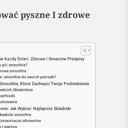
ować pyszne I zdrowe
na Każdy Dzień: Zdrowe i Smaczne Przepisy
o pić smoothie?
drowe smoothie
ć smoothie do swoich potrzeb?
Smoothie, Które Zachwyci Twoje Podniebienie
ednich Składników
perfoods
gotowania
wia: Jak Wybrać Najlepsze Składniki
ładniki smoothie
Wzmacniacze zdrowotne
 i warzyw