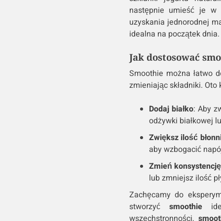
następnie umieść je w 
uzyskania jednorodnej m
idealna na początek dnia.
Jak dostosować smo
Smoothie można łatwo do
zmieniając składniki. Oto 
Dodaj białko
: Aby z
odżywki białkowej l
Zwiększ ilość błonn
aby wzbogacić napój
Zmień konsystencję
lub zmniejsz ilość p
Zachęcamy do eksperyme
stworzyć
smoothie
idea
wszechstronności,
smoot