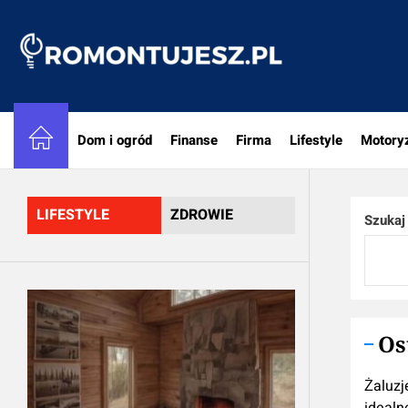
Skip
to
Romon
the
content
Dom i ogród
Finanse
Firma
Lifestyle
Motory
LIFESTYLE
ZDROWIE
Szukaj
Os
Żaluzj