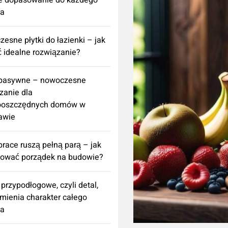
e dopasowanie do każdego
za
esne płytki do łazienki – jak
 idealne rozwiązanie?
 pasywne – nowoczesne
zanie dla
ooszczędnych domów w
awie
prace ruszą pełną parą – jak
nować porządek na budowie?
 przypodłogowe, czyli detal,
zmienia charakter całego
za