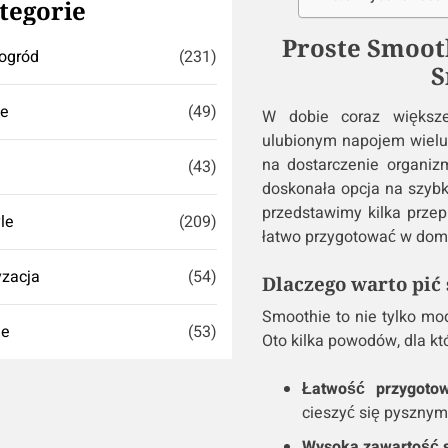
tegorie
Proste Smoot
ogród
(231)
S
se
(49)
W dobie coraz większ
ulubionym napojem wielu 
na dostarczenie organi
(43)
doskonała opcja na szybk
przedstawimy kilka prze
yle
(209)
łatwo przygotować w dom
zacja
(54)
Dlaczego warto pić
Smoothie to nie tylko mo
ie
(53)
Oto kilka powodów, dla kt
Łatwość przygotow
cieszyć się pyszny
Wysoka zawartość 