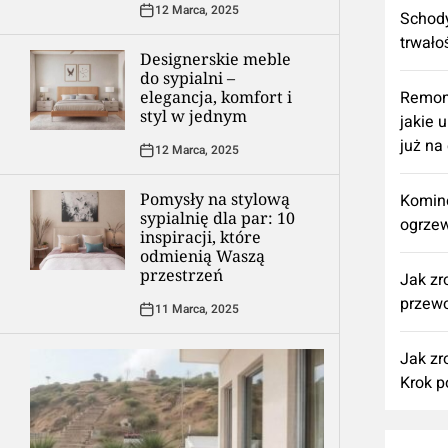
12 Marca, 2025
Schody
trwało
Designerskie meble
do sypialni –
elegancja, komfort i
​Remon
styl w jednym
jakie 
już na
12 Marca, 2025
Pomysły na stylową
Komine
sypialnię dla par: 10
ogrzew
inspiracji, które
odmienią Waszą
przestrzeń
Jak zr
przewo
11 Marca, 2025
Jak zr
Krok p