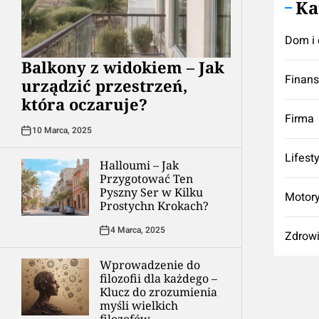
Ka
Dom i 
Balkony z widokiem – Jak
Finan
urządzić przestrzeń,
która oczaruje?
Firma
10 Marca, 2025
Lifest
Halloumi – Jak
Przygotować Ten
Pyszny Ser w Kilku
Motory
Prostychn Krokach?
4 Marca, 2025
Zdrow
Wprowadzenie do
filozofii dla każdego –
Klucz do zrozumienia
myśli wielkich