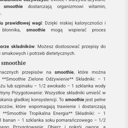
ia
smoothie
dostarczają organizmowi witamin,
.
u prawidłowej wagi
: Dzięki niskiej kaloryczności i
i błonnika,
smoothie
mogą wspierać proces
orze składników
: Możesz dostosować przepisy do
i smakowych i potrzeb dietetycznych.
 smoothie
smacznych przepisów na
smoothie
, które można
**Smoothie Zielone Odżywienie** Składniki: – 1
użu lub szpinaku – 1/2 awokado – 1 szklanka wody
tryny Przygotowanie: Wszystkie składniki umieść w
skania gładkiej konsystencji. To
smoothie
jest pełne
zczów, które wspomagają trawienie i dostarczają
. **Smoothie Tropikalna Energia** Składniki: – 1
1 banan – 1 szklanka soku pomarańczowego – 1/2
alnego Przygotowanie: Obierz i pokrój owoce, a