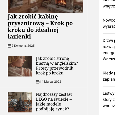
idealn
wnętr
Jak zrobić kabinę
Nowocz
prysznicową – Krok po
wybrać
kroku do idealnej
łazienki
Drzwi
2 Kwietnia, 2025
rozwią
energ
Jak zrobić stronę
Warsz
bierną w angielskim?
Prosty przewodnik
krok po kroku
Kiedy 
zapla
14 Marca, 2025
Listwy
Najdroższy zestaw
LEGO na świecie –
który 
jakie modele
wnętr
podbijają rynek?