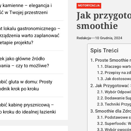
 kamienne – elegancja i
MOTORYZACJA
ść w Twojej przestrzeni
Jak przygot
smoothie
t lokalu gastronomicznego –
urządzenia warto zaplanować
Redakcja
10 Grudnia, 2024
 etapie projektu?
Spis Treści
k jako główne źródło
Proste Smoothie 
ania – czy to możliwe?
Dlaczego wart
Przepisy na z
Jak dostosowa
obić gluta w domu: Prosty
Jak Przygotować 
dnik krok po kroku
Wybór Odpowi
Dodawanie Su
obić kabinę prysznicową –
Techniki Przy
Smoothie dla Zdro
o kroku do idealnej łazienki
Podstawowe sk
Superfoods: 
Wybór owoców