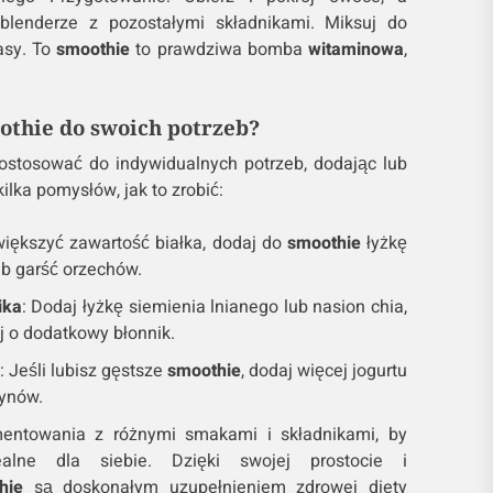
blenderze z pozostałymi składnikami. Miksuj do
asy. To
smoothie
to prawdziwa bomba
witaminowa
,
othie do swoich potrzeb?
stosować do indywidualnych potrzeb, dodając lub
kilka pomysłów, jak to zrobić:
większyć zawartość białka, dodaj do
smoothie
łyżkę
ub garść orzechów.
ika
: Dodaj łyżkę siemienia lnianego lub nasion chia,
 o dodatkowy błonnik.
: Jeśli lubisz gęstsze
smoothie
, dodaj więcej jogurtu
łynów.
ntowania z różnymi smakami i składnikami, by
lne dla siebie. Dzięki swojej prostocie i
hie
są doskonałym uzupełnieniem zdrowej diety