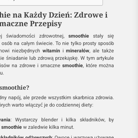
hie na Każdy Dzień: Zdrowe i
maczne Przepisy
ej świadomości zdrowotnej,
smoothie
stały się
osób na całym świecie. To nie tylko prosty sposób
zmowi niezbędnych
witamin
i
minerałów
, ale także
ie śniadanie lub zdrową przekąskę. W tym artykule
pisów na zdrowe i smaczne
smoothie
, które można
u.
 smoothie?
dny napój, ale przede wszystkim skarbnica zdrowia.
órych warto włączyć je do codziennej diety:
ania
: Wystarczy blender i kilka składników, by
m
smoothie
w zaledwie kilka minut.
składników odżywczych
: Owoce i warzywa używane