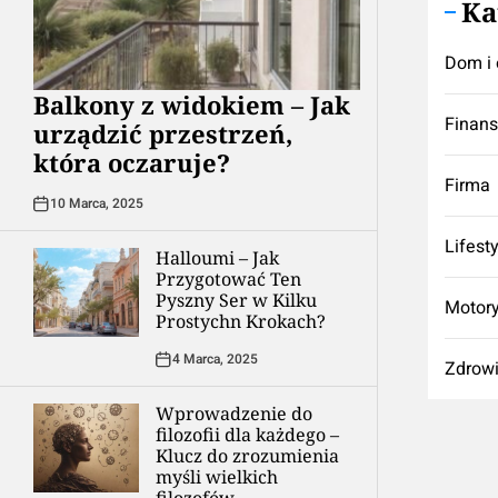
Ka
Dom i 
Balkony z widokiem – Jak
Finan
urządzić przestrzeń,
która oczaruje?
Firma
10 Marca, 2025
Lifest
Halloumi – Jak
Przygotować Ten
Pyszny Ser w Kilku
Motory
Prostychn Krokach?
4 Marca, 2025
Zdrow
Wprowadzenie do
filozofii dla każdego –
Klucz do zrozumienia
myśli wielkich