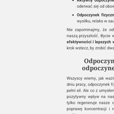
Aktywny odpoczyne
oderwać się od obo
Odpoczynek fizyczn
wysiłku, relaks w sa
Nie zapominajmy, że od
naszą przyszłość. Bycie
efektywności i lepszych
krok wstecz, by zrobić dw
Odpoczyne
odpoczyne
Wszyscy wiemy, jak ważn
dniu pracy, odpoczynek f
pełni sił. Ale co z umys
pozytywny wpływ na nasz
tylko regeneruje nasze 
poprawę koncentracji i 