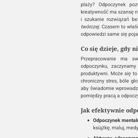
plaży? Odpoczynek po
kreatywność ma szansę na
i szukanie rozwiązań b
twórczej
. Czasem to właś
odpowiedzi same się poja
Co się dzieje, gdy
Przepracowanie ma swo
odpoczynku, zaczynamy t
produktywni. Może się to
chroniczny stres, bóle g
aby świadomie wprowadza
pomiędzy pracą a odpocz
Jak efektywnie od
Odpoczynek mental
książkę, maluj, medy