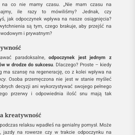
ś, na co nie mamy czasu. „Nie mam czasu na
najmy, ile razy to mówiliśmy? Jednak, czy
dyś, jak odpoczynek wpływa na nasze osiągnięcia?
ytchnienia są tym, czego brakuje, aby przejść na
zawodowym i prywatnym?
tywność
awać paradoksalne,
odpoczynek jest jednym z
ów w drodze do sukcesu
. Dlaczego? Proste – kiedy
ma szansę na regenerację, co z kolei wpływa na
acy
. Osoba przemęczona nie jest w stanie myśleć
obrych decyzji ani wykorzystywać swojego pełnego
atego przerwy i odpowiednia ilość snu mają tak
a kreatywność
y podczas relaksu wpadłeś na genialny pomysł. Może
, jazdy na rowerze czy w trakcie odpoczynku na