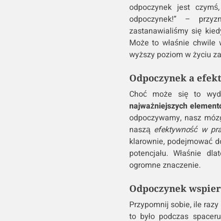
odpoczynek jest czym
odpoczynek!” – przyz
zastanawialiśmy się kie
Może to właśnie chwile w
wyższy poziom w życiu 
Odpoczynek a efek
Choć może się to wyd
najważniejszych element
odpoczywamy, nasz mózg 
naszą
efektywność w pr
klarownie, podejmować d
potencjału. Właśnie dl
ogromne znaczenie.
Odpoczynek wspier
Przypomnij sobie, ile raz
to było podczas spaceru