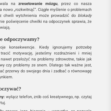
zwala na
zresetowanie mózgu
, przez co nasza
 nowo „rozkwitnąć”. Ciągłe myślenie o problemach
ez chwili wytchnienia może prowadzić do
blokady
nie poświęcenie chwilki na odpoczynek sprawia, że
wiają.
 nie odpoczywamy?
je konsekwencje. Kiedy ignorujemy potrzebę
racić motywację, jesteśmy rozdrażnieni i mniej
 nawet przełożyć na problemy zdrowotne, takie jak
łowy czy problemy ze snem. Dlatego tak ważne jest,
ć przerwy do swojego dnia i zadbać o równowagę
ynkiem.
poczywać?
ny:
wyłącz telefon, zrób coś kreatywnego, np. czytaj
tuj.