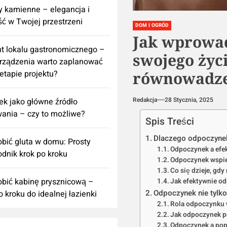
 kamienne – elegancja i
ść w Twojej przestrzeni
DOM I OGRÓD
Jak wprowad
t lokalu gastronomicznego –
swojego życi
urządzenia warto zaplanować
 etapie projektu?
równowadz
Redakcja
28 Stycznia, 2025
k jako główne źródło
ania – czy to możliwe?
Spis Treści
Dlaczego odpoczynek
obić gluta w domu: Prosty
Odpoczynek a efe
dnik krok po kroku
Odpoczynek wspie
Co się dzieje, gd
obić kabinę prysznicową –
Jak efektywnie o
Odpoczynek nie tylko
o kroku do idealnej łazienki
Rola odpoczynku w
Jak odpoczynek p
Odpoczynek a pop