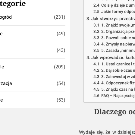
tegorie
Co się dzieje z 
Jakie formy odpo
ogród
(231)
Jak stworzyć przestr
1. Znajdź swoje „
2. Organizacja prz
se
(49)
3. Pozwól sobie n
4. Zmysły na pier
(43)
5. Zasada „minim
Jak wprowadzić kult
1. Ustal granice i
yle
(209)
2. Daj sobie czas 
3. Zainwestuj w z
zacja
(54)
4. Odpoczynek fiz
5. Znajdź czas na 
FAQ – Najczęściej
ie
(53)
Dlaczego o
Wydaje się, że w dzisiej