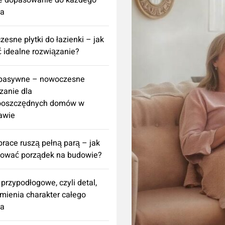
e dopasowanie do każdego
za
esne płytki do łazienki – jak
 idealne rozwiązanie?
 pasywne – nowoczesne
zanie dla
ooszczędnych domów w
awie
prace ruszą pełną parą – jak
nować porządek na budowie?
 przypodłogowe, czyli detal,
zmienia charakter całego
za