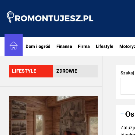
Skip
to
Romon
the
content
Dom i ogród
Finanse
Firma
Lifestyle
Motory
LIFESTYLE
ZDROWIE
Szukaj
Os
Żaluzj