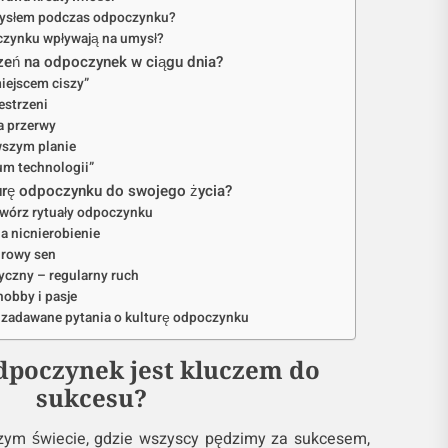
umysłem podczas odpoczynku?
czynku wpływają na umysł?
zeń na odpoczynek w ciągu dnia?
miejscem ciszy”
estrzeni
a przerwy
wszym planie
um technologii”
urę odpoczynku do swojego życia?
 twórz rytuały odpoczynku
na nicnierobienie
drowy sen
yczny – regularny ruch
hobby i pasje
 zadawane pytania o kulturę odpoczynku
dpoczynek jest kluczem do
sukcesu?
szym świecie, gdzie wszyscy pędzimy za sukcesem,