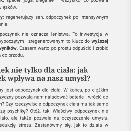
k:
spacer, joga, bieganie – wszystko, co pozwala
wiązków.
y:
regenerujący sen, odpoczynek po intensywnym
unie.
poczynek nie oznacza lenistwa. To inwestycja w
 wypoczętym i zregenerowanym to klucz do
wyższej
 wyników
. Czasem warto po prostu odpuścić i zrobić
a do przodu.
k nie tylko dla ciała: jak
k wpływa na nasz umysł?
y jest odpoczynek dla ciała. W końcu, po ciężkim
izyczny pozwala nam naładować baterie i wrócić do
łem? Czy rzeczywiście odpoczynek ciała ma tak samo
ą psychikę? Otóż, tak! Właściwy odpoczynek nie
ciało, ale także pozwala na oczyszczenie umysłu,
redukcję stresu. Zastanówmy się, jak to działa w