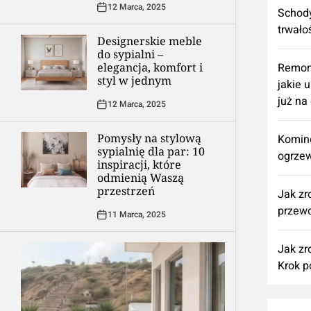
12 Marca, 2025
Schody
trwało
Designerskie meble
do sypialni –
elegancja, komfort i
​Remon
styl w jednym
jakie 
już na
12 Marca, 2025
Pomysły na stylową
Komine
sypialnię dla par: 10
ogrzew
inspiracji, które
odmienią Waszą
przestrzeń
Jak zr
przewo
11 Marca, 2025
Jak zr
Krok p