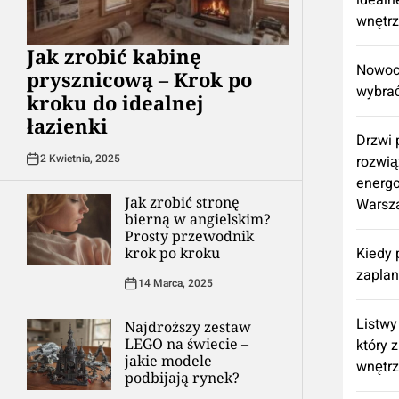
idealn
wnętr
Jak zrobić kabinę
Nowocz
prysznicową – Krok po
wybrać
kroku do idealnej
łazienki
Drzwi
2 Kwietnia, 2025
rozwią
energ
Jak zrobić stronę
Warsz
bierną w angielskim?
Prosty przewodnik
krok po kroku
Kiedy 
zapla
14 Marca, 2025
Listwy
Najdroższy zestaw
LEGO na świecie –
który 
jakie modele
wnętr
podbijają rynek?