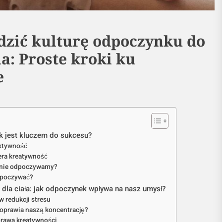
zić kulturę odpoczynku do
a: Proste kroki ku
e
 jest kluczem do sukcesu?
ktywność
ra kreatywność
y nie odpoczywamy?
dpoczywać?
 dla ciała: jak odpoczynek wpływa na nasz umysł?
 redukcji stresu
oprawia naszą koncentrację?
rawa kreatywności