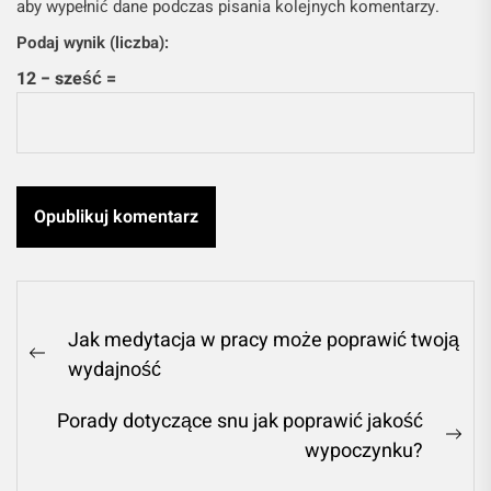
aby wypełnić dane podczas pisania kolejnych komentarzy.
Podaj wynik (liczba):
12 − sześć =
Nawigacja
Jak medytacja w pracy może poprawić twoją
wpisu
Previous
wydajność
post:
Porady dotyczące snu jak poprawić jakość
Ne
wypoczynku?
pos