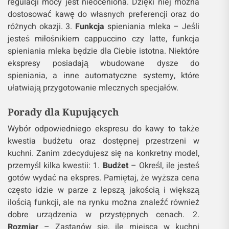
regulacji mocy jest nieoceniona. Dzięki niej można
dostosować kawę do własnych preferencji oraz do
różnych okazji. 3.
Funkcja
spieniania mleka – Jeśli
jesteś miłośnikiem cappuccino czy latte, funkcja
spieniania mleka będzie dla Ciebie istotna. Niektóre
ekspresy posiadają wbudowane dysze do
spieniania, a inne automatyczne systemy, które
ułatwiają przygotowanie mlecznych specjałów.
Porady dla Kupujących
Wybór odpowiedniego ekspresu do kawy to także
kwestia budżetu oraz dostępnej przestrzeni w
kuchni. Zanim zdecydujesz się na konkretny model,
przemyśl kilka kwestii: 1.
Budżet
– Określ, ile jesteś
gotów wydać na ekspres. Pamiętaj, że wyższa cena
często idzie w parze z lepszą jakością i większą
ilością funkcji, ale na rynku można znaleźć również
dobre urządzenia w przystępnych cenach. 2.
Rozmiar
– Zastanów się, ile miejsca w kuchni