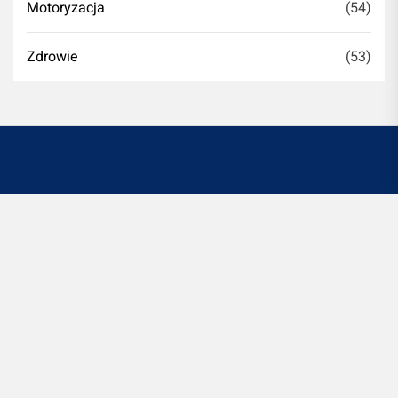
Motoryzacja
(54)
Zdrowie
(53)
Witryna romontujesz.pl jest platformą informacyjno-
rozrywkową. Redakcja i wydawca portalu nie ponoszą
odpowiedzialności ze stosowania w praktyce
jakichkolwiek informacji zamieszczanych na stronie.