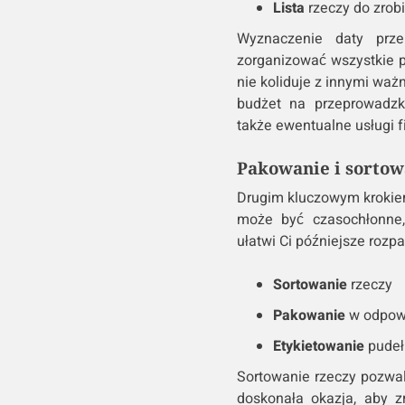
Lista
rzeczy do zrob
Wyznaczenie daty prze
zorganizować wszystkie po
nie koliduje z innymi wa
budżet na przeprowadzkę
także ewentualne usługi 
Pakowanie i sortow
Drugim kluczowym krokiem
może być czasochłonne,
ułatwi Ci późniejsze roz
Sortowanie
rzeczy
Pakowanie
w odpowi
Etykietowanie
pudeł
Sortowanie rzeczy pozwal
doskonała okazja, aby z