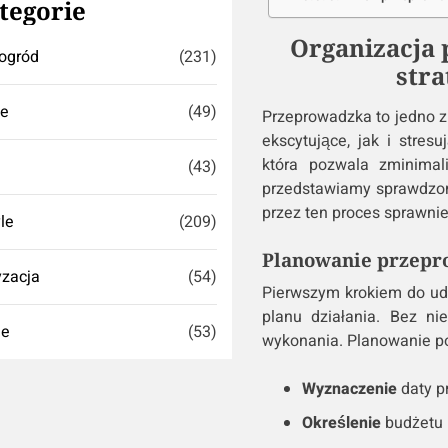
tegorie
Organizacja
ogród
(231)
stra
se
(49)
Przeprowadzka to jedno z
ekscytujące, jak i stres
która pozwala zminimal
(43)
przedstawiamy sprawdzone
przez ten proces sprawni
yle
(209)
Planowanie przepr
zacja
(54)
Pierwszym krokiem do ud
planu działania. Bez n
ie
(53)
wykonania. Planowanie p
Wyznaczenie
daty p
Określenie
budżetu