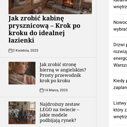
idealn
wnętr
Jak zrobić kabinę
Nowocz
prysznicową – Krok po
wybrać
kroku do idealnej
łazienki
Drzwi
2 Kwietnia, 2025
rozwią
energ
Jak zrobić stronę
Warsz
bierną w angielskim?
Prosty przewodnik
krok po kroku
Kiedy 
zapla
14 Marca, 2025
Listwy
Najdroższy zestaw
LEGO na świecie –
który 
jakie modele
wnętr
podbijają rynek?