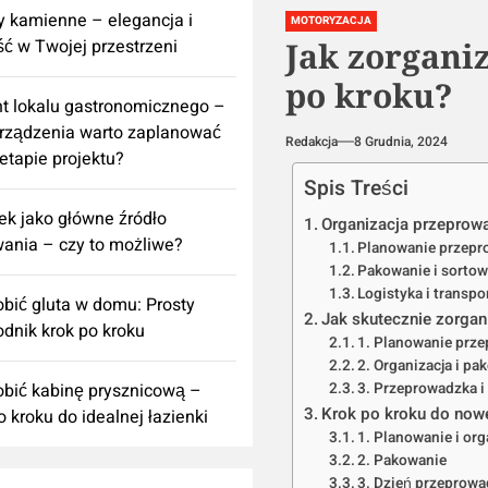
 kamienne – elegancja i
MOTORYZACJA
ść w Twojej przestrzeni
Jak zorgani
po kroku?
t lokalu gastronomicznego –
urządzenia warto zaplanować
Redakcja
8 Grudnia, 2024
 etapie projektu?
Spis Treści
k jako główne źródło
Organizacja przeprowa
ania – czy to możliwe?
Planowanie przepr
Pakowanie i sortow
Logistyka i transpo
obić gluta w domu: Prosty
Jak skutecznie zorga
dnik krok po kroku
1. Planowanie prz
2. Organizacja i pa
obić kabinę prysznicową –
3. Przeprowadzka 
Krok po kroku do no
o kroku do idealnej łazienki
1. Planowanie i org
2. Pakowanie
3. Dzień przeprowa