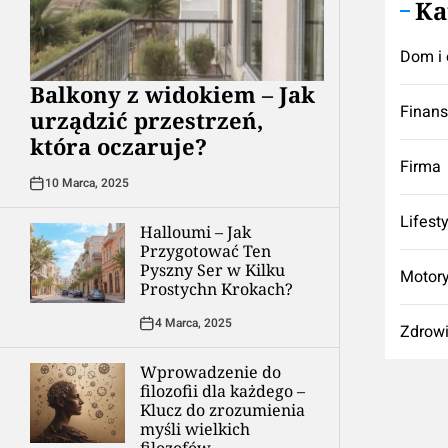
Ka
Dom i 
Balkony z widokiem – Jak
Finan
urządzić przestrzeń,
która oczaruje?
Firma
10 Marca, 2025
Lifest
Halloumi – Jak
Przygotować Ten
Pyszny Ser w Kilku
Motory
Prostychn Krokach?
4 Marca, 2025
Zdrow
Wprowadzenie do
filozofii dla każdego –
Klucz do zrozumienia
myśli wielkich