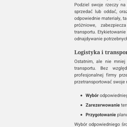
Podziel swoje rzeczy na 
sprzedać lub oddać, ora
odpowiednie materiały, ta
próżniowe, zabezpiec
transportu. Etykietowanie
odnajdywanie potrzebnyc
Logistyka i transpo
Ostatnim, ale nie mniej
transportu. Bez wzglę
profesjonalnej firmy pr
przetransportować swoje r
Wybór
odpowiednieg
Zarezerwowanie
ter
Przygotowanie
planu
Wybór odpowiedniego środ