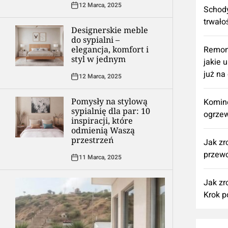
12 Marca, 2025
Schody
trwało
Designerskie meble
do sypialni –
elegancja, komfort i
​Remon
styl w jednym
jakie 
już na
12 Marca, 2025
Pomysły na stylową
Komine
sypialnię dla par: 10
ogrzew
inspiracji, które
odmienią Waszą
przestrzeń
Jak zr
przewo
11 Marca, 2025
Jak zr
Krok p