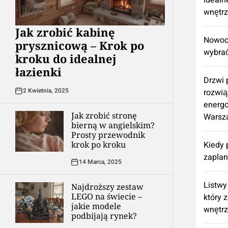
idealn
wnętr
Jak zrobić kabinę
Nowocz
prysznicową – Krok po
wybrać
kroku do idealnej
łazienki
Drzwi
2 Kwietnia, 2025
rozwią
energ
Jak zrobić stronę
Warsz
bierną w angielskim?
Prosty przewodnik
krok po kroku
Kiedy 
zapla
14 Marca, 2025
Listwy
Najdroższy zestaw
LEGO na świecie –
który 
jakie modele
wnętr
podbijają rynek?