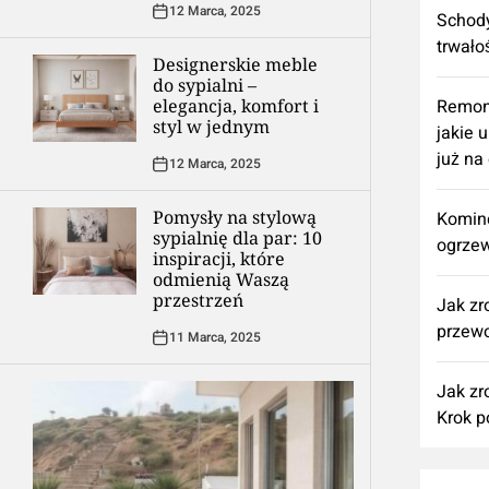
12 Marca, 2025
Schody
trwało
Designerskie meble
do sypialni –
elegancja, komfort i
​Remon
styl w jednym
jakie 
już na
12 Marca, 2025
Pomysły na stylową
Komine
sypialnię dla par: 10
ogrzew
inspiracji, które
odmienią Waszą
przestrzeń
Jak zr
przewo
11 Marca, 2025
Jak zr
Krok p