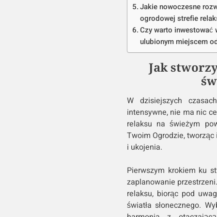
Jakie nowoczesne roz
ogrodowej strefie rela
Czy warto inwestować w 
ulubionym miejscem o
Jak stworzy
św
W dzisiejszych czasach
intensywne, nie ma nic c
relaksu na świeżym pow
Twoim Ogrodzie, tworząc i
i ukojenia.
Pierwszym krokiem ku st
zaplanowanie przestrzeni.
relaksu, biorąc pod uwa
światła słonecznego. Wyb
harmonia z otaczając