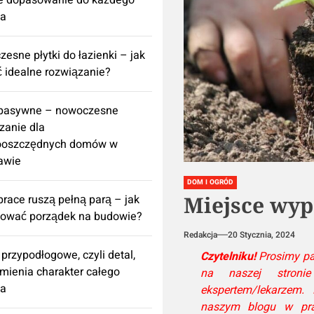
e dopasowanie do każdego
za
esne płytki do łazienki – jak
 idealne rozwiązanie?
 pasywne – nowoczesne
zanie dla
ooszczędnych domów w
awie
DOM I OGRÓD
Miejsce wyp
prace ruszą pełną parą – jak
nować porządek na budowie?
Redakcja
20 Stycznia, 2024
 przypodłogowe, czyli detal,
Czytelniku!
Prosimy pa
zmienia charakter całego
na naszej stronie
za
ekspertem/lekarzem.
naszym blogu w pra