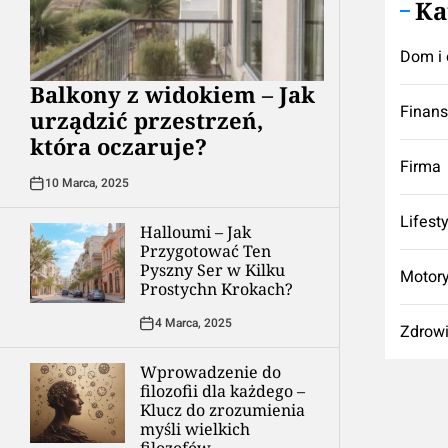
Ka
Dom i 
Balkony z widokiem – Jak
Finan
urządzić przestrzeń,
która oczaruje?
Firma
10 Marca, 2025
Lifest
Halloumi – Jak
Przygotować Ten
Pyszny Ser w Kilku
Motory
Prostychn Krokach?
4 Marca, 2025
Zdrow
Wprowadzenie do
filozofii dla każdego –
Klucz do zrozumienia
myśli wielkich