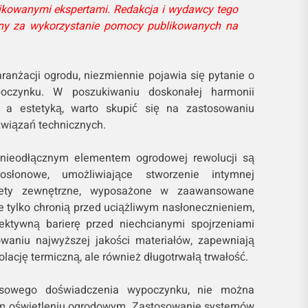
ikowanymi ekspertami. Redakcja i wydawcy tego
ny za wykorzystanie pomocy publikowanych na
 aranżacji ogrodu, niezmiennie pojawia się pytanie o
oczynku. W poszukiwaniu doskonałej harmonii
ą a estetyką, warto skupić się na zastosowaniu
wiązań technicznych.
 nieodłącznym elementem ogrodowej rewolucji są
słonowe, umożliwiające stworzenie intymnej
Rolety zewnętrzne, wyposażone w zaawansowane
e tylko chronią przed uciążliwym nasłonecznieniem,
ektywną barierę przed niechcianymi spojrzeniami
owaniu najwyższej jakości materiałów, zapewniają
olację termiczną, ale również długotrwałą trwałość.
sowego doświadczenia wypoczynku, nie można
ym oświetleniu ogrodowym. Zastosowanie systemów