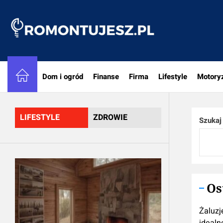
Skip
to
Romon
the
content
Dom i ogród
Finanse
Firma
Lifestyle
Motory
LIFESTYLE
ZDROWIE
Szukaj
Os
Żaluzj