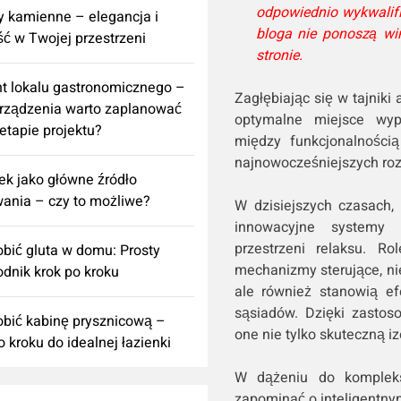
odpowiednio wykwalif
 kamienne – elegancja i
bloga nie ponoszą wi
ść w Twojej przestrzeni
stronie.
t lokalu gastronomicznego –
Zagłębiając się w tajniki
urządzenia warto zaplanować
optymalne miejsce wyp
 etapie projektu?
między funkcjonalności
najnowocześniejszych roz
k jako główne źródło
ania – czy to możliwe?
W dzisiejszych czasach,
innowacyjne systemy o
przestrzeni relaksu. 
obić gluta w domu: Prosty
mechanizmy sterujące, ni
dnik krok po kroku
ale również stanowią ef
sąsiadów. Dzięki zastos
obić kabinę prysznicową –
one nie tylko skuteczną iz
o kroku do idealnej łazienki
W dążeniu do komplek
zapominać o inteligentn