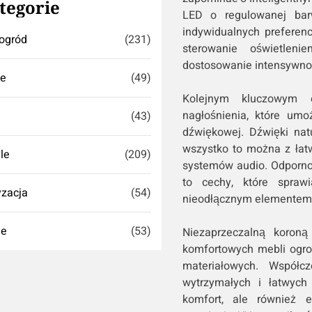
tegorie
LED o regulowanej bar
indywidualnych preferen
ogród
(231)
sterowanie oświetleni
dostosowanie intensywnośc
se
(49)
Kolejnym kluczowym 
nagłośnienia, które umo
(43)
dźwiękowej. Dźwięki nat
wszystko to można z łat
yle
(209)
systemów audio. Odporno
to cechy, które spraw
zacja
(54)
nieodłącznym elementem 
ie
(53)
Niezaprzeczalną koroną
komfortowych mebli ogro
materiałowych. Współc
wytrzymałych i łatwych 
komfort, ale również e