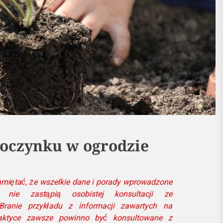
oczynku w ogrodzie
miętać, że wszelkie dane i porady wprowadzone
 nie zastąpią osobistej konsultacji ze
 Branie przykładu z informacji zawartych na
ktyce zawsze powinno być konsultowane z