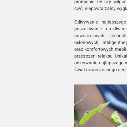
promienie UV czy wilgoć 
swój niepowtarzalny wygl
Odkrywanie najlepszeg
poszukiwanie urokliweg
nowoczesnych technol
osłonowych, inteligentn
oraz komfortowych mebli
przestrzeni relaksu. Unika
odkrywanie najlepszego m
świat nowoczesnego des