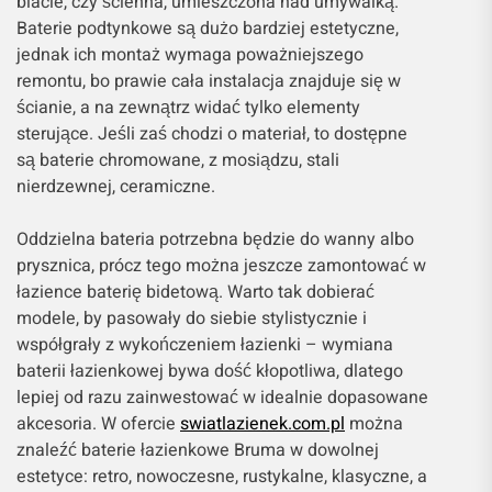
blacie, czy ścienna, umieszczona nad umywalką.
Baterie podtynkowe są dużo bardziej estetyczne,
jednak ich montaż wymaga poważniejszego
remontu, bo prawie cała instalacja znajduje się w
ścianie, a na zewnątrz widać tylko elementy
sterujące. Jeśli zaś chodzi o materiał, to dostępne
są baterie chromowane, z mosiądzu, stali
nierdzewnej, ceramiczne.
Oddzielna bateria potrzebna będzie do wanny albo
prysznica, prócz tego można jeszcze zamontować w
łazience baterię bidetową. Warto tak dobierać
modele, by pasowały do siebie stylistycznie i
współgrały z wykończeniem łazienki – wymiana
baterii łazienkowej bywa dość kłopotliwa, dlatego
lepiej od razu zainwestować w idealnie dopasowane
akcesoria. W ofercie
swiatlazienek.com.pl
można
znaleźć baterie łazienkowe Bruma w dowolnej
estetyce: retro, nowoczesne, rustykalne, klasyczne, a