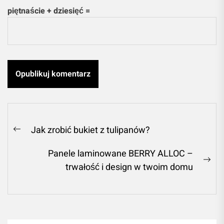
piętnaście + dziesięć =
Nawigacja
Jak zrobić bukiet z tulipanów?
Previous
wpisu
post:
Panele laminowane BERRY ALLOC –
Ne
trwałość i design w twoim domu
pos