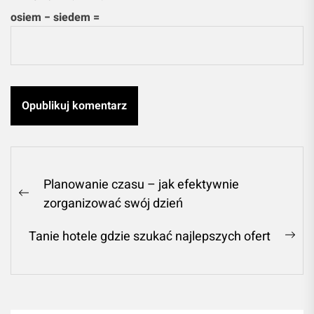
osiem − siedem =
Nawigacja
Planowanie czasu – jak efektywnie
wpisu
Previous
zorganizować swój dzień
post:
Tanie hotele gdzie szukać najlepszych ofert
Ne
pos