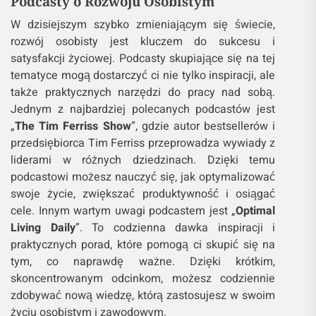
Podcasty o Rozwoju Osobistym
W dzisiejszym szybko zmieniającym się świecie,
rozwój osobisty jest kluczem do sukcesu i
satysfakcji życiowej. Podcasty skupiające się na tej
tematyce mogą dostarczyć ci nie tylko inspiracji, ale
także praktycznych narzędzi do pracy nad sobą.
Jednym z najbardziej polecanych podcastów jest
„
The Tim Ferriss Show
”, gdzie autor bestsellerów i
przedsiębiorca Tim Ferriss przeprowadza wywiady z
liderami w różnych dziedzinach. Dzięki temu
podcastowi możesz nauczyć się, jak optymalizować
swoje życie, zwiększać produktywność i osiągać
cele. Innym wartym uwagi podcastem jest „
Optimal
Living Daily
”. To codzienna dawka inspiracji i
praktycznych porad, które pomogą ci skupić się na
tym, co naprawdę ważne. Dzięki krótkim,
skoncentrowanym odcinkom, możesz codziennie
zdobywać nową wiedzę, którą zastosujesz w swoim
życiu osobistym i zawodowym.