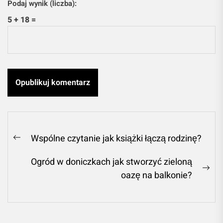
Podaj wynik (liczba):
5 + 18 =
Nawigacja
Wspólne czytanie jak książki łączą rodzinę?
Previous
wpisu
post:
Ogród w doniczkach jak stworzyć zieloną
Ne
oazę na balkonie?
pos