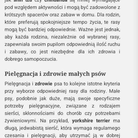
jak
shih tzu
czy
chihuahua
są mniej wymagające
pod względem aktywności i mogą być zadowolone z
krótszych spacerów oraz zabaw w domu. Dla rodzin,
które preferują spokojniejsze tempo życia, te rasy
mogą być bardziej odpowiednie. Ważne jest jednak,
aby każda rodzina, niezależnie od wybranej rasy,
zapewniała swoim pupilom odpowiednią ilość ruchu
i zabawy, co jest niezbędne dla ich zdrowia i
dobrego samopoczucia.
Pielęgnacja i
zdrowie
małych psów
Pielęgnacja i
zdrowie
psa to kolejne istotne kryteria
przy wyborze odpowiedniej rasy dla rodziny. Małe
psy, podobnie jak duże, mają swoje specyficzne
potrzeby pielęgnacyjne, związane z rodzajem
sierści, skłonnościami do chorób czy potrzebami
żywieniowymi. Na przykład,
yorkshire terrier
ma
długą, jedwabistą sierść, która wymaga regularnego
czesania i pielęgnacji, aby utrzymać ją w dobrej