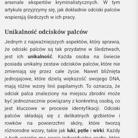
arsenale ekspertów kryminalistycznych. W tym
artykule przyjrzymy się, jak dokładnie odciski palców
wspierają śledczych w ich pracy.
Unikalność odcisków palców
Jednym z najważniejszych aspektów, który sprawia,
że odciski palców są tak przydatne w śledztwach,
jest ich
unikalność
. Każda osoba na świecie
posiada unikalny zestaw odcisków palców, które nie
zmieniają się przez całe życie. Nawet bliźnięta
jednojajowe, które dzielą większość swojego DNA,
mają różne wzory linii papilarnych. To oznacza, że
odcisk palca znaleziony na miejscu zbrodni może
być jednoznacznie powiązany z konkretną osobą, co
jest kluczowe w procesie identyfikacji. Odciski
palców składają się z delikatnych grzbietów i
rowków na powierzchni skóry, które tworzą
różnorodne wzory, takie jak
łuki
,
pętle
i
wirki
. Każdy