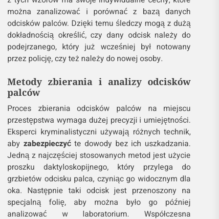
z tych wzorów ma swoje indywidualne cechy, które
można zanalizować i porównać z bazą danych
odcisków palców. Dzięki temu śledczy mogą z dużą
dokładnością określić, czy dany odcisk należy do
podejrzanego, który już wcześniej był notowany
przez policję, czy też należy do nowej osoby.
Metody zbierania i analizy odcisków
palców
Proces zbierania odcisków palców na miejscu
przestępstwa wymaga dużej precyzji i umiejętności.
Eksperci kryminalistyczni używają różnych technik,
aby
zabezpieczyć
te dowody bez ich uszkadzania.
Jedną z najczęściej stosowanych metod jest użycie
proszku daktyloskopijnego, który przylega do
grzbietów odcisku palca, czyniąc go widocznym dla
oka. Następnie taki odcisk jest przenoszony na
specjalną folię, aby można było go później
analizować w laboratorium. Współczesna