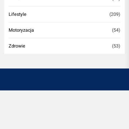
Lifestyle
(209)
Motoryzacja
(54)
Zdrowie
(53)
Witryna romontujesz.pl jest platformą informacyjno-
rozrywkową. Redakcja i wydawca portalu nie ponoszą
odpowiedzialności ze stosowania w praktyce
jakichkolwiek informacji zamieszczanych na stronie.