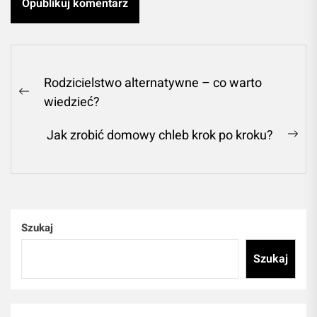
Nawigacja
Rodzicielstwo alternatywne – co warto
wpisu
Previous
wiedzieć?
post:
Jak zrobić domowy chleb krok po kroku?
Ne
pos
Szukaj
Szukaj