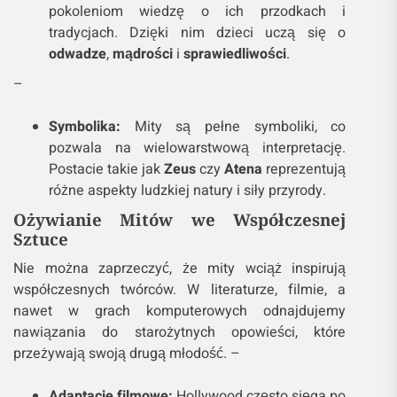
pokoleniom wiedzę o ich przodkach i
tradycjach. Dzięki nim dzieci uczą się o
odwadze
,
mądrości
i
sprawiedliwości
.
–
Symbolika:
Mity są pełne symboliki, co
pozwala na wielowarstwową interpretację.
Postacie takie jak
Zeus
czy
Atena
reprezentują
różne aspekty ludzkiej natury i siły przyrody.
Ożywianie Mitów we Współczesnej
Sztuce
Nie można zaprzeczyć, że mity wciąż inspirują
współczesnych twórców. W literaturze, filmie, a
nawet w grach komputerowych odnajdujemy
nawiązania do starożytnych opowieści, które
przeżywają swoją drugą młodość. –
Adaptacje filmowe:
Hollywood często sięga po