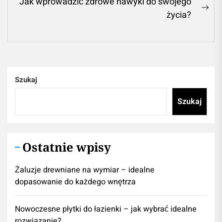
Jak wprowadzić zdrowe nawyki do swojego
Ne
życia?
pos
Szukaj
Szukaj
Ostatnie wpisy
Żaluzje drewniane na wymiar – idealne
dopasowanie do każdego wnętrza
Nowoczesne płytki do łazienki – jak wybrać idealne
rozwiązanie?