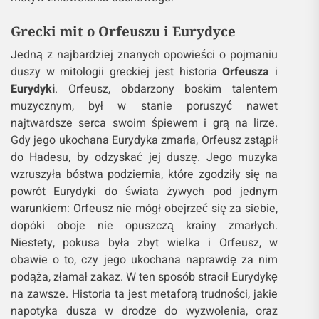
Grecki mit o Orfeuszu i Eurydyce
Jedną z najbardziej znanych opowieści o pojmaniu
duszy w mitologii greckiej jest historia
Orfeusza
i
Eurydyki
. Orfeusz, obdarzony boskim talentem
muzycznym, był w stanie poruszyć nawet
najtwardsze serca swoim śpiewem i grą na lirze.
Gdy jego ukochana Eurydyka zmarła, Orfeusz zstąpił
do Hadesu, by odzyskać jej duszę. Jego muzyka
wzruszyła bóstwa podziemia, które zgodziły się na
powrót Eurydyki do świata żywych pod jednym
warunkiem: Orfeusz nie mógł obejrzeć się za siebie,
dopóki oboje nie opuszczą krainy zmarłych.
Niestety, pokusa była zbyt wielka i Orfeusz, w
obawie o to, czy jego ukochana naprawdę za nim
podąża, złamał zakaz. W ten sposób stracił Eurydykę
na zawsze. Historia ta jest metaforą trudności, jakie
napotyka dusza w drodze do wyzwolenia, oraz