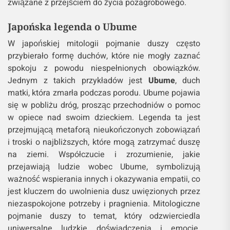
związane z przejściem do życia pozagrobowego.
Japońska legenda o Ubume
W japońskiej mitologii pojmanie duszy często
przybierało formę duchów, które nie mogły zaznać
spokoju z powodu niespełnionych obowiązków.
Jednym z takich przykładów jest
Ubume
, duch
matki, która zmarła podczas porodu. Ubume pojawia
się w pobliżu dróg, prosząc przechodniów o pomoc
w opiece nad swoim dzieckiem. Legenda ta jest
przejmującą metaforą nieukończonych zobowiązań
i troski o najbliższych, które mogą zatrzymać duszę
na ziemi. Współczucie i zrozumienie, jakie
przejawiają ludzie wobec Ubume, symbolizują
ważność wspierania innych i okazywania empatii, co
jest kluczem do uwolnienia dusz uwięzionych przez
niezaspokojone potrzeby i pragnienia. Mitologiczne
pojmanie duszy to temat, który odzwierciedla
uniwersalne ludzkie doświadczenia i emocje.