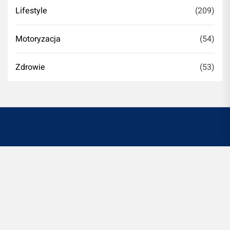
Lifestyle
(209)
Motoryzacja
(54)
Zdrowie
(53)
Witryna romontujesz.pl jest platformą informacyjno-
rozrywkową. Redakcja i wydawca portalu nie ponoszą
odpowiedzialności ze stosowania w praktyce
jakichkolwiek informacji zamieszczanych na stronie.