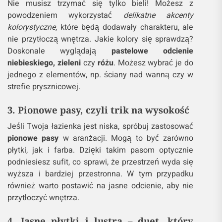
Nie musisz trzymać się tylko bieli! Możesz z
powodzeniem wykorzystać
delikatne akcenty
kolorystyczne
, które będą dodawały charakteru, ale
nie przytłoczą wnętrza. Jakie kolory się sprawdzą?
Doskonale wyglądają
pastelowe odcienie
niebieskiego, zieleni
czy
różu
. Możesz wybrać je do
jednego z elementów, np. ściany nad wanną czy w
strefie prysznicowej.
3. Pionowe pasy, czyli trik na wysokość
Jeśli Twoja łazienka jest niska, spróbuj zastosować
pionowe pasy
w aranżacji. Mogą to być zarówno
płytki, jak i farba. Dzięki takim pasom optycznie
podniesiesz sufit, co sprawi, że przestrzeń wyda się
wyższa i bardziej przestronna. W tym przypadku
również warto postawić na jasne odcienie, aby nie
przytłoczyć wnętrza.
4. Jasne płytki i lustra – duet, który