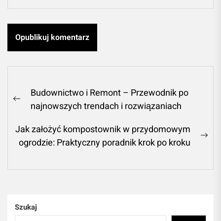
Nawigacja
Budownictwo i Remont – Przewodnik po
wpisu
Previous
najnowszych trendach i rozwiązaniach
post:
Jak założyć kompostownik w przydomowym
Ne
ogrodzie: Praktyczny poradnik krok po kroku
pos
Szukaj