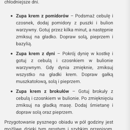
chłodniejsze dni.
Zupa krem z pomidorów
– Podsmaż cebulę i
czosnek, dodaj pomidory z puszki i bulion
warzywny. Gotuj przez kilka minut, a następnie
zmiksuj na gładko. Dopraw solą, pieprzem i
bazylią.
Zupa krem z dyni
– Pokrój dynię w kostkę i
gotuj z cebulą i czosnkiem w bulionie
warzywnym. Gdy dynia zmięknie, zmiksuj
wszystko na gładki krem. Dopraw gałką
muszkatołową, solą i pieprzem.
Zupa krem z brokułów
– Gotuj brokuły z
cebulą i czosnkiem w bulionie. Po zmięknięciu
zmiksuj na gładką masę. Dodaj śmietanę i
dopraw solą oraz pieprzem.
Przygotowanie pysznego obiadu w pół godziny jest
możliwe dzięki tym prostym i szybkim przepisom.