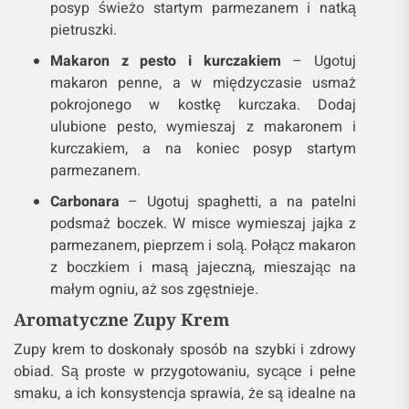
posyp świeżo startym parmezanem i natką
pietruszki.
Makaron z pesto i kurczakiem
– Ugotuj
makaron penne, a w międzyczasie usmaż
pokrojonego w kostkę kurczaka. Dodaj
ulubione pesto, wymieszaj z makaronem i
kurczakiem, a na koniec posyp startym
parmezanem.
Carbonara
– Ugotuj spaghetti, a na patelni
podsmaż boczek. W misce wymieszaj jajka z
parmezanem, pieprzem i solą. Połącz makaron
z boczkiem i masą jajeczną, mieszając na
małym ogniu, aż sos zgęstnieje.
Aromatyczne Zupy Krem
Zupy krem to doskonały sposób na szybki i zdrowy
obiad. Są proste w przygotowaniu, sycące i pełne
smaku, a ich konsystencja sprawia, że są idealne na