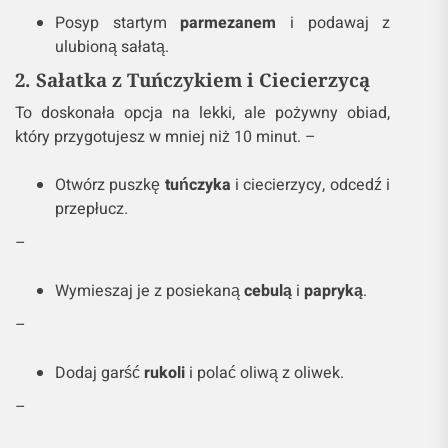
Posyp startym
parmezanem
i podawaj z
ulubioną sałatą.
2. Sałatka z Tuńczykiem i Ciecierzycą
To doskonała opcja na lekki, ale pożywny obiad,
który przygotujesz w mniej niż 10 minut. –
Otwórz puszkę
tuńczyka
i ciecierzycy, odcedź i
przepłucz.
–
Wymieszaj je z posiekaną
cebulą
i
papryką
.
–
Dodaj garść
rukoli
i polać oliwą z oliwek.
–