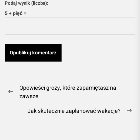
Podaj wynik (liczba):
5 + pięć =
Nawigacja
Opowieści grozy, które zapamiętasz na
wpisu
Previous
zawsze
post:
Jak skutecznie zaplanować wakacje?
Ne
pos