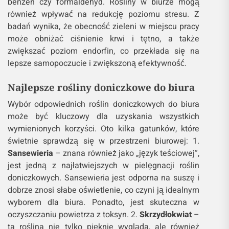
benzen czy formaldehyd. Rośliny w biurze mogą
również wpływać na redukcję poziomu stresu. Z
badań wynika, że obecność zieleni w miejscu pracy
może obniżać ciśnienie krwi i tętno, a także
zwiększać poziom endorfin, co przekłada się na
lepsze samopoczucie i zwiększoną efektywność.
Najlepsze rośliny doniczkowe do biura
Wybór odpowiednich roślin doniczkowych do biura
może być kluczowy dla uzyskania wszystkich
wymienionych korzyści. Oto kilka gatunków, które
świetnie sprawdzą się w przestrzeni biurowej: 1.
Sansewieria
– znana również jako „język teściowej”,
jest jedną z najłatwiejszych w pielęgnacji roślin
doniczkowych. Sansewieria jest odporna na suszę i
dobrze znosi słabe oświetlenie, co czyni ją idealnym
wyborem dla biura. Ponadto, jest skuteczna w
oczyszczaniu powietrza z toksyn. 2.
Skrzydłokwiat
–
ta roślina nie tylko pięknie wygląda, ale również