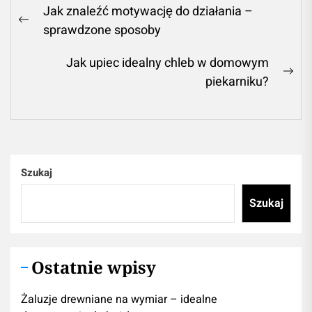
Nawigacja
Jak znaleźć motywację do działania –
wpisu
Previous
sprawdzone sposoby
post:
Jak upiec idealny chleb w domowym
Ne
piekarniku?
pos
Szukaj
Szukaj
Ostatnie wpisy
Żaluzje drewniane na wymiar – idealne