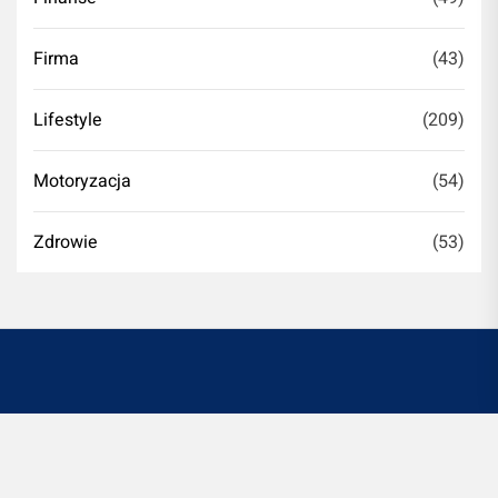
Firma
(43)
Lifestyle
(209)
Motoryzacja
(54)
Zdrowie
(53)
Witryna romontujesz.pl jest platformą informacyjno-
rozrywkową. Redakcja i wydawca portalu nie ponoszą