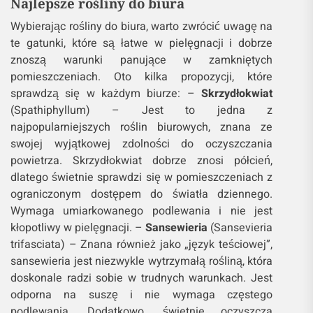
Najlepsze rośliny do biura
Wybierając rośliny do biura, warto zwrócić uwagę na
te gatunki, które są łatwe w pielęgnacji i dobrze
znoszą warunki panujące w zamkniętych
pomieszczeniach. Oto kilka propozycji, które
sprawdzą się w każdym biurze: –
Skrzydłokwiat
(Spathiphyllum) – Jest to jedna z
najpopularniejszych roślin biurowych, znana ze
swojej wyjątkowej zdolności do oczyszczania
powietrza. Skrzydłokwiat dobrze znosi półcień,
dlatego świetnie sprawdzi się w pomieszczeniach z
ograniczonym dostępem do światła dziennego.
Wymaga umiarkowanego podlewania i nie jest
kłopotliwy w pielęgnacji. –
Sansewieria
(Sansevieria
trifasciata) – Znana również jako „język teściowej”,
sansewieria jest niezwykle wytrzymałą rośliną, która
doskonale radzi sobie w trudnych warunkach. Jest
odporna na suszę i nie wymaga częstego
podlewania. Dodatkowo, świetnie oczyszcza