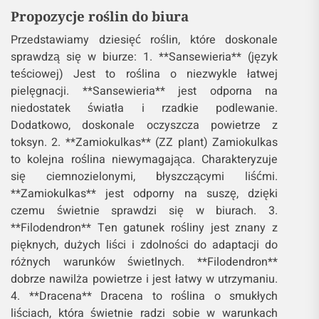
Propozycje roślin do biura
Przedstawiamy dziesięć roślin, które doskonale
sprawdzą się w biurze: 1. **Sansewieria** (język
teściowej) Jest to roślina o niezwykle łatwej
pielęgnacji. **Sansewieria** jest odporna na
niedostatek światła i rzadkie podlewanie.
Dodatkowo, doskonale oczyszcza powietrze z
toksyn. 2. **Zamiokulkas** (ZZ plant) Zamiokulkas
to kolejna roślina niewymagająca. Charakteryzuje
się ciemnozielonymi, błyszczącymi liśćmi.
**Zamiokulkas** jest odporny na suszę, dzięki
czemu świetnie sprawdzi się w biurach. 3.
**Filodendron** Ten gatunek rośliny jest znany z
pięknych, dużych liści i zdolności do adaptacji do
różnych warunków świetlnych. **Filodendron**
dobrze nawilża powietrze i jest łatwy w utrzymaniu.
4. **Dracena** Dracena to roślina o smukłych
liściach, która świetnie radzi sobie w warunkach