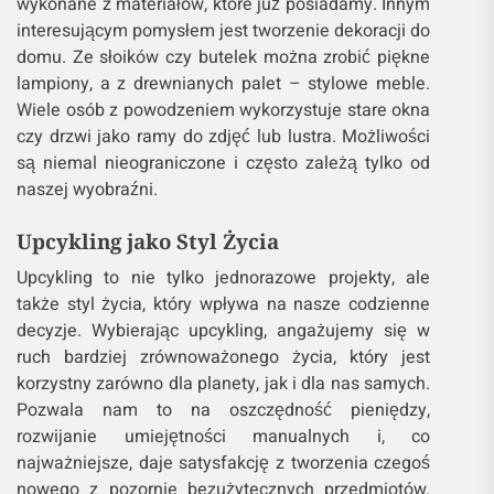
wykonane z materiałów, które już posiadamy. Innym
interesującym pomysłem jest tworzenie dekoracji do
domu. Ze słoików czy butelek można zrobić piękne
lampiony, a z drewnianych palet – stylowe meble.
Wiele osób z powodzeniem wykorzystuje stare okna
czy drzwi jako ramy do zdjęć lub lustra. Możliwości
są niemal nieograniczone i często zależą tylko od
naszej wyobraźni.
Upcykling jako Styl Życia
Upcykling to nie tylko jednorazowe projekty, ale
także styl życia, który wpływa na nasze codzienne
decyzje. Wybierając upcykling, angażujemy się w
ruch bardziej zrównoważonego życia, który jest
korzystny zarówno dla planety, jak i dla nas samych.
Pozwala nam to na oszczędność pieniędzy,
rozwijanie umiejętności manualnych i, co
najważniejsze, daje satysfakcję z tworzenia czegoś
nowego z pozornie bezużytecznych przedmiotów.