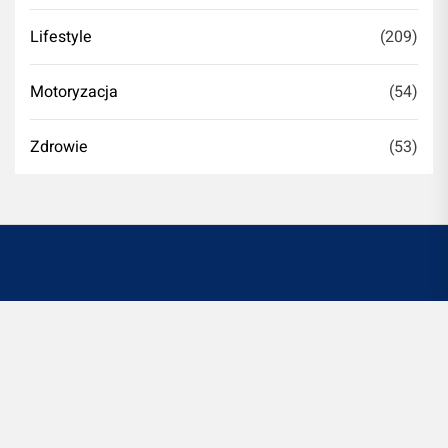
Lifestyle
(209)
Motoryzacja
(54)
Zdrowie
(53)
Witryna romontujesz.pl jest platformą informacyjno-
rozrywkową. Redakcja i wydawca portalu nie ponoszą
odpowiedzialności ze stosowania w praktyce
jakichkolwiek informacji zamieszczanych na stronie.