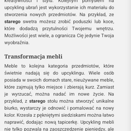
kreatywności i stylu. Kolejnym pomysłem na
upcykling ubrań jest wykorzystanie ich materiału do
stworzenia nowych przedmiotów. Na przykład, ze
starego
swetra możesz zrobić poduszki lub koce,
które dodadzą przytulności Twojemu wnętrzu.
Możliwości jest wiele, a ogranicza Cię jedynie Twoja
wyobraźnia.
Transformacja mebli
Meble to kolejna kategoria przedmiotów, które
świetnie nadają się do upcyklingu. Wiele osób
posiada w swoich domach stare, nieużywane meble,
które zajmują tylko miejsce i zbierają kurz. Zamiast
je wyrzucać, można nadać im nowe życie. Na
przykład, z
starego
stołu można stworzyć unikalne
biurko, wystarczy je odnowić i pomalować na nowy
kolor. Krzesła z pękniętymi siedziskami można łatwo
naprawić, dodając nową tapicerkę. Upcykling mebli
nie tylko pozwala na zaoszczędzenie pieniędzy, ale