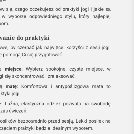
 się, czego oczekujesz od praktyki jogi i jakie są
w wyborze odpowiedniego stylu, który najlepiej
bom.
anie do praktyki
we, by czerpać jak najwięcej korzyści z sesji jogi.
re pomogą Ci się przygotować.
ie
miejsce
: Wybierz spokojne, czyste miejsce, w
ł się skoncentrować i zrelaksować.
brą
matę
: Komfortowa i antypoślizgowa mata to
tyki jogi.
e: Luźna, elastyczna odzież pozwala na swobodę
czas ćwiczeń.
posiłków bezpośrednio przed sesją. Lekki posiłek na
częciem praktyki będzie idealnym wyborem.