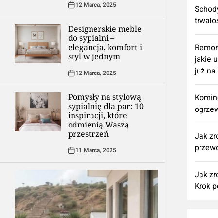
12 Marca, 2025
Schody
trwało
Designerskie meble
do sypialni –
elegancja, komfort i
​Remon
styl w jednym
jakie 
już na
12 Marca, 2025
Pomysły na stylową
Komine
sypialnię dla par: 10
ogrzew
inspiracji, które
odmienią Waszą
przestrzeń
Jak zr
przewo
11 Marca, 2025
Jak zr
Krok p