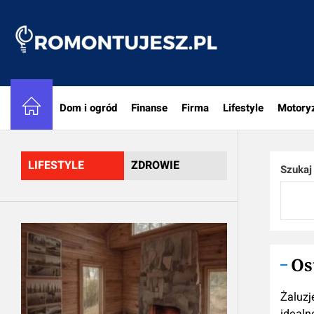
Skip
to
Romon
the
content
Dom i ogród
Finanse
Firma
Lifestyle
Motory
LIFESTYLE
ZDROWIE
Szukaj
Os
Żaluzj