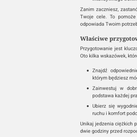
Zanim zaczniesz, zastanów
Twoje cele. To pomoże 
odpowiada Twoim potrze
Właściwe przygotow
Przygotowanie jest kluczo
Oto kilka wskazówek, któ
Znajdź odpowiedn
którym będziesz móg
Zainwestuj w do
podstawa każdej prak
Ubierz się wygodni
ruchu i komfort pod
Unikaj jedzenia ciężkich 
dwie godziny przed rozpo