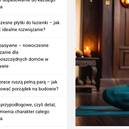
e dopasowanie do każdego
za
esne płytki do łazienki – jak
 idealne rozwiązanie?
 pasywne – nowoczesne
zanie dla
ooszczędnych domów w
awie
prace ruszą pełną parą – jak
nować porządek na budowie?
 przypodłogowe, czyli detal,
zmienia charakter całego
za