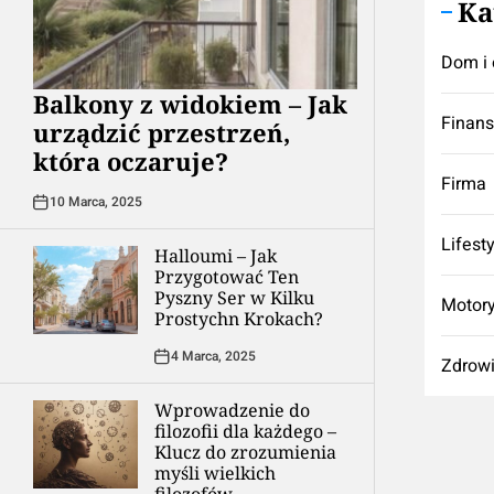
Ka
Dom i 
Balkony z widokiem – Jak
Finan
urządzić przestrzeń,
która oczaruje?
Firma
10 Marca, 2025
Lifest
Halloumi – Jak
Przygotować Ten
Pyszny Ser w Kilku
Motory
Prostychn Krokach?
4 Marca, 2025
Zdrow
Wprowadzenie do
filozofii dla każdego –
Klucz do zrozumienia
myśli wielkich