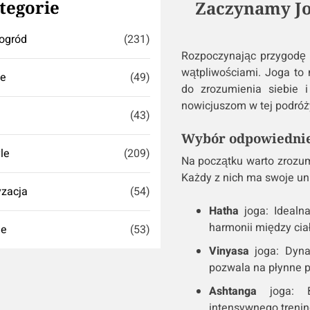
tegorie
Zaczynamy Jo
ogród
(231)
Rozpoczynając przygodę z
wątpliwościami. Joga to n
se
(49)
do zrozumienia siebie 
nowicjuszom w tej podróż
(43)
Wybór odpowiednieg
yle
(209)
Na początku warto zrozumi
Każdy z nich ma swoje uni
zacja
(54)
Hatha
joga: Idealna
harmonii między ci
ie
(53)
Vinyasa
joga: Dyna
pozwala na płynne 
Ashtanga
joga: Ba
intensywnego trenin