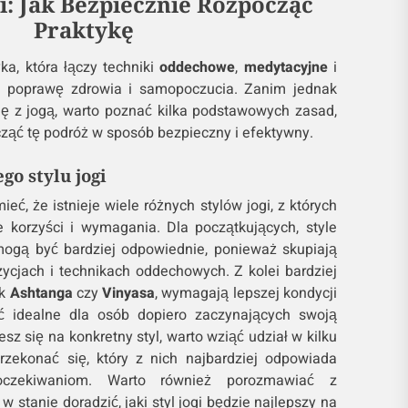
i: Jak Bezpiecznie Rozpocząć
Praktykę
ka, która łączy techniki
oddechowe
,
medytacyjne
i
u poprawę zdrowia i samopoczucia. Zanim jednak
ę z jogą, warto poznać kilka podstawowych zasad,
ąć tę podróż w sposób bezpieczny i efektywny.
o stylu jogi
eć, że istnieje wiele różnych stylów jogi, z których
 korzyści i wymagania. Dla początkujących, style
ogą być bardziej odpowiednie, ponieważ skupiają
cjach i technikach oddechowych. Z kolei bardziej
ak
Ashtanga
czy
Vinyasa
, wymagają lepszej kondycji
ć idealne dla osób dopiero zaczynających swoją
sz się na konkretny styl, warto wziąć udział w kilku
rzekonać się, który z nich najbardziej odpowiada
czekiwaniom. Warto również porozmawiać z
 w stanie doradzić, jaki styl jogi będzie najlepszy na