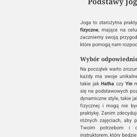
Podstawy Jog
Joga to starożytna prakty
fizyczne
, mające na cel
zaczniemy swoją przygod
które pomogą nam rozpocz
Wybór odpowiednieg
Na początek warto zrozumi
każdy ma swoje unikalne
takie jak
Hatha
czy
Yin
m
się na podstawowych pozy
dynamiczne style, takie j
fizycznej i mogą nie by
praktykę. Zanim zdecyduje
różnych zajęciach, aby p
Twoim potrzebom i o
instruktorem, który będzie