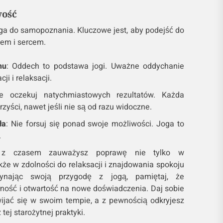
wość
oga do samopoznania. Kluczowe jest, aby podejść do
łem i sercem.
hu
: Oddech to podstawa jogi. Uważne oddychanie
i i relaksacji.
e oczekuj natychmiastowych rezultatów. Każda
rzyści, nawet jeśli nie są od razu widoczne.
ła
: Nie forsuj się ponad swoje możliwości. Joga to
.
ie, z czasem zauważysz poprawę nie tylko w
także w zdolności do relaksacji i znajdowania spokoju
ynając swoją przygodę z jogą, pamiętaj, że
rność i otwartość na nowe doświadczenia. Daj sobie
zwijać się w swoim tempie, a z pewnością odkryjesz
tej starożytnej praktyki.