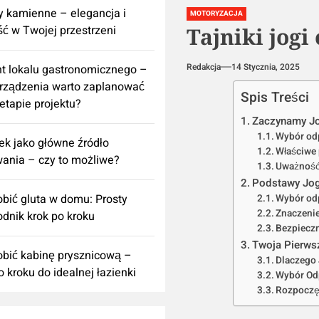
 kamienne – elegancja i
MOTORYZACJA
ść w Twojej przestrzeni
Tajniki jogi
Redakcja
14 Stycznia, 2025
t lokalu gastronomicznego –
urządzenia warto zaplanować
Spis Treści
 etapie projektu?
Zaczynamy Jo
Wybór odp
k jako główne źródło
Właściwe 
ania – czy to możliwe?
Uważność 
Podstawy Jog
obić gluta w domu: Prosty
Wybór odp
Znaczeni
dnik krok po kroku
Bezpieczn
Twoja Pierws
obić kabinę prysznicową –
Dlaczego
o kroku do idealnej łazienki
Wybór Od
Rozpoczęc