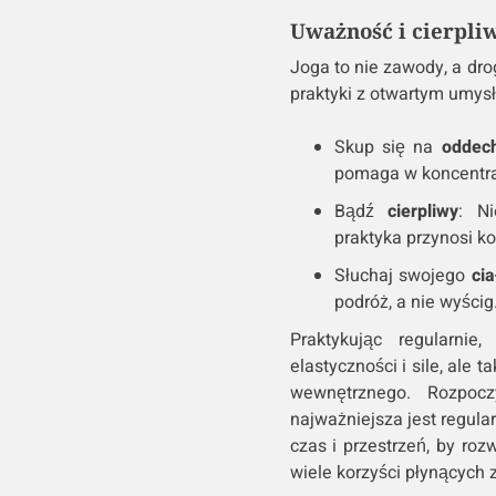
Uważność i cierpli
Joga to nie zawody, a dr
praktyki z otwartym umys
Skup się na
oddec
pomaga w koncentracj
Bądź
cierpliwy
: Ni
praktyka przynosi ko
Słuchaj swojego
cia
podróż, a nie wyścig
Praktykując regularn
elastyczności i sile, ale 
wewnętrznego. Rozpocz
najważniejsza jest regula
czas i przestrzeń, by ro
wiele korzyści płynących z 