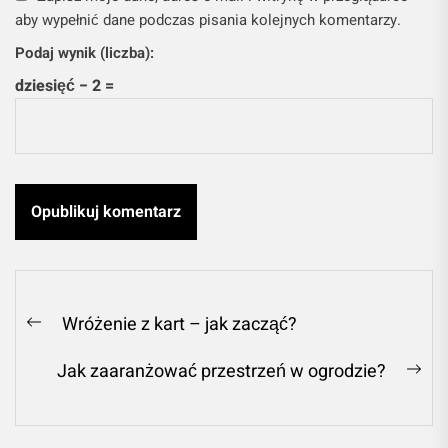
aby wypełnić dane podczas pisania kolejnych komentarzy.
Podaj wynik (liczba):
dziesięć − 2 =
Nawigacja
Wróżenie z kart – jak zacząć?
Previous
wpisu
post:
Jak zaaranżować przestrzeń w ogrodzie?
Ne
pos