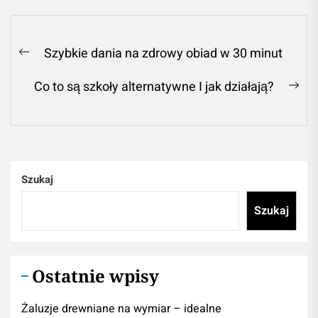
Nawigacja
Szybkie dania na zdrowy obiad w 30 minut
Previous
wpisu
post:
Co to są szkoły alternatywne I jak działają?
Ne
pos
Szukaj
Szukaj
Ostatnie wpisy
Żaluzje drewniane na wymiar – idealne