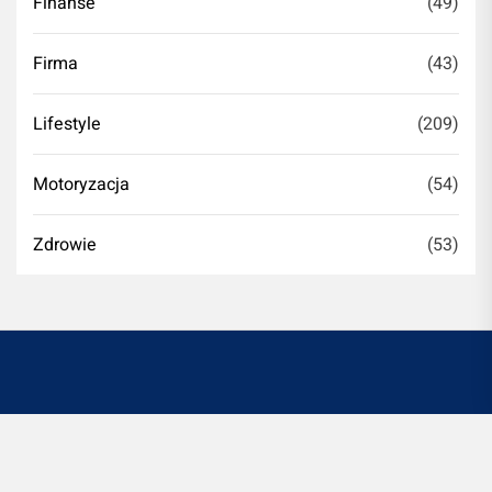
Finanse
(49)
Firma
(43)
Lifestyle
(209)
Motoryzacja
(54)
Zdrowie
(53)
Witryna romontujesz.pl jest platformą informacyjno-
rozrywkową. Redakcja i wydawca portalu nie ponoszą