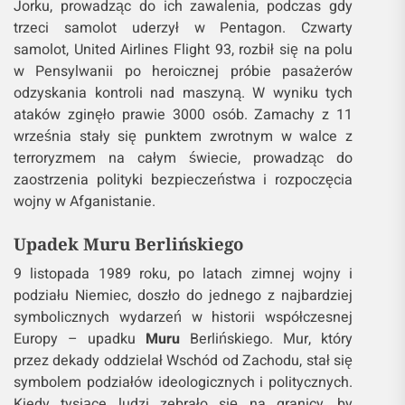
Jorku, prowadząc do ich zawalenia, podczas gdy
trzeci samolot uderzył w Pentagon. Czwarty
samolot, United Airlines Flight 93, rozbił się na polu
w Pensylwanii po heroicznej próbie pasażerów
odzyskania kontroli nad maszyną. W wyniku tych
ataków zginęło prawie 3000 osób. Zamachy z 11
września stały się punktem zwrotnym w walce z
terroryzmem na całym świecie, prowadząc do
zaostrzenia polityki bezpieczeństwa i rozpoczęcia
wojny w Afganistanie.
Upadek Muru Berlińskiego
9 listopada 1989 roku, po latach zimnej wojny i
podziału Niemiec, doszło do jednego z najbardziej
symbolicznych wydarzeń w historii współczesnej
Europy – upadku
Muru
Berlińskiego. Mur, który
przez dekady oddzielał Wschód od Zachodu, stał się
symbolem podziałów ideologicznych i politycznych.
Kiedy tysiące ludzi zebrało się na granicy, by