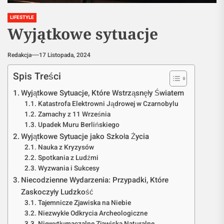
LIFESTYLE
Wyjątkowe sytuacje
Redakcja
17 Listopada, 2024
Spis Treści
Wyjątkowe Sytuacje, Które Wstrząsnęły Światem
Katastrofa Elektrowni Jądrowej w Czarnobylu
Zamachy z 11 Września
Upadek Muru Berlińskiego
Wyjątkowe Sytuacje jako Szkoła Życia
Nauka z Kryzysów
Spotkania z Ludźmi
Wyzwania i Sukcesy
Niecodzienne Wydarzenia: Przypadki, Które
Zaskoczyły Ludzkość
Tajemnicze Zjawiska na Niebie
Niezwykłe Odkrycia Archeologiczne