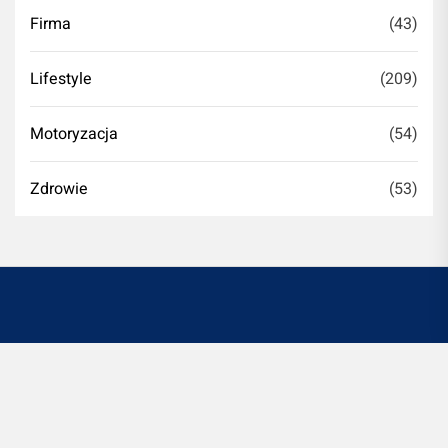
Firma
(43)
Lifestyle
(209)
Motoryzacja
(54)
Zdrowie
(53)
Witryna romontujesz.pl jest platformą informacyjno-
rozrywkową. Redakcja i wydawca portalu nie ponoszą
odpowiedzialności ze stosowania w praktyce