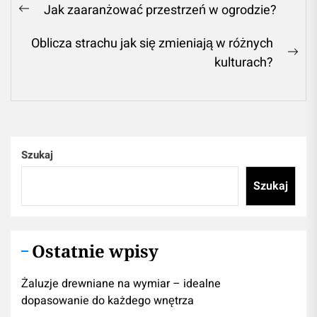
Nawigacja
Jak zaaranżować przestrzeń w ogrodzie?
Previous
wpisu
post:
Oblicza strachu jak się zmieniają w różnych
Ne
kulturach?
pos
Szukaj
Szukaj
Ostatnie wpisy
Żaluzje drewniane na wymiar – idealne
dopasowanie do każdego wnętrza