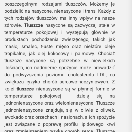
poszczególnymi rodzajami tłuszczów. Możemy je
podzielić na nasycone, nienasycone i trans. Każdy z
tych rodzajów tłuszczów ma inny wpływ na nasze
zdrowie.
Tłuszcze
nasycone są zazwyczaj stałe w
temperaturze pokojowej i występują głównie w
produktach pochodzenia zwierzęcego, takich jak
masło, smalec, tłuste mięso oraz niektóre oleje
tropikalne, jak olej kokosowy i palmowy. Chociaż
tłuszcze nasycone są potrzebne w niewielkich
ilościach, ich nadmierne spożycie może prowadzić
do podwyższenia poziomu cholesterolu LDL, co
zwiększa ryzyko chorób sercowo-naczyniowych. Z
kolei
tłuszcze
nienasycone są w płynnej formie w
temperaturze pokojowej i dzielą się na
jednonienasycone oraz wielonienasycone. Tłuszcze
jednonienasycone znajdują się w oliwie z oliwek,
awokado oraz orzechach i nasionach, a ich spożycie
jest związane z poprawą profilu lipidowego krwi
oraz zmniejszeniem ryzyka chorób serca. Tłuszcze