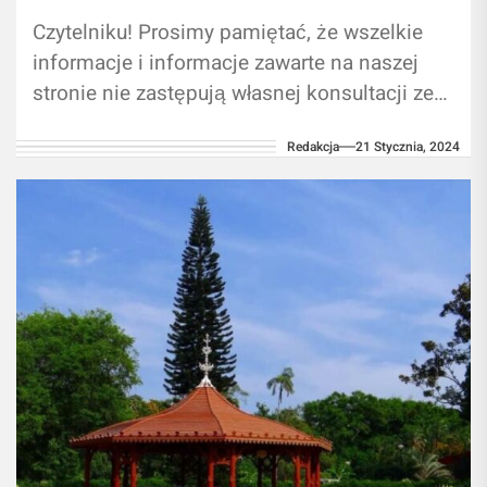
Czytelniku! Prosimy pamiętać, że wszelkie
informacje i informacje zawarte na naszej
stronie nie zastępują własnej konsultacji ze
ekspertem/profesjonalistą. Branie przykładu
Redakcja
21 Stycznia, 2024
z informacji zawartych na naszym...