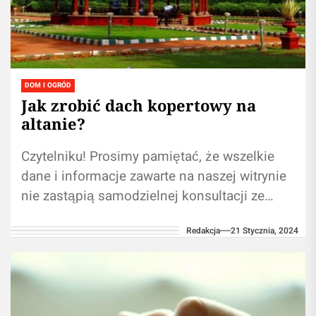
DOM I OGRÓD
Jak zrobić dach kopertowy na
altanie?
Czytelniku! Prosimy pamiętać, że wszelkie
dane i informacje zawarte na naszej witrynie
nie zastąpią samodzielnej konsultacji ze
specjalistą/lekarzem. Korzystanie z
Redakcja
21 Stycznia, 2024
informacji zawartych na naszym blogu...