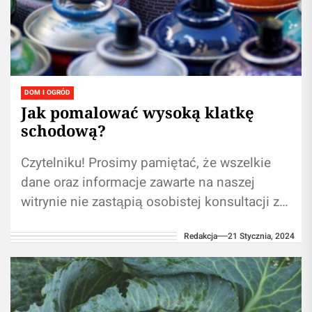
DOM I OGRÓD
Jak pomalować wysoką klatkę
schodową?
Czytelniku! Prosimy pamiętać, że wszelkie
dane oraz informacje zawarte na naszej
witrynie nie zastąpią osobistej konsultacji ze
ekspertem/profesjonalistą. Używanie treści
Redakcja
21 Stycznia, 2024
zawartych na naszym blogu w...