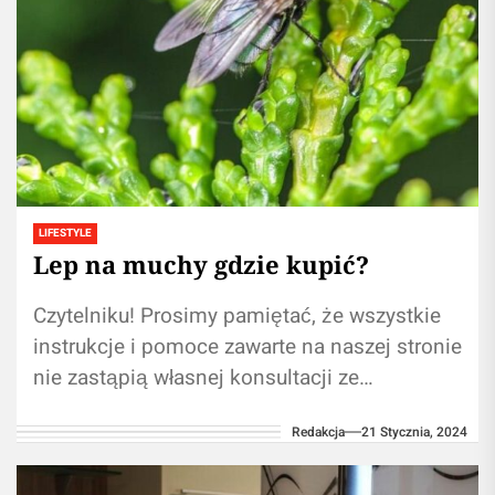
LIFESTYLE
Lep na muchy gdzie kupić?
Czytelniku! Prosimy pamiętać, że wszystkie
instrukcje i pomoce zawarte na naszej stronie
nie zastąpią własnej konsultacji ze
fachowcem/lekarzem. Używanie informacji
Redakcja
21 Stycznia, 2024
zawartych na naszym blogu w...