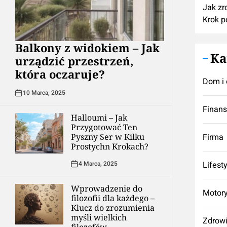
Jak zr
Krok p
Balkony z widokiem – Jak
Ka
urządzić przestrzeń,
która oczaruje?
Dom i 
10 Marca, 2025
Finan
Halloumi – Jak
Przygotować Ten
Pyszny Ser w Kilku
Firma
Prostychn Krokach?
4 Marca, 2025
Lifest
Wprowadzenie do
Motory
filozofii dla każdego –
Klucz do zrozumienia
myśli wielkich
Zdrow