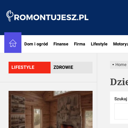
Skip
to
Romon
the
content
Dom i ogród
Finanse
Firma
Lifestyle
Motory
Home
LIFESTYLE
ZDROWIE
Dzi
Szukaj