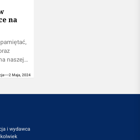
 w
ce na
 pamiętać,
oraz
na naszej
ą własnej
cja
2 Maja, 2024
nalistą.
i
naszym
cja i wydawca
hkolwiek