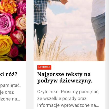
LIFESTYLE
ki róż?
Najgorsze teksty na
podryw dziewczyny.
 pamiętać,
Czytelniku! Prosimy pamiętać,
je oraz
że wszelkie porady oraz
dzone na
informacje wprowadzone na
astąpią