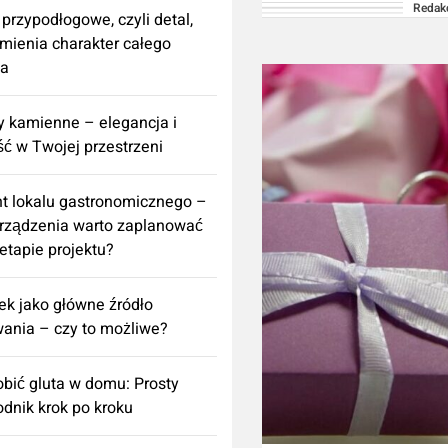
Redak
osobistej konsultacj
 przypodłogowe, czyli detal,
ekspertem/profesjon
zmienia charakter całego
za
Korzystanie z inform
zawartych na naszym
 kamienne – elegancja i
ść w Twojej przestrzeni
t lokalu gastronomicznego –
urządzenia warto zaplanować
 etapie projektu?
k jako główne źródło
ania – czy to możliwe?
obić gluta w domu: Prosty
dnik krok po kroku