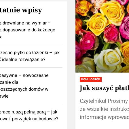
tatnie wpisy
e drewniane na wymiar –
e dopasowanie do każdego
za
esne płytki do łazienki – jak
 idealne rozwiązanie?
 pasywne – nowoczesne
DOM I OGRÓD
zanie dla
Jak suszyć płat
ooszczędnych domów w
awie
Czytelniku! Prosimy
że wszelkie instrukc
prace ruszą pełną parą – jak
informacje wprowa
nować porządek na budowie?
naszej stronie nie z