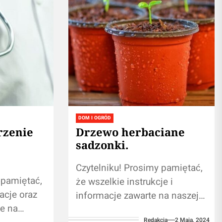
DOM I OGRÓD
rzenie
Drzewo herbaciane
sadzonki.
Czytelniku! Prosimy pamiętać,
 pamiętać,
że wszelkie instrukcje i
acje oraz
informacje zawarte na naszej
e na
stronie nie zastąpią osobistej
Redakcja
2 Maja, 2024