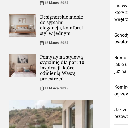
12 Marca, 2025
Listwy
który 
Designerskie meble
wnętr
do sypialni –
elegancja, komfort i
styl w jednym
Schody
trwało
12 Marca, 2025
Pomysły na stylową
​Remon
sypialnię dla par: 10
jakie 
inspiracji, które
już na
odmienią Waszą
przestrzeń
Komine
11 Marca, 2025
ogrzew
Jak zr
przewo