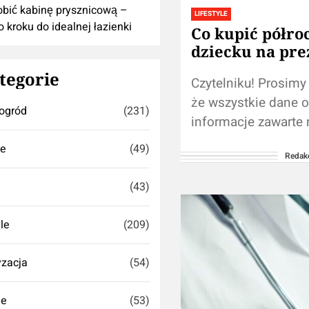
obić kabinę prysznicową –
LIFESTYLE
o kroku do idealnej łazienki
Co kupić półr
dziecku na pre
tegorie
Czytelniku! Prosimy
że wszystkie dane o
ogród
(231)
informacje zawarte 
stronie nie zastępuj
se
(49)
Redak
konsultacji ze
specjalistą/lekarze
(43)
Korzystanie z treści
umieszczonych na 
yle
(209)
blogu...
zacja
(54)
ie
(53)