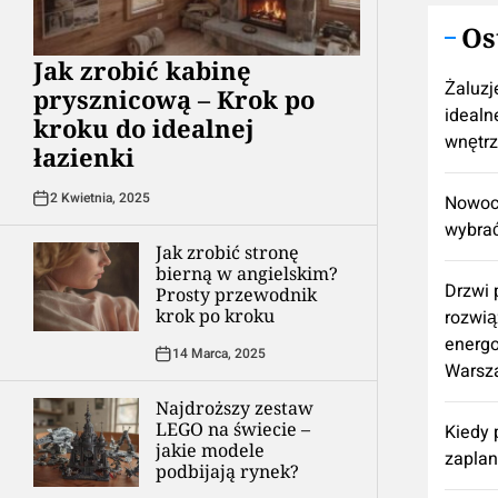
Os
Jak zrobić kabinę
Żaluzj
prysznicową – Krok po
idealn
kroku do idealnej
wnętr
łazienki
2 Kwietnia, 2025
Nowocz
wybrać
Jak zrobić stronę
bierną w angielskim?
Drzwi
Prosty przewodnik
krok po kroku
rozwią
energ
14 Marca, 2025
Warsz
Najdroższy zestaw
LEGO na świecie –
Kiedy 
jakie modele
zapla
podbijają rynek?