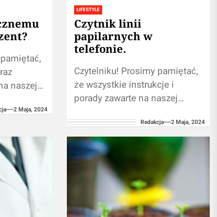
LIFESTYLE
ocznemu
Czytnik linii
zent?
papilarnych w
telefonie.
 pamiętać,
Czytelniku! Prosimy pamiętać,
raz
że wszystkie instrukcje i
na naszej
porady zawarte na naszej
ą własnej
cja
2 Maja, 2024
witrynie nie zastąpią osobistej
Redakcja
2 Maja, 2024
konsultacji ze
m.
ekspertem/profesjonalistą.
Korzystanie z treści
naszym
umieszczonych na naszym
blogu...