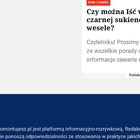
DOM I OGRÓD
Czy można Iść
czarnej sukien
wesele?
Czytelniku! Prosimy
że wszelkie porady 
informacje zawarte 
witrynie nie zastąpi
Redak
konsultacji ze
fachowcem/profesjo
Używanie informacj
umieszczonych na 
blogu w...
romontujesz.pl jest platformą informacyjno-rozrywkową. Redak
nie ponoszą odpowiedzialności ze stosowania w praktyce jakic