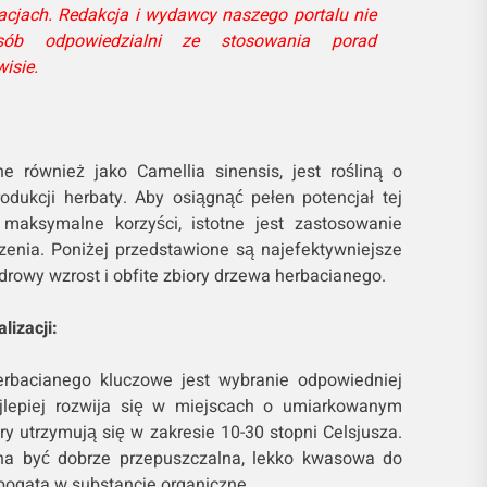
acjach. Redakcja i wydawcy naszego portalu nie
b odpowiedzialni ze stosowania porad
isie.
e również jako Camellia sinensis, jest rośliną o
odukcji herbaty. Aby osiągnąć pełen potencjał tej
j maksymalne korzyści, istotne jest zastosowanie
enia. Poniżej przedstawione są najefektywniejsze
zdrowy wzrost i obfite zbiory drzewa herbacianego.
lizacji:
rbacianego kluczowe jest wybranie odpowiedniej
najlepiej rozwija się w miejscach o umiarkowanym
ry utrzymują się w zakresie 10-30 stopni Celsjusza.
na być dobrze przepuszczalna, lekko kwasowa do
bogata w substancje organiczne.