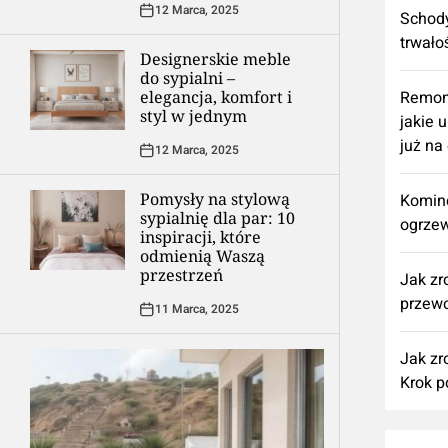
12 Marca, 2025
Schody
trwało
Designerskie meble
do sypialni –
elegancja, komfort i
​Remon
styl w jednym
jakie 
już na
12 Marca, 2025
Pomysły na stylową
Komine
sypialnię dla par: 10
ogrzew
inspiracji, które
odmienią Waszą
przestrzeń
Jak zr
przewo
11 Marca, 2025
Jak zr
Krok p