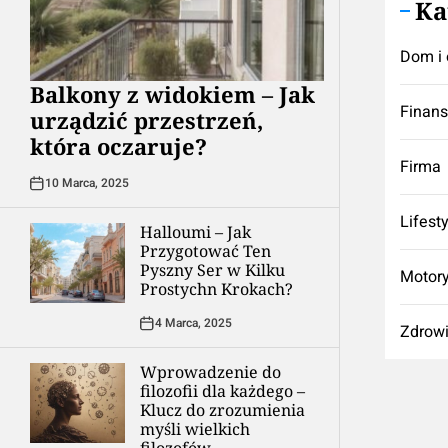
Ka
Dom i 
Balkony z widokiem – Jak
Finan
urządzić przestrzeń,
która oczaruje?
Firma
10 Marca, 2025
Lifest
Halloumi – Jak
Przygotować Ten
Pyszny Ser w Kilku
Motory
Prostychn Krokach?
4 Marca, 2025
Zdrow
Wprowadzenie do
filozofii dla każdego –
Klucz do zrozumienia
myśli wielkich