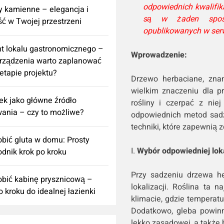
odpowiednich kwalifik
 kamienne – elegancja i
są w żaden sposó
ść w Twojej przestrzeni
opublikowanych w serw
t lokalu gastronomicznego –
Wprowadzenie:
urządzenia warto zaplanować
 etapie projektu?
Drzewo herbaciane, znan
wielkim znaczeniu dla pr
k jako główne źródło
rośliny i czerpać z nie
ania – czy to możliwe?
odpowiednich metod sadz
techniki, które zapewnią 
obić gluta w domu: Prosty
I.
Wybór odpowiedniej loka
dnik krok po kroku
Przy sadzeniu drzewa he
obić kabinę prysznicową –
lokalizacji. Roślina ta 
o kroku do idealnej łazienki
klimacie, gdzie temperatu
Dodatkowo, gleba powin
lekko zasadowej, a także 