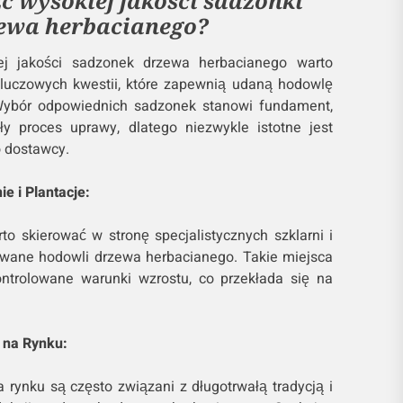
ć wysokiej jakości sadzonki
ewa herbacianego?
j jakości sadzonek drzewa herbacianego warto
kluczowych kwestii, które zapewnią udaną hodowlę
Wybór odpowiednich sadzonek stanowi fundament,
ły proces uprawy, dlatego niezwykle istotne jest
 dostawcy.
ie i Plantacje:
o skierować w stronę specjalistycznych szklarni i
kowane hodowli drzewa herbacianego. Takie miejsca
ntrolowane warunki wzrostu, co przekłada się na
 na Rynku:
ynku są często związani z długotrwałą tradycją i