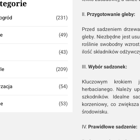
tegorie
II.
Przygotowanie gleby:
ogród
(231)
Przed sadzeniem drzewa 
se
(49)
gleby. Niezbędne jest us
roślinie swobodny wzrost
ilość składników odżywc
(43)
III.
Wybór sadzonek:
yle
(209)
Kluczowym krokiem j
zacja
(54)
herbacianego. Należy up
szkodników. Idealne sa
ie
(53)
korzeniowy, co zwiększ
środowisku.
IV.
Prawidłowe sadzenie: