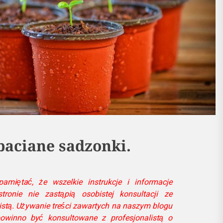
aciane sadzonki.
miętać, że wszelkie instrukcje i informacje
ronie nie zastąpią osobistej konsultacji ze
istą. Używanie treści zawartych na naszym blogu
owinno być konsultowane z profesjonalistą o