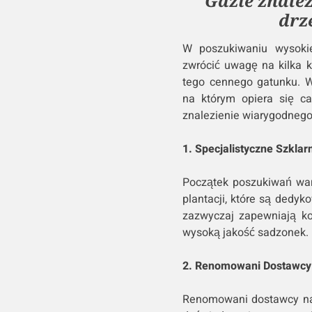
Gdzie znaleź
drz
W poszukiwaniu wysokie
zwrócić uwagę na kilka 
tego cennego gatunku. 
na którym opiera się ca
znalezienie wiarygodnego
1. Specjalistyczne Szklarn
Początek poszukiwań wart
plantacji, które są dedy
zazwyczaj zapewniają ko
wysoką jakość sadzonek.
2. Renomowani Dostawcy
Renomowani dostawcy na r