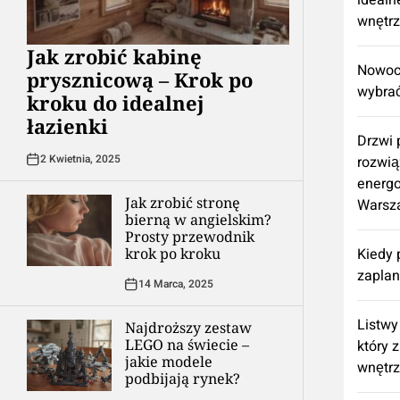
idealn
wnętr
Jak zrobić kabinę
Nowocz
prysznicową – Krok po
wybrać
kroku do idealnej
łazienki
Drzwi
2 Kwietnia, 2025
rozwią
energ
Jak zrobić stronę
Warsz
bierną w angielskim?
Prosty przewodnik
krok po kroku
Kiedy 
zapla
14 Marca, 2025
Listwy
Najdroższy zestaw
LEGO na świecie –
który 
jakie modele
wnętr
podbijają rynek?