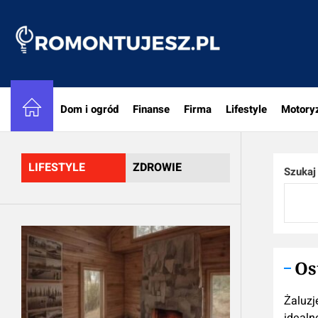
Skip
to
Romon
the
content
Dom i ogród
Finanse
Firma
Lifestyle
Motory
LIFESTYLE
ZDROWIE
Szukaj
Os
Żaluzj