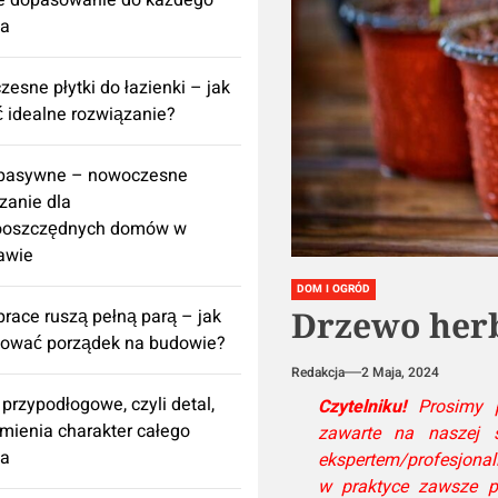
e dopasowanie do każdego
za
esne płytki do łazienki – jak
 idealne rozwiązanie?
 pasywne – nowoczesne
zanie dla
ooszczędnych domów w
awie
DOM I OGRÓD
Drzewo herb
prace ruszą pełną parą – jak
nować porządek na budowie?
Redakcja
2 Maja, 2024
 przypodłogowe, czyli detal,
Czytelniku!
Prosimy pa
zmienia charakter całego
zawarte na naszej st
za
ekspertem/profesjonal
w praktyce zawsze p