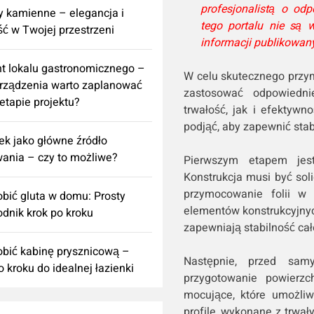
profesjonalistą o od
 kamienne – elegancja i
tego portalu nie są 
ść w Twojej przestrzeni
informacji publikowany
t lokalu gastronomicznego –
W celu skutecznego przym
urządzenia warto zaplanować
zastosować odpowiedni
 etapie projektu?
trwałość, jak i efektywno
podjąć, aby zapewnić stab
k jako główne źródło
ania – czy to możliwe?
Pierwszym etapem jest
Konstrukcja musi być sol
przymocowanie folii w 
obić gluta w domu: Prosty
elementów konstrukcyjnyc
dnik krok po kroku
zapewniają stabilność całe
obić kabinę prysznicową –
Następnie, przed sam
o kroku do idealnej łazienki
przygotowanie powierzc
mocujące, które umożliw
profile, wykonane z trwały