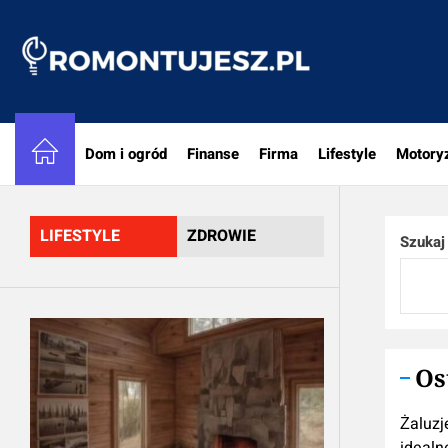
Skip
to
Romon
the
content
Dom i ogród
Finanse
Firma
Lifestyle
Motory
LIFESTYLE
ZDROWIE
Szukaj
Os
Żaluzj