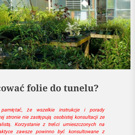
ować folie do tunelu?
amiętać, że wszelkie instrukcje i porady
 stronie nie zastępują osobistej konsultacji ze
listą. Korzystanie z treści umieszczonych na
ktyce zawsze powinno być konsultowane z