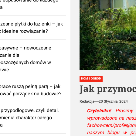
e dopasowanie do każdego
za
esne płytki do łazienki – jak
 idealne rozwiązanie?
 pasywne – nowoczesne
zanie dla
ooszczędnych domów w
awie
DOM I OGRÓD
Jak przymoc
prace ruszą pełną parą – jak
nować porządek na budowie?
Redakcja
20 Stycznia, 2024
 przypodłogowe, czyli detal,
Czytelniku!
Prosimy p
zmienia charakter całego
wprowadzone na naszej
za
fachowcem/profesjona
naszym blogu w pra