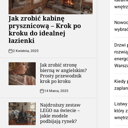
idealn
wnętr
Jak zrobić kabinę
Nowocz
prysznicową – Krok po
wybrać
kroku do idealnej
łazienki
Drzwi
2 Kwietnia, 2025
rozwią
energ
Jak zrobić stronę
Warsz
bierną w angielskim?
Prosty przewodnik
krok po kroku
Kiedy 
zapla
14 Marca, 2025
Listwy
Najdroższy zestaw
LEGO na świecie –
który 
jakie modele
wnętr
podbijają rynek?