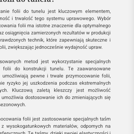
anie folii do tunelu jest kluczowym elementem,
ność i trwałość tego systemu uprawowego. Wybór
wania folii ma istotne znaczenie dla optymalnego
az osiągnięcia zamierzonych rezultatów w produkcji
 sprawdzonych technik, które zapewniają skuteczne i
lii, zwiększając jednocześnie wydajność upraw.
osowanych metod jest wykorzystanie specjalnych
folii do konstrukcji tunelu. Te zaawansowane
 umożliwiają pewne i trwałe przymocowanie folii,
nie ryzyko jej uszkodzenia podczas ekstremalnych
ych. Kluczową zaletą kleszczy jest możliwość
 co umożliwia dostosowanie ich do zmieniających się
sezonowych.
cowania folii jest zastosowanie specjalnych taśm
z wysokogatunkowych materiałów, odpornych na
ferycznych. Te taśmy, dzięki swojej elastyczności i