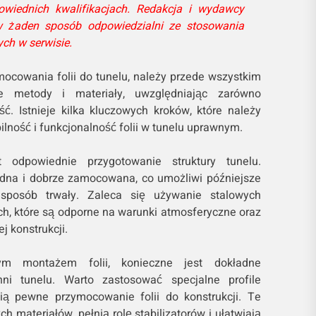
powiednich kwalifikacjach. Redakcja i wydawcy
w żaden sposób odpowiedzialni ze stosowania
ch w serwisie.
ocowania folii do tunelu, należy przede wszystkim
e metody i materiały, uwzględniając zarówno
ść. Istnieje kilka kluczowych kroków, które należy
ilność i funkcjonalność folii w tunelu uprawnym.
 odpowiednie przygotowanie struktury tunelu.
idna i dobrze zamocowana, co umożliwi późniejsze
sposób trwały. Zaleca się używanie stalowych
h, które są odporne na warunki atmosferyczne oraz
j konstrukcji.
ym montażem folii, konieczne jest dokładne
hni tunelu. Warto zastosować specjalne profile
ią pewne przymocowanie folii do konstrukcji. Te
ch materiałów, pełnią rolę stabilizatorów i ułatwiają