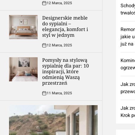
12 Marca, 2025
Schody
trwało
Designerskie meble
do sypialni –
elegancja, komfort i
​Remon
styl w jednym
jakie 
już na
12 Marca, 2025
Pomysły na stylową
Komine
sypialnię dla par: 10
ogrzew
inspiracji, które
odmienią Waszą
przestrzeń
Jak zr
przewo
11 Marca, 2025
Jak zr
Krok p