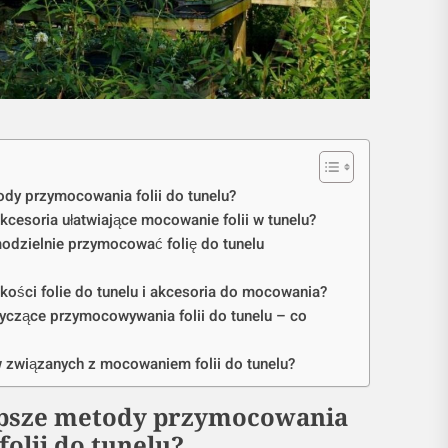
ody przymocowania folii do tunelu?
akcesoria ułatwiające mocowanie folii w tunelu?
odzielnie przymocować folię do tunelu
akości folie do tunelu i akcesoria do mocowania?
yczące przymocowywania folii do tunelu – co
 związanych z mocowaniem folii do tunelu?
lepsze metody przymocowania
folii do tunelu?