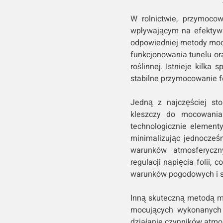
W rolnictwie, przymocow
wpływającym na efektyw
odpowiedniej metody moco
funkcjonowania tunelu or
roślinnej. Istnieje kilka
stabilne przymocowanie fo
Jedną z najczęściej st
kleszczy do mocowania 
technologicznie elementy
minimalizując jednocześ
warunków atmosferyczn
regulacji napięcia folii,
warunków pogodowych i 
Inną skuteczną metodą mo
mocujących wykonanych 
działanie czynników atmos