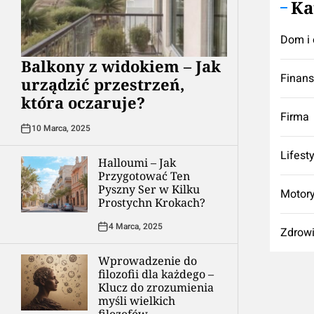
Ka
Dom i 
Balkony z widokiem – Jak
Finan
urządzić przestrzeń,
która oczaruje?
Firma
10 Marca, 2025
Lifest
Halloumi – Jak
Przygotować Ten
Pyszny Ser w Kilku
Motory
Prostychn Krokach?
4 Marca, 2025
Zdrow
Wprowadzenie do
filozofii dla każdego –
Klucz do zrozumienia
myśli wielkich