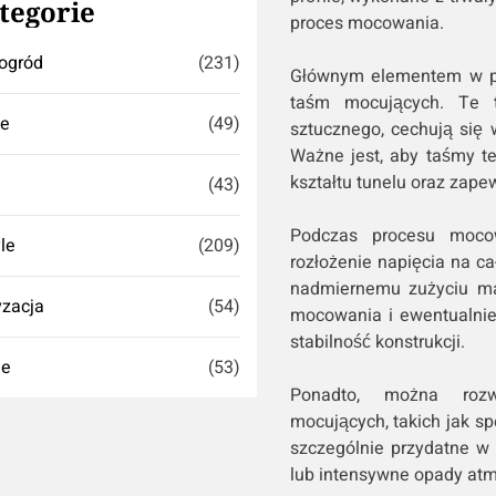
tegorie
proces mocowania.
ogród
(231)
Głównym elementem w prz
taśm mocujących. Te 
se
(49)
sztucznego, cechują się
Ważne jest, aby taśmy te
kształtu tunelu oraz zape
(43)
Podczas procesu moco
yle
(209)
rozłożenie napięcia na ca
nadmiernemu zużyciu mat
zacja
(54)
mocowania i ewentualni
stabilność konstrukcji.
ie
(53)
Ponadto, można rozw
mocujących, takich jak s
szczególnie przydatne w 
lub intensywne opady atm