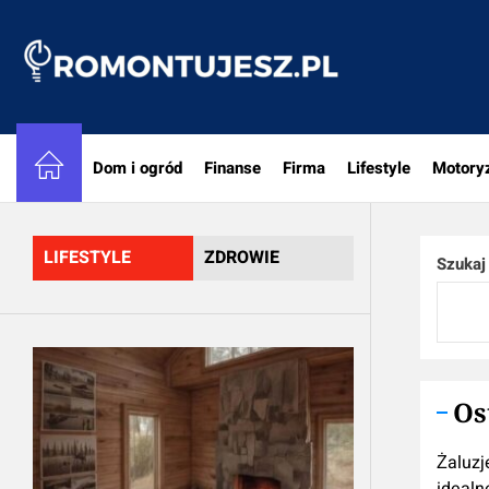
Skip
to
Romon
the
content
Dom i ogród
Finanse
Firma
Lifestyle
Motory
LIFESTYLE
ZDROWIE
Szukaj
Os
Żaluzj