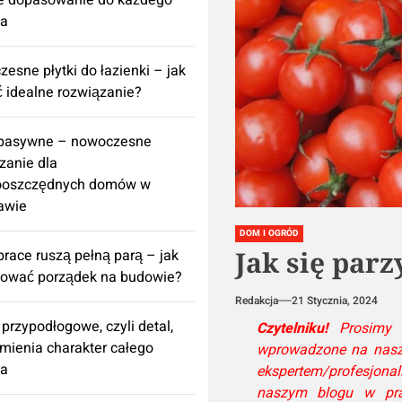
e dopasowanie do każdego
za
esne płytki do łazienki – jak
 idealne rozwiązanie?
 pasywne – nowoczesne
zanie dla
ooszczędnych domów w
awie
DOM I OGRÓD
Jak się par
prace ruszą pełną parą – jak
nować porządek na budowie?
Redakcja
21 Stycznia, 2024
 przypodłogowe, czyli detal,
Czytelniku!
Prosimy p
zmienia charakter całego
wprowadzone na naszej
za
ekspertem/profesjona
naszym blogu w pra