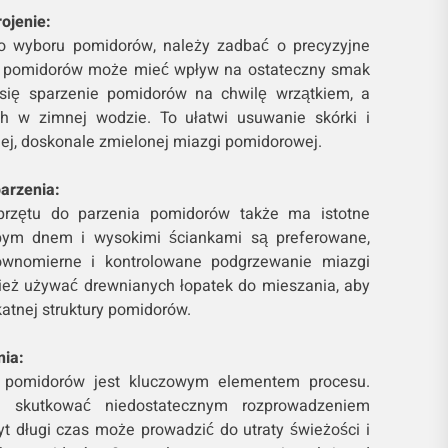
rojenie:
o wyboru pomidorów, należy zadbać o precyzyjne
rka pomidorów może mieć wpływ na ostateczny smak
 się sparzenie pomidorów na chwilę wrzątkiem, a
ch w zimnej wodzie. To ułatwi usuwanie skórki i
iej, doskonale zmielonej miazgi pomidorowej.
arzenia:
rzętu do parzenia pomidorów także ma istotne
ubym dnem i wysokimi ściankami są preferowane,
ównomierne i kontrolowane podgrzewanie miazgi
ież używać drewnianych łopatek do mieszania, aby
atnej struktury pomidorów.
nia:
a pomidorów jest kluczowym elementem procesu.
 skutkować niedostatecznym rozprowadzeniem
t długi czas może prowadzić do utraty świeżości i