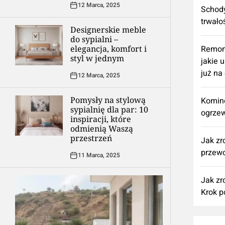
12 Marca, 2025
Schody
trwało
Designerskie meble
do sypialni –
elegancja, komfort i
​Remon
styl w jednym
jakie 
już na
12 Marca, 2025
Pomysły na stylową
Komine
sypialnię dla par: 10
ogrzew
inspiracji, które
odmienią Waszą
przestrzeń
Jak zr
przewo
11 Marca, 2025
Jak zr
Krok p