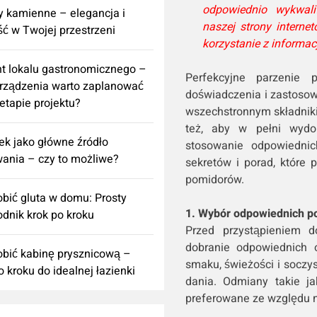
odpowiednio wykwali
 kamienne – elegancja i
naszej strony interne
ść w Twojej przestrzeni
korzystanie z informac
t lokalu gastronomicznego –
Perfekcyjne parzenie 
urządzenia warto zaplanować
doświadczenia i zastosow
 etapie projektu?
wszechstronnym składniki
też, aby w pełni wydob
k jako główne źródło
stosowanie odpowiednic
ania – czy to możliwe?
sekretów i porad, które
pomidorów.
obić gluta w domu: Prosty
1. Wybór odpowiednich p
dnik krok po kroku
Przed przystąpieniem d
dobranie odpowiednich
obić kabinę prysznicową –
smaku, świeżości i soczy
o kroku do idealnej łazienki
dania. Odmiany takie j
preferowane ze względu 