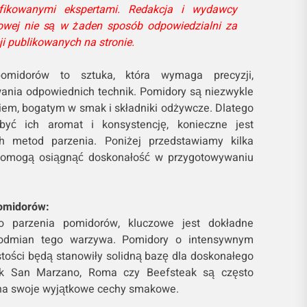
fikowanymi ekspertami. Redakcja i wydawcy
towej nie są w żaden sposób odpowiedzialni za
ji publikowanych na stronie.
pomidorów to sztuka, która wymaga precyzji,
ania odpowiednich technik. Pomidory są niezwykle
em, bogatym w smak i składniki odżywcze. Dlatego
yć ich aromat i konsystencję, konieczne jest
h metod parzenia. Poniżej przedstawiamy kilka
 pomogą osiągnąć doskonałość w przygotowywaniu
omidorów:
o parzenia pomidorów, kluczowe jest dokładne
 odmian tego warzywa. Pomidory o intensywnym
stości będą stanowiły solidną bazę dla doskonałego
ak San Marzano, Roma czy Beefsteak są często
na swoje wyjątkowe cechy smakowe.