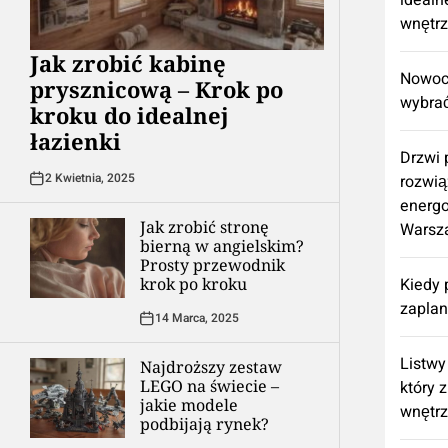
idealn
wnętr
Jak zrobić kabinę
Nowocz
prysznicową – Krok po
wybrać
kroku do idealnej
łazienki
Drzwi
2 Kwietnia, 2025
rozwią
energ
Jak zrobić stronę
Warsz
bierną w angielskim?
Prosty przewodnik
krok po kroku
Kiedy 
zapla
14 Marca, 2025
Listwy
Najdroższy zestaw
LEGO na świecie –
który 
jakie modele
wnętr
podbijają rynek?