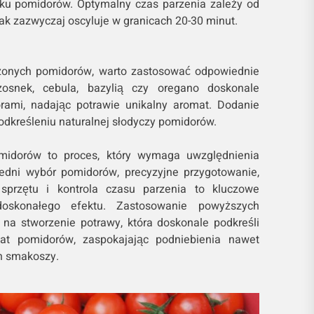
ku pomidorów. Optymalny czas parzenia zależy od
k zazwyczaj oscyluje w granicach 20-30 minut.
zonych pomidorów, warto zastosować odpowiednie
zosnek, cebula, bazylią czy oregano doskonale
ami, nadając potrawie unikalny aromat. Dodanie
odkreśleniu naturalnej słodyczy pomidorów.
omidorów to proces, który wymaga uwzględnienia
edni wybór pomidorów, precyzyjne przygotowanie,
sprzętu i kontrola czasu parzenia to kluczowe
doskonałego efektu. Zastosowanie powyższych
 na stworzenie potrawy, która doskonale podkreśli
t pomidorów, zaspokajając podniebienia nawet
h smakoszy.