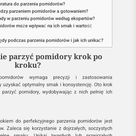
eratura do parzenia pomidorów?
między parzeniem pomidorów a gotowaniem?
endy w parzeniu pomidorów według ekspertów?
idorów może wpływać na ich smak i wartość
łędy podczas parzenia pomidorów i jak ich unikać?
ie parzyć pomidory krok po
kroku?
 pomidorów wymaga precyzji i zastosowania
y uzyskać optymalny smak i konsystencję. Oto krok
o parzyć pomidory, wydobywając z nich pełnię ich
okiem do perfekcyjnego parzenia pomidorów jest
 Zaleca się korzystanie z dojrzałych, soczystych
ełne smaku. Unikaj twardych lub przejrzałych