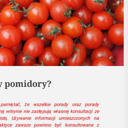
zy pomidory?
amiętać, że wszelkie porady oraz porady
 witrynie nie zastępują własnej konsultacji ze
listą. Używanie informacji umieszczonych na
ktyce zawsze powinno być konsultowane z