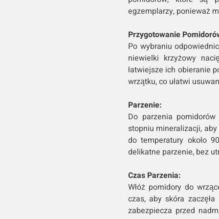
egzemplarzy, ponieważ mo
Przygotowanie Pomidoró
Po wybraniu odpowiednic
niewielki krzyżowy nac
łatwiejsze ich obieranie 
wrzątku, co ułatwi usuwan
Parzenie:
Do parzenia pomidorów n
stopniu mineralizacji, a
do temperatury około 90
delikatne parzenie, bez u
Czas Parzenia:
Włóż pomidory do wrzące
czas, aby skóra zaczęła 
zabezpiecza przed nadm