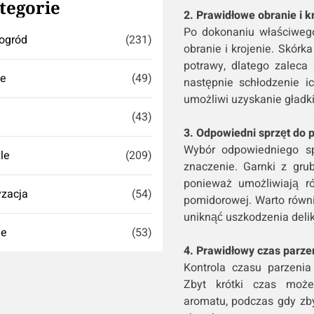
tegorie
2. Prawidłowe obranie i k
Po dokonaniu właściweg
ogród
(231)
obranie i krojenie. Skó
potrawy, dlatego zaleca
se
(49)
następnie schłodzenie i
umożliwi uzyskanie gładk
(43)
3. Odpowiedni sprzęt do p
Wybór odpowiedniego sp
yle
(209)
znaczenie. Garnki z gr
ponieważ umożliwiają r
zacja
(54)
pomidorowej. Warto równ
uniknąć uszkodzenia delik
ie
(53)
4. Prawidłowy czas parze
Kontrola czasu parzeni
Zbyt krótki czas może
aromatu, podczas gdy zby