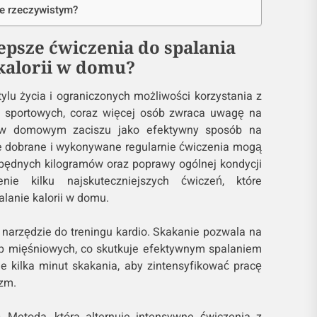
ie rzeczywistym?
lepsze ćwiczenia do spalania
kalorii w domu?
lu życia i ograniczonych możliwości korzystania z
w sportowych, coraz więcej osób zwraca uwagę na
w domowym zaciszu jako efektywny sposób na
wie dobrane i wykonywane regularnie ćwiczenia mogą
 zbędnych kilogramów oraz poprawy ogólnej kondycji
enie kilku najskuteczniejszych ćwiczeń, które
lanie kalorii w domu.
narzędzie do treningu kardio. Skakanie pozwala na
up mięśniowych, co skutkuje efektywnym spalaniem
ie kilka minut skakania, aby zintensyfikować pracę
izm.
– Metoda, która alternuje intensywne ćwiczenia z