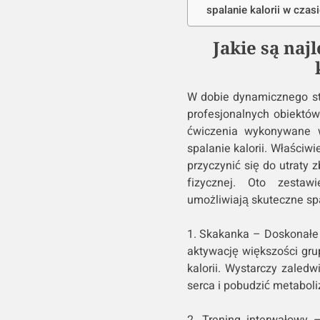
spalanie kalorii w czas
Jakie są naj
W dobie dynamicznego sty
profesjonalnych obiektó
ćwiczenia wykonywane 
spalanie kalorii. Właści
przyczynić się do utraty
fizycznej. Oto zestawi
umożliwiają skuteczne spa
1. Skakanka – Doskonałe 
aktywację większości gr
kalorii. Wystarczy zaledw
serca i pobudzić metabol
2. Trening interwałowy 