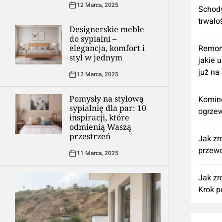
12 Marca, 2025
Schody
trwało
Designerskie meble
do sypialni –
elegancja, komfort i
​Remon
styl w jednym
jakie 
już na
12 Marca, 2025
Pomysły na stylową
Komine
sypialnię dla par: 10
ogrzew
inspiracji, które
odmienią Waszą
przestrzeń
Jak zr
przewo
11 Marca, 2025
Jak zr
Krok p