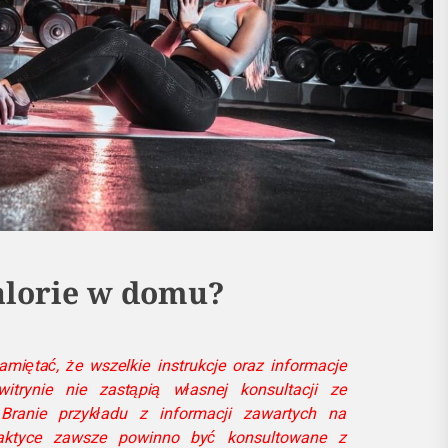
kalorie w domu?
miętać, że wszelkie instrukcje oraz informacje
itrynie nie zastąpią własnej konsultacji ze
. Branie przykładu z informacji zawartych na
ktyce zawsze powinno być konsultowane z