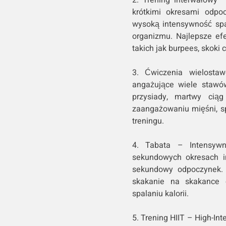
krótkimi okresami odpo
wysoką intensywność spal
organizmu. Najlepsze ef
takich jak burpees, skoki 
3. Ćwiczenia wielosta
angażujące wiele stawów
przysiady, martwy ciąg
zaangażowaniu mięśni, sp
treningu.
4. Tabata – Intensywn
sekundowych okresach in
sekundowy odpoczynek. P
skakanie na skakance c
spalaniu kalorii.
5. Trening HIIT – High-Inte