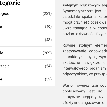
tegorie
Kolejnym kluczowym asp
Systematyczność jest k
ogród
(231)
dziedzinie spalania kalo
mogą przynieść oczekiwane
se
(49)
uwzględniając je w codz
poziom aktywności fizycz
(43)
Równie istotnym elemen
zastosowanie odpowiedn
yle
(209)
charakteryzujący się wy
skuteczne zwiększenie
zacja
(54)
interwałowego, organizm
odpoczynkiem, co przyspie
ie
(53)
Warto również zainwes
dostosowany jest do in
eliptyczne, steppery czy h
efektywne angażowanie mięś