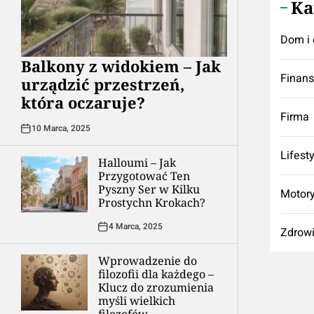
Ka
Dom i 
Balkony z widokiem – Jak
Finan
urządzić przestrzeń,
która oczaruje?
Firma
10 Marca, 2025
Lifest
Halloumi – Jak
Przygotować Ten
Pyszny Ser w Kilku
Motory
Prostychn Krokach?
4 Marca, 2025
Zdrow
Wprowadzenie do
filozofii dla każdego –
Klucz do zrozumienia
myśli wielkich