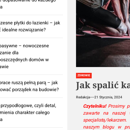
e dopasowanie do każdego
za
esne płytki do łazienki – jak
 idealne rozwiązanie?
 pasywne – nowoczesne
zanie dla
ooszczędnych domów w
awie
ZDROWIE
Jak spalić 
prace ruszą pełną parą – jak
nować porządek na budowie?
Redakcja
21 Stycznia, 2024
 przypodłogowe, czyli detal,
Czytelniku!
Prosimy pa
zmienia charakter całego
zawarte na naszej w
za
specjalistą/lekarzem
naszym blogu w pra