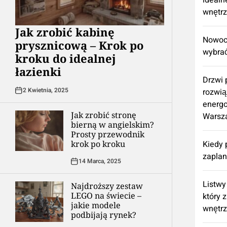
idealn
wnętr
Jak zrobić kabinę
Nowocz
prysznicową – Krok po
wybrać
kroku do idealnej
łazienki
Drzwi
2 Kwietnia, 2025
rozwią
energ
Jak zrobić stronę
Warsz
bierną w angielskim?
Prosty przewodnik
krok po kroku
Kiedy 
zapla
14 Marca, 2025
Listwy
Najdroższy zestaw
LEGO na świecie –
który 
jakie modele
wnętr
podbijają rynek?