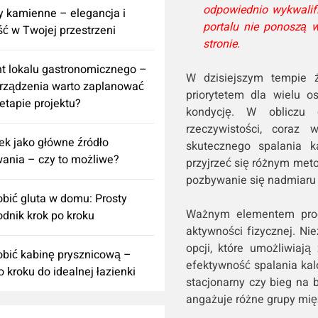
odpowiednio wykwalif
 kamienne – elegancja i
portalu nie ponoszą 
ść w Twojej przestrzeni
stronie.
t lokalu gastronomicznego –
W dzisiejszym tempie ży
urządzenia warto zaplanować
priorytetem dla wielu o
 etapie projektu?
kondycję. W obliczu 
rzeczywistości, coraz
k jako główne źródło
skutecznego spalania 
ania – czy to możliwe?
przyjrzeć się różnym met
pozbywanie się nadmiaru 
obić gluta w domu: Prosty
Ważnym elementem prog
dnik krok po kroku
aktywności fizycznej. Nie
opcji, które umożliwiają
obić kabinę prysznicową –
efektywność spalania kalo
o kroku do idealnej łazienki
stacjonarny czy bieg na 
angażuje różne grupy mięś