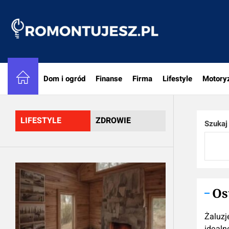
Skip
to
Romon
the
content
Dom i ogród
Finanse
Firma
Lifestyle
Motory
LIFESTYLE
ZDROWIE
Szukaj
Os
Żaluzj