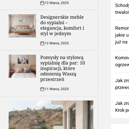
12 Marca, 2025
Schody
trwało
Designerskie meble
do sypialni –
elegancja, komfort i
​Remon
styl w jednym
jakie 
już na
12 Marca, 2025
Pomysły na stylową
Komine
sypialnię dla par: 10
ogrzew
inspiracji, które
odmienią Waszą
przestrzeń
Jak zr
przewo
11 Marca, 2025
Jak zr
Krok p