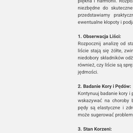
piękna i harmonii. Rozp
niezbędne do skuteczneg
przedstawiamy praktycz
ewentualne kłopoty i pod
1. Obserwacja Liści:
Rozpocznij analizę od st
liście stają się żółte, 
niedobory składników odż
również, czy liście są spr
jędrności.
2. Badanie Kory i Pędów:
Kontynuuj badanie kory i 
wskazywać na choroby b
pędy są elastyczne i zdr
może sugerować problemy
3. Stan Korzeni: