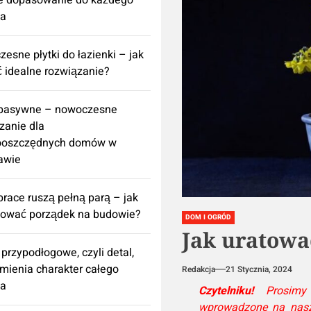
e dopasowanie do każdego
za
esne płytki do łazienki – jak
 idealne rozwiązanie?
 pasywne – nowoczesne
zanie dla
ooszczędnych domów w
awie
prace ruszą pełną parą – jak
nować porządek na budowie?
DOM I OGRÓD
Jak uratowa
 przypodłogowe, czyli detal,
zmienia charakter całego
Redakcja
21 Stycznia, 2024
za
Czytelniku!
Prosimy 
wprowadzone na naszej