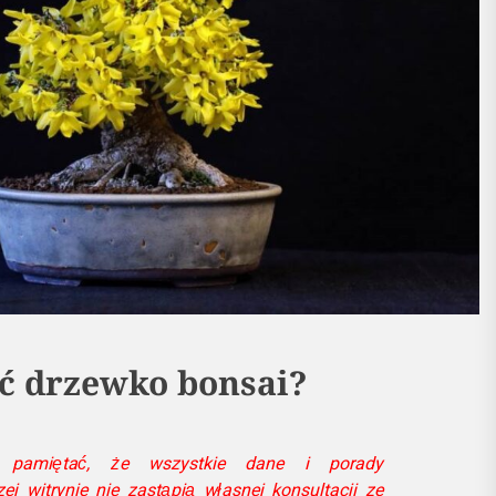
ć drzewko bonsai?
pamiętać, że wszystkie dane i porady
 witrynie nie zastąpią własnej konsultacji ze