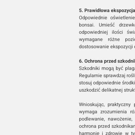
5. Prawidłowa ekspozycja
Odpowiednie oświetleni
bonsai. Umieść drzew
odpowiedniej ilości ś
wymagane różne pozio
dostosowanie ekspozycji d
6. Ochrona przed szkodni
Szkodniki mogą być plag
Regularnie sprawdzaj rośl
stosuj odpowiednie środki
uszkodzić delikatnej struk
Wnioskując, praktyczny
wymaga zrozumienia róż
podlewanie, nawożenie, 
ochrona przed szkodnikam
harmonię i zdrowie w ty