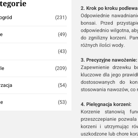
tegorie
2. Krok po kroku podlewa
Odpowiednie nawadnianie
ogród
(231)
bonsai. Przed przystąp
odpowiednio wilgotna, aby
se
(49)
do zgnilizny korzeni. Pa
różnych ilości wody.
(43)
3. Precyzyjne nawożenie:
Zapewnienie drzewku bo
yle
(209)
kluczowe dla jego prawid
dostosowanych do konk
zacja
(54)
stosowania nawozów, co m
ie
(53)
4. Pielęgnacja korzeni:
Korzenie stanowią fu
przeszczepianie pozwala 
korzeni i utrzymując ró
uszkodzone lub chore korz