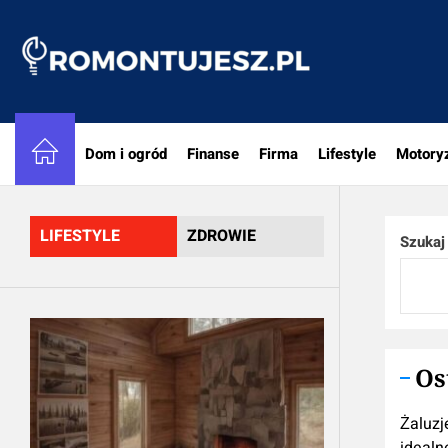
Skip
to
Romon
the
content
Dom i ogród
Finanse
Firma
Lifestyle
Motory
LIFESTYLE
ZDROWIE
Szukaj
Os
Żaluzj