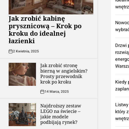
idealn
wnętr
Jak zrobić kabinę
Nowocz
prysznicową – Krok po
wybrać
kroku do idealnej
łazienki
Drzwi
2 Kwietnia, 2025
rozwią
energ
Jak zrobić stronę
Warsz
bierną w angielskim?
Prosty przewodnik
krok po kroku
Kiedy 
zapla
14 Marca, 2025
Listwy
Najdroższy zestaw
LEGO na świecie –
który 
jakie modele
wnętr
podbijają rynek?