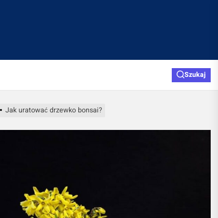
Szukaj
Jak uratować drzewko bonsai?