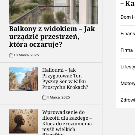
Ka
Dom i 
Balkony z widokiem – Jak
Finan
urządzić przestrzeń,
która oczaruje?
Firma
10 Marca, 2025
Lifest
Halloumi – Jak
Przygotować Ten
Pyszny Ser w Kilku
Motory
Prostychn Krokach?
4 Marca, 2025
Zdrow
Wprowadzenie do
filozofii dla każdego –
Klucz do zrozumienia
myśli wielkich