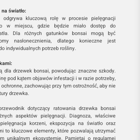
 na światło:
e odgrywa kluczową rolę w procesie pielęgnacji
ko w miejscu, gdzie będzie miało dostęp do
wiatła. Dla różnych gatunków bonsai mogą być
my nasłonecznienia, dlatego konieczne jest
o indywidualnych potrzeb rośliny.
kami:
ą dla drzewek bonsai, powodując znaczne szkody.
inę pod kątem objawów infestacji i w razie potrzeby,
 ochronne, zachowując przy tym ostrożność, aby nie
tury drzewka.
 przewodnik dotyczący ratowania drzewka bonsai
nych aspektów pielęgnacji. Diagnoza, właściwe
pielęgnacja korzeni, ekspozycja na światło oraz
i to kluczowe elementy, które pozwalają utrzymać
m unikalnym ekosystemie. Pamiętaj o regularnej