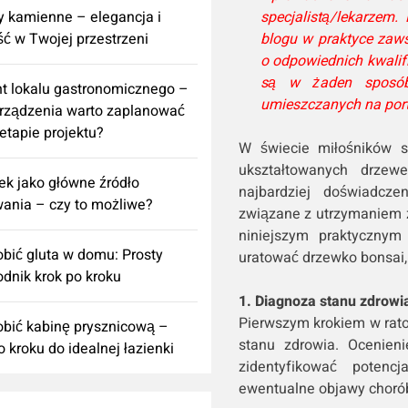
specjalistą/lekarzem.
 kamienne – elegancja i
blogu w praktyce zaws
ść w Twojej przestrzeni
o odpowiednich kwalif
są w żaden sposób
t lokalu gastronomicznego –
umieszczanych na port
urządzenia warto zaplanować
 etapie projektu?
W świecie miłośników sz
ukształtowanych drze
k jako główne źródło
najbardziej doświadcz
ania – czy to możliwe?
związane z utrzymaniem z
niniejszym praktycznym
obić gluta w domu: Prosty
uratować drzewko bonsai,
dnik krok po kroku
1. Diagnoza stanu zdrowi
Pierwszym krokiem w rato
obić kabinę prysznicową –
stanu zdrowia. Ocenienie
o kroku do idealnej łazienki
zidentyfikować poten
ewentualne objawy chorób