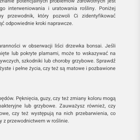
oznanie potencjalnych problemów zdrowotnych jest
o interweniowania i uratowania rośliny. Poniżej
ny przewodnik, który pozwoli Ci zidentyfikować
jąć odpowiednie kroki naprawcze.
aranności w obserwacji liści drzewka bonsai. Jeśli
zwinięte lub pokryte plamami, może to wskazywać na
ywczych, szkodniki lub choroby grzybowe. Sprawdź
ężyste i pełne życia, czy też są matowe i pozbawione
pędów. Pęknięcia, guzy, czy też zmiany koloru mogą
akteryjne lub grzybowe. Zauważysz również, czy
owe, czy też występują na nich przebarwienia, co
 z przewodnictwem w roślinie.