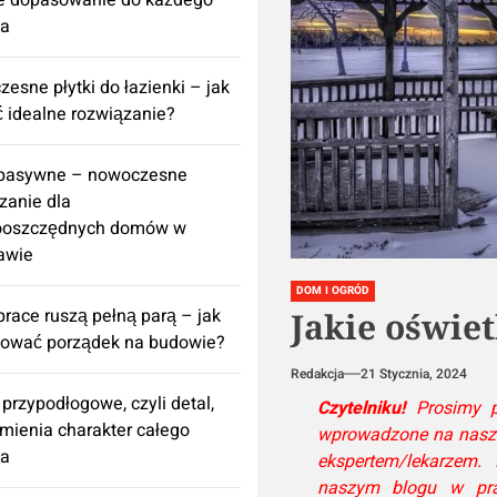
e dopasowanie do każdego
za
esne płytki do łazienki – jak
 idealne rozwiązanie?
 pasywne – nowoczesne
zanie dla
ooszczędnych domów w
awie
DOM I OGRÓD
prace ruszą pełną parą – jak
Jakie oświet
nować porządek na budowie?
Redakcja
21 Stycznia, 2024
 przypodłogowe, czyli detal,
Czytelniku!
Prosimy pa
zmienia charakter całego
wprowadzone na naszej 
za
ekspertem/lekarzem.
naszym blogu w pra