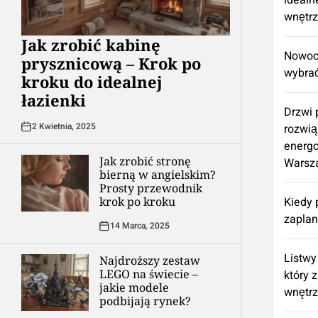
idealn
wnętr
Jak zrobić kabinę
Nowocz
prysznicową – Krok po
wybrać
kroku do idealnej
łazienki
Drzwi
2 Kwietnia, 2025
rozwią
energ
Jak zrobić stronę
Warsz
bierną w angielskim?
Prosty przewodnik
krok po kroku
Kiedy 
zapla
14 Marca, 2025
Listwy
Najdroższy zestaw
LEGO na świecie –
który 
jakie modele
wnętr
podbijają rynek?