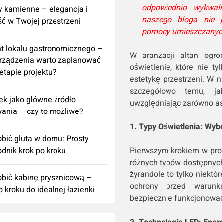
odpowiednio wykwali
 kamienne – elegancja i
naszego bloga nie p
ść w Twojej przestrzeni
pomocy umieszczanych
t lokalu gastronomicznego –
W aranżacji altan ogr
urządzenia warto zaplanować
oświetlenie, które nie t
 etapie projektu?
estetykę przestrzeni. W 
szczegółowo temu, ja
k jako główne źródło
uwzględniając zarówno asp
ania – czy to możliwe?
1. Typy Oświetlenia: Wyb
obić gluta w domu: Prosty
Pierwszym krokiem w proc
dnik krok po kroku
różnych typów dostępnych 
żyrandole to tylko niektó
obić kabinę prysznicową –
ochrony przed warunk
o kroku do idealnej łazienki
bezpiecznie funkcjonować
2. Technologia LED: Energ