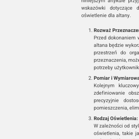
niniejszym artykule przy
wskazówki dotyczące d
oświetlenie dla altany.
Rozważ Przeznaczen
Przed dokonaniem w
altana będzie wykor
przestrzeń do org
przeznaczenia, moż
potrzeby użytkowni
Pomiar i Wymiarowa
Kolejnym kluczow
zdefiniowanie obs
precyzyjnie dost
pomieszczenia, elim
Rodzaj Oświetlenia:
W zależności od sty
oświetlenia, takie 