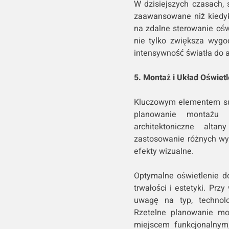
W dzisiejszych czasach, 
zaawansowane niż kiedyk
na zdalne sterowanie oś
nie tylko zwiększa wygo
intensywność światła do a
5. Montaż i Układ Oświet
Kluczowym elementem sukc
planowanie montażu 
architektoniczne alt
zastosowanie różnych wys
efekty wizualne.
Optymalne oświetlenie do
trwałości i estetyki. Pr
uwagę na typ, technolo
Rzetelne planowanie mon
miejscem funkcjonalnym