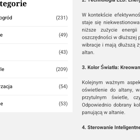
tegorie
W kontekście efektywnośc
ogród
(231)
staje się niekwestionowa
niższe zużycie energii
se
(49)
oszczędności w dłuższej 
wibracje i mają dłuższą 
(43)
altan.
3. Kolor Światła: Kreowa
yle
(209)
Kolejnym ważnym aspekt
zacja
(54)
oświetlenie do altany, 
przytulnym świetle, cz
ie
(53)
Odpowiednio dobrany ko
panującą w altanie.
4. Sterowanie Inteligent