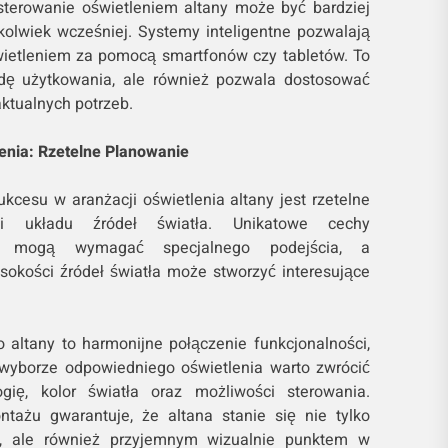
sterowanie oświetleniem altany może być bardziej
olwiek wcześniej. Systemy inteligentne pozwalają
wietleniem za pomocą smartfonów czy tabletów. To
dę użytkowania, ale również pozwala dostosować
ktualnych potrzeb.
lenia: Rzetelne Planowanie
esu w aranżacji oświetlenia altany jest rzetelne
i układu źródeł światła. Unikatowe cechy
any mogą wymagać specjalnego podejścia, a
okości źródeł światła może stworzyć interesujące
 altany to harmonijne połączenie funkcjonalności,
zy wyborze odpowiedniego oświetlenia warto zwrócić
gię, kolor światła oraz możliwości sterowania.
tażu gwarantuje, że altana stanie się nie tylko
, ale również przyjemnym wizualnie punktem w