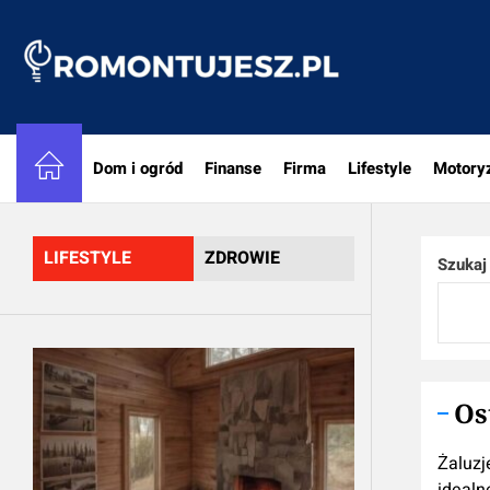
Skip
to
Romon
the
content
Dom i ogród
Finanse
Firma
Lifestyle
Motory
LIFESTYLE
ZDROWIE
Szukaj
Os
Żaluzj