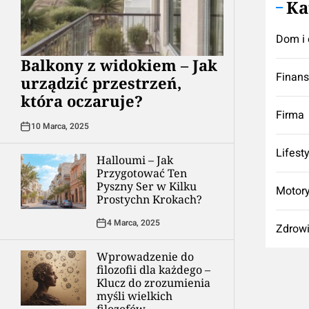
Ka
Dom i 
Balkony z widokiem – Jak
Finan
urządzić przestrzeń,
która oczaruje?
Firma
10 Marca, 2025
Lifest
Halloumi – Jak
Przygotować Ten
Pyszny Ser w Kilku
Motory
Prostychn Krokach?
4 Marca, 2025
Zdrow
Wprowadzenie do
filozofii dla każdego –
Klucz do zrozumienia
myśli wielkich