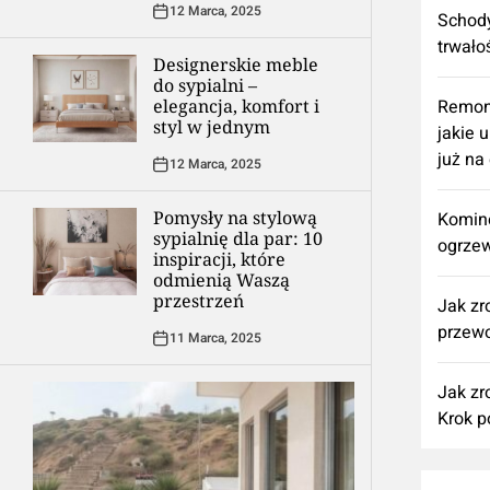
12 Marca, 2025
Schody
trwało
Designerskie meble
do sypialni –
elegancja, komfort i
​Remon
styl w jednym
jakie 
już na
12 Marca, 2025
Pomysły na stylową
Komine
sypialnię dla par: 10
ogrzew
inspiracji, które
odmienią Waszą
przestrzeń
Jak zr
przewo
11 Marca, 2025
Jak zr
Krok p