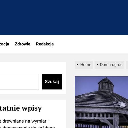
tujesz
zacja
Zdrowie
Redakcja
Home
Dom i ogród
Szukaj
tatnie wpisy
e drewniane na wymiar –