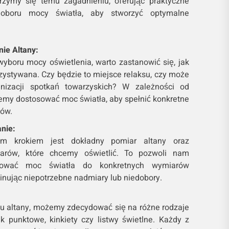
jrzymy się temu zagadnieniu, oferując praktyczne
oboru mocy światła, aby stworzyć optymalne
ie Altany:
yboru mocy oświetlenia, warto zastanowić się, jak
zystywana. Czy będzie to miejsce relaksu, czy może
anizacji spotkań towarzyskich? W zależności od
emy dostosować moc światła, aby spełnić konkretne
ków.
nie:
ym krokiem jest dokładny pomiar altany oraz
zarów, które chcemy oświetlić. To pozwoli nam
osować moc światła do konkretnych wymiarów
inując niepotrzebne nadmiary lub niedobory.
lu altany, możemy zdecydować się na różne rodzaje
jak punktowe, kinkiety czy listwy świetlne. Każdy z