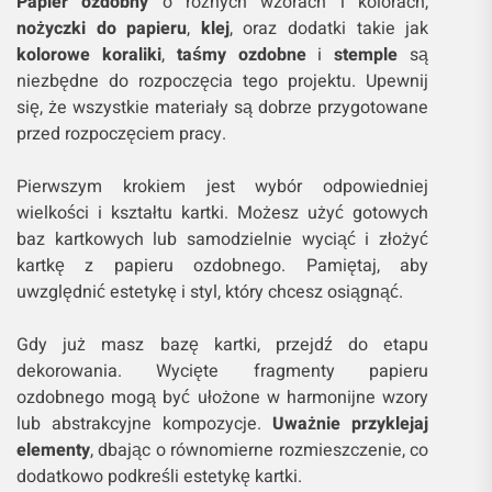
Papier ozdobny
o różnych wzorach i kolorach,
nożyczki do papieru
,
klej
, oraz dodatki takie jak
kolorowe koraliki
,
taśmy ozdobne
i
stemple
są
niezbędne do rozpoczęcia tego projektu. Upewnij
się, że wszystkie materiały są dobrze przygotowane
przed rozpoczęciem pracy.
Pierwszym krokiem jest wybór odpowiedniej
wielkości i kształtu kartki. Możesz użyć gotowych
baz kartkowych lub samodzielnie wyciąć i złożyć
kartkę z papieru ozdobnego. Pamiętaj, aby
uwzględnić estetykę i styl, który chcesz osiągnąć.
Gdy już masz bazę kartki, przejdź do etapu
dekorowania. Wycięte fragmenty papieru
ozdobnego mogą być ułożone w harmonijne wzory
lub abstrakcyjne kompozycje.
Uważnie przyklejaj
elementy
, dbając o równomierne rozmieszczenie, co
dodatkowo podkreśli estetykę kartki.