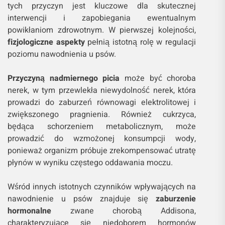
tych przyczyn jest kluczowe dla skutecznej
interwencji i zapobiegania ewentualnym
powikłaniom zdrowotnym. W pierwszej kolejności,
fizjologiczne aspekty
pełnią istotną rolę w regulacji
poziomu nawodnienia u psów.
Przyczyną nadmiernego picia
może być choroba
nerek, w tym przewlekła niewydolność nerek, która
prowadzi do zaburzeń równowagi elektrolitowej i
zwiększonego pragnienia. Również cukrzyca,
będąca schorzeniem metabolicznym, może
prowadzić do wzmożonej konsumpcji wody,
ponieważ organizm próbuje zrekompensować utratę
płynów w wyniku częstego oddawania moczu.
Wśród innych istotnych czynników wpływających na
nawodnienie u psów znajduje się
zaburzenie
hormonalne
zwane chorobą Addisona,
charakteryzujące się niedoborem hormonów