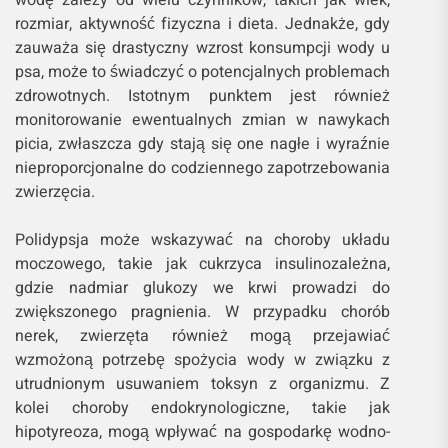
wodę zależy od wielu czynników, takich jak wiek,
rozmiar, aktywność fizyczna i dieta. Jednakże, gdy
zauważa się drastyczny wzrost konsumpcji wody u
psa, może to świadczyć o potencjalnych problemach
zdrowotnych. Istotnym punktem jest również
monitorowanie ewentualnych zmian w nawykach
picia, zwłaszcza gdy stają się one nagłe i wyraźnie
nieproporcjonalne do codziennego zapotrzebowania
zwierzęcia.
Polidypsja może wskazywać na choroby układu
moczowego, takie jak cukrzyca insulinozależna,
gdzie nadmiar glukozy we krwi prowadzi do
zwiększonego pragnienia. W przypadku chorób
nerek, zwierzęta również mogą przejawiać
wzmożoną potrzebę spożycia wody w związku z
utrudnionym usuwaniem toksyn z organizmu. Z
kolei choroby endokrynologiczne, takie jak
hipotyreoza, mogą wpływać na gospodarkę wodno-